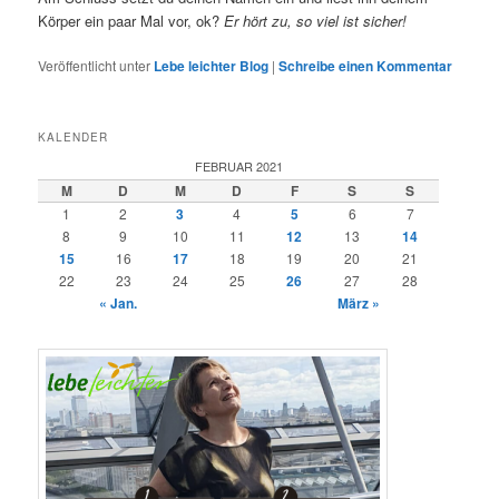
Körper ein paar Mal vor, ok?
Er hört zu, so viel ist sicher!
Veröffentlicht unter
Lebe leichter Blog
|
Schreibe einen Kommentar
KALENDER
FEBRUAR 2021
M
D
M
D
F
S
S
1
2
3
4
5
6
7
8
9
10
11
12
13
14
15
16
17
18
19
20
21
22
23
24
25
26
27
28
« Jan.
März »