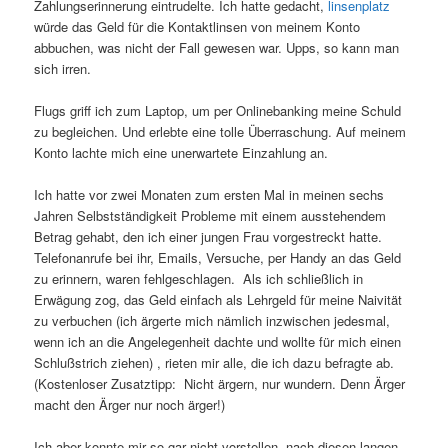
Zahlungserinnerung eintrudelte. Ich hatte gedacht,
linsenplatz
würde das Geld für die Kontaktlinsen von meinem Konto
abbuchen, was nicht der Fall gewesen war. Upps, so kann man
sich irren.
Flugs griff ich zum Laptop, um per Onlinebanking meine Schuld
zu begleichen. Und erlebte eine tolle Überraschung. Auf meinem
Konto lachte mich eine unerwartete Einzahlung an.
Ich hatte vor zwei Monaten zum ersten Mal in meinen sechs
Jahren Selbstständigkeit Probleme mit einem ausstehendem
Betrag gehabt, den ich einer jungen Frau vorgestreckt hatte.
Telefonanrufe bei ihr, Emails, Versuche, per Handy an das Geld
zu erinnern, waren fehlgeschlagen. Als ich schließlich in
Erwägung zog, das Geld einfach als Lehrgeld für meine Naivität
zu verbuchen (ich ärgerte mich nämlich inzwischen jedesmal,
wenn ich an die Angelegenheit dachte und wollte für mich einen
Schlußstrich ziehen) , rieten mir alle, die ich dazu befragte ab.
(Kostenloser Zusatztipp: Nicht ärgern, nur wundern. Denn Ärger
macht den Ärger nur noch ärger!)
Ich aber konnte mir so gar nicht vorstellen, nach diesen langen