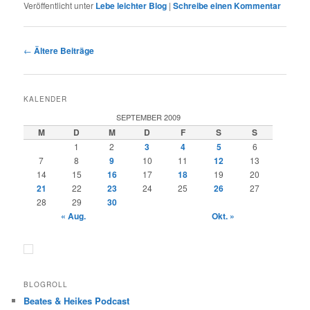
Veröffentlicht unter
Lebe leichter Blog
|
Schreibe einen Kommentar
Beitragsnavigation
←
Ältere Beiträge
KALENDER
SEPTEMBER 2009
M
D
M
D
F
S
S
1
2
3
4
5
6
7
8
9
10
11
12
13
14
15
16
17
18
19
20
21
22
23
24
25
26
27
28
29
30
« Aug.
Okt. »
BLOGROLL
Beates & Heikes Podcast