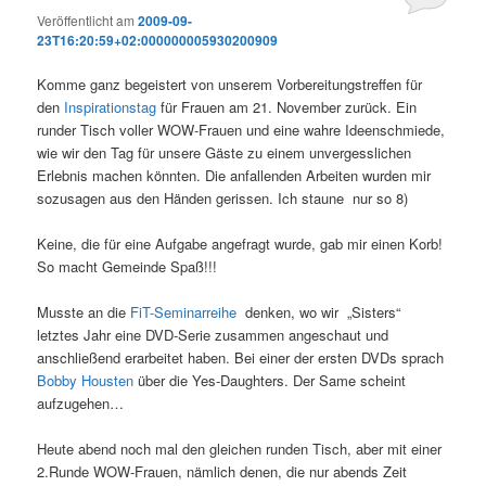
Veröffentlicht am
2009-09-
23T16:20:59+02:000000005930200909
Komme ganz begeistert von unserem Vorbereitungstreffen für
den
Inspirationstag
für Frauen am 21. November zurück. Ein
runder Tisch voller WOW-Frauen und eine wahre Ideenschmiede,
wie wir den Tag für unsere Gäste zu einem unvergesslichen
Erlebnis machen könnten. Die anfallenden Arbeiten wurden mir
sozusagen aus den Händen gerissen. Ich staune nur so 8)
Keine, die für eine Aufgabe angefragt wurde, gab mir einen Korb!
So macht Gemeinde Spaß!!!
Musste an die
FiT-Seminarreihe
denken, wo wir „Sisters“
letztes Jahr eine DVD-Serie zusammen angeschaut und
anschließend erarbeitet haben. Bei einer der ersten DVDs sprach
Bobby Housten
über die Yes-Daughters. Der Same scheint
aufzugehen…
Heute abend noch mal den gleichen runden Tisch, aber mit einer
2.Runde WOW-Frauen, nämlich denen, die nur abends Zeit