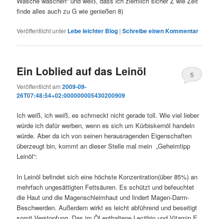
Wäsche waschen“ und weiß, dass ich ziemlich sicher Z wie Zeit
finde alles auch zu G wie genießen 8)
Veröffentlicht unter
Lebe leichter Blog
|
Schreibe einen Kommentar
Ein Loblied auf das Leinöl
5
Veröffentlicht am
2009-09-
26T07:48:54+02:000000005430200909
Ich weiß, ich weiß, es schmeckt nicht gerade toll. Wie viel lieber
würde ich dafür werben, wenn es sich um Kürbiskernöl handeln
würde. Aber da ich von seinen herausragenden Eigenschaften
überzeugt bin, kommt an dieser Stelle mal mein „Geheimtipp
Leinöl“:
In Leinöl befindet sich eine höchste Konzentration(über 85%) an
mehrfach ungesättigten Fettsäuren. Es schützt und befeuchtet
die Haut und die Magenschleimhaut und lindert Magen-Darm-
Beschwerden. Außerdem wirkt es leicht abführend und beseitigt
somit Verstopfung. Das im Öl enthaltene Lecithin und Vitamin E