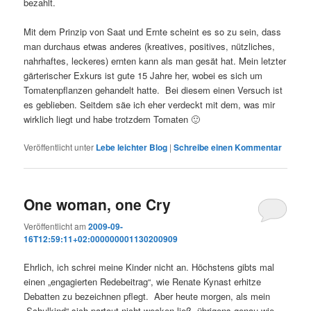
bezahlt.
Mit dem Prinzip von Saat und Ernte scheint es so zu sein, dass
man durchaus etwas anderes (kreatives, positives, nützliches,
nahrhaftes, leckeres) ernten kann als man gesät hat. Mein letzter
gärterischer Exkurs ist gute 15 Jahre her, wobei es sich um
Tomatenpflanzen gehandelt hatte. Bei diesem einen Versuch ist
es geblieben. Seitdem säe ich eher verdeckt mit dem, was mir
wirklich liegt und habe trotzdem Tomaten 🙂
Veröffentlicht unter
Lebe leichter Blog
|
Schreibe einen Kommentar
One woman, one Cry
Veröffentlicht am
2009-09-
16T12:59:11+02:000000001130200909
Ehrlich, ich schrei meine Kinder nicht an. Höchstens gibts mal
einen „engagierten Redebeitrag“, wie Renate Kynast erhitze
Debatten zu bezeichnen pflegt. Aber heute morgen, als mein
„Schulkind“ sich partout nicht wecken ließ, übrigens genau wie