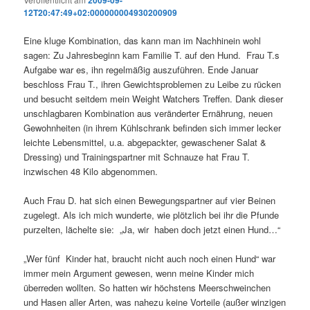
12T20:47:49+02:000000004930200909
Eine kluge Kombination, das kann man im Nachhinein wohl
sagen: Zu Jahresbeginn kam Familie T. auf den Hund. Frau T.s
Aufgabe war es, ihn regelmäßig auszuführen. Ende Januar
beschloss Frau T., ihren Gewichtsproblemen zu Leibe zu rücken
und besucht seitdem mein Weight Watchers Treffen. Dank dieser
unschlagbaren Kombination aus veränderter Ernährung, neuen
Gewohnheiten (in ihrem Kühlschrank befinden sich immer lecker
leichte Lebensmittel, u.a. abgepackter, gewaschener Salat &
Dressing) und Trainingspartner mit Schnauze hat Frau T.
inzwischen 48 Kilo abgenommen.
Auch Frau D. hat sich einen Bewegungspartner auf vier Beinen
zugelegt. Als ich mich wunderte, wie plötzlich bei ihr die Pfunde
purzelten, lächelte sie: „Ja, wir haben doch jetzt einen Hund…“
„Wer fünf Kinder hat, braucht nicht auch noch einen Hund“ war
immer mein Argument gewesen, wenn meine Kinder mich
überreden wollten. So hatten wir höchstens Meerschweinchen
und Hasen aller Arten, was nahezu keine Vorteile (außer winzigen