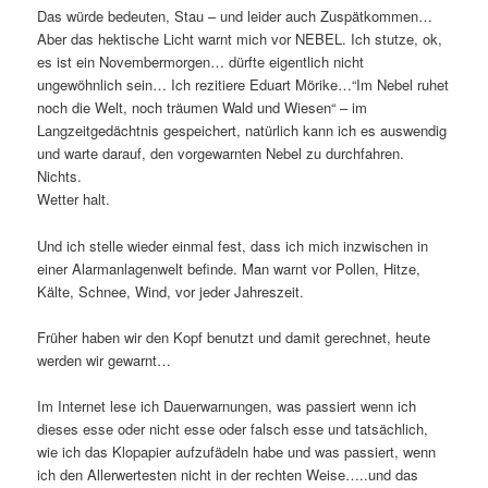
Das würde bedeuten, Stau – und leider auch Zuspätkommen…
Aber das hektische Licht warnt mich vor NEBEL. Ich stutze, ok,
es ist ein Novembermorgen… dürfte eigentlich nicht
ungewöhnlich sein… Ich rezitiere Eduart Mörike…“Im Nebel ruhet
noch die Welt, noch träumen Wald und Wiesen“ – im
Langzeitgedächtnis gespeichert, natürlich kann ich es auswendig
und warte darauf, den vorgewarnten Nebel zu durchfahren.
Nichts.
Wetter halt.
Und ich stelle wieder einmal fest, dass ich mich inzwischen in
einer Alarmanlagenwelt befinde. Man warnt vor Pollen, Hitze,
Kälte, Schnee, Wind, vor jeder Jahreszeit.
Früher haben wir den Kopf benutzt und damit gerechnet, heute
werden wir gewarnt…
Im Internet lese ich Dauerwarnungen, was passiert wenn ich
dieses esse oder nicht esse oder falsch esse und tatsächlich,
wie ich das Klopapier aufzufädeln habe und was passiert, wenn
ich den Allerwertesten nicht in der rechten Weise…..und das