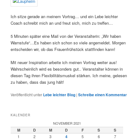
Ich sitze gerade an meinem Vortrag… und ein Lebe leichter
Coach schreibt mich an und freut sich, mich zu treffen…
5 Minuten später eine Mail von der Veranstalterin: „Wir haben
Warnstufe“…Es haben sich schon so viele angemeldet. Morgen
entscheiden wir, ob das Frauenfrühstück stattfinden kann!
Mit neuer Inspiration arbeite ich meinen Vortrag weiter aus!
Wahrscheinlich wird es besonders gut.. Veranstalter können in
diesen Tag ihren Flexibilitätsmuskel stärken. Ich meine, gelesen
zu haben, dass das jung hält!
Veröffentlicht unter
Lebe leichter Blog
|
Schreibe einen Kommentar
KALENDER
NOVEMBER 2021
M
D
M
D
F
S
S
1
2
3
4
5
6
7