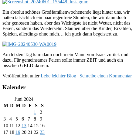
Ein absolut schönes Großfamilienwochenende liegt hinter uns, wir
hatten tatsächlich ein paar regenfreie Stunden, die wir dann doch
sehr genossen haben, aber das Wichtigste ist nicht Wetter, nicht das
Essen, sondern das Wiedersehn. Staunen über die Kinder, Erzählen,
Spielen,
allerdings ohne mich… ich guck dann begeistert zu..
Am letzten Tag kam dann noch mein Mann von Israel zurück und
dazu. Für gemeinsames Feiern sollte immer ZEIT und auch ein
bisschen GELD da sein.
Veröffentlicht unter
Lebe leichter Blog
|
Schreibe einen Kommentar
Kalender
Juni 2024
M
D
M
D
F
S
S
1
2
3
4
5
6
7
8
9
10
11
12
13
14
15
16
17
18
19
20
21
22
23