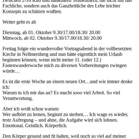
zwischen 2-16 Kilo und dankbaren Teilnehmern, die nicht nur das
Fachliche, sondern auch das Ganzheitliche des Lebe leichter
Konzepts zu schätzen wußten.
Weiter geht es ab
Dienstag, ab 01. Oktober 9.30/17.00/18.30/ 20.00
Mittwoch, ab 02. Oktober 9.30/17.00/18.30/ 20.00
Freitag folgte ein wundervoller Vortragsabend in der vollbesetzten
Kirche in Nellmersberg und nun hätte eigentlich mein Urlaub
beginnen können, wenn nicht meine 11. (oder 12.)
Fastenwanderwoche mich zu diversen Vorbereitungen zwingen
würde…
Es ist die erste Woche an einem neuen Ort…und wie immer denke
ich:
Warum tu ich mir das an? Es macht sooo viel Arbeit. So viel
Verantwortung.
Aber ich weiß schon warum:
Wer aufhört zu lernen, beginnt zu sterben… Ich wage es wieder,
trotz Aufregung – und ahne, die Aufgabe wird sich lohnen.
Emotional. Geistlich. Körperlich.
Den Körper gesund und fit halten, weil noch so viel auf meiner