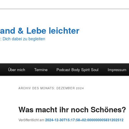
and & Lebe leichter
: Dich dabei zu begleiten
Über mich
Termine
Podcast Body Spirit Soul
Impressum
ARCHIV DES MONATS:
DEZEMBER 2024
Was macht ihr noch Schönes?
Veröffentlicht am
2024-12-30T15:17:58+02:000000005831202512