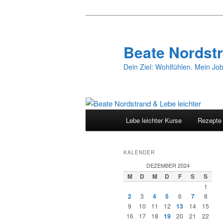
Zum
Zum
primären
sekundären
Inhalt
Inhalt
Beate Nordstr
springen
springen
Dein Ziel: Wohlfühlen. Mein Job
Hauptmenü
Lebe leichter Kurse
Rezepte
KALENDER
DEZEMBER 2024
M
D
M
D
F
S
S
1
2
3
4
5
6
7
8
9
10
11
12
13
14
15
16
17
18
19
20
21
22