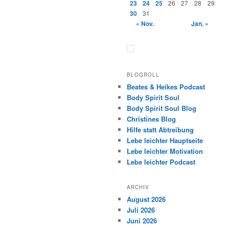
23
24
25
26
27
28
29
30
31
« Nov.
Jan. »
BLOGROLL
Beates & Heikes Podcast
Body Spirit Soul
Body Spirit Soul Blog
Christines Blog
Hilfe statt Abtreibung
Lebe leichter Hauptseite
Lebe leichter Motivation
Lebe leichter Podcast
ARCHIV
August 2026
Juli 2026
Juni 2026