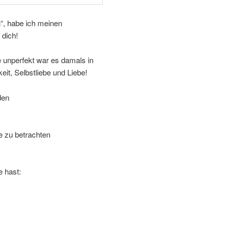
in“, habe ich meinen
 dich!
e unperfekt war es damals in
it, Selbstliebe und Liebe!
den
e zu betrachten
e hast: