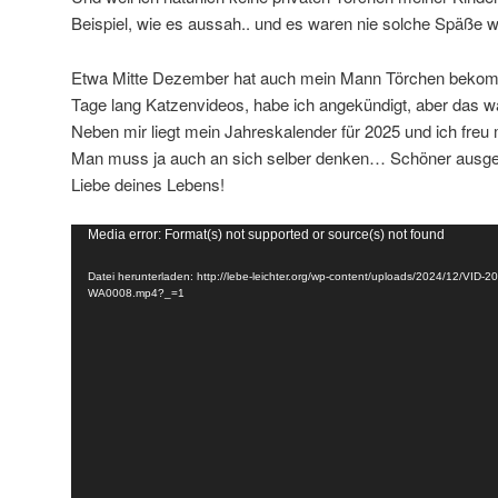
Beispiel, wie es aussah.. und es waren nie solche Späße w
Etwa Mitte Dezember hat auch mein Mann Törchen bekom
Tage lang Katzenvideos, habe ich angekündigt, aber das w
Neben mir liegt mein Jahreskalender für 2025 und ich freu
Man muss ja auch an sich selber denken… Schöner ausged
Liebe deines Lebens!
Video-
Media error: Format(s) not supported or source(s) not found
Player
Datei herunterladen: http://lebe-leichter.org/wp-content/uploads/2024/12/VID-
WA0008.mp4?_=1