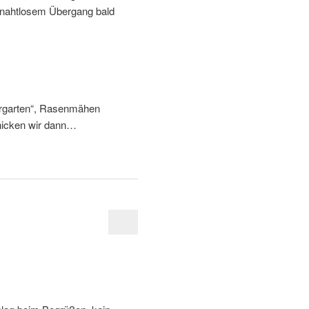
t nahtlosem Übergang bald
orgarten“, Rasenmähen
knicken wir dann…