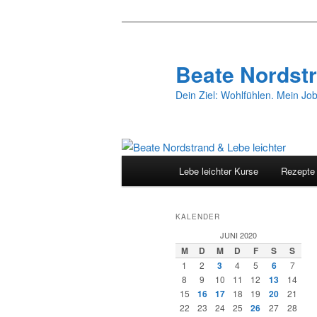
Zum
Zum
primären
sekundären
Inhalt
Inhalt
Beate Nordstr
springen
springen
Dein Ziel: Wohlfühlen. Mein Job
Hauptmenü
Lebe leichter Kurse
Rezepte
KALENDER
JUNI 2020
M
D
M
D
F
S
S
1
2
3
4
5
6
7
8
9
10
11
12
13
14
15
16
17
18
19
20
21
22
23
24
25
26
27
28