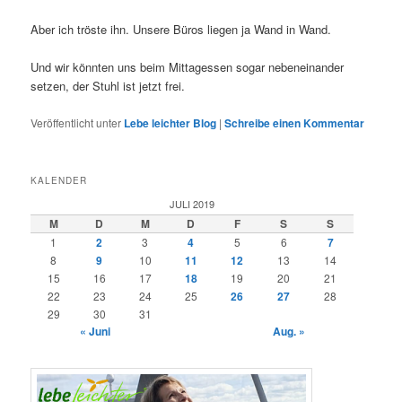
Aber ich tröste ihn. Unsere Büros liegen ja Wand in Wand.
Und wir könnten uns beim Mittagessen sogar nebeneinander
setzen, der Stuhl ist jetzt frei.
Veröffentlicht unter
Lebe leichter Blog
|
Schreibe einen Kommentar
KALENDER
JULI 2019
M
D
M
D
F
S
S
1
2
3
4
5
6
7
8
9
10
11
12
13
14
15
16
17
18
19
20
21
22
23
24
25
26
27
28
29
30
31
« Juni
Aug. »