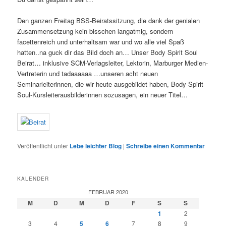
Den ganzen Freitag BSS-Beiratssitzung, die dank der genialen
Zusammensetzung kein bisschen langatmig, sondern
facettenreich und unterhaltsam war und wo alle viel Spaß
hatten..na guck dir das Bild doch an… Unser Body Spirit Soul
Beirat… inklusive SCM-Verlagsleiter, Lektorin, Marburger Medien-
Vertreterin und tadaaaaaa …unseren acht neuen
Seminarleiterinnen, die wir heute ausgebildet haben, Body-Spirit-
Soul-Kursleiterausbilderinnen sozusagen, ein neuer Titel…
Veröffentlicht unter
Lebe leichter Blog
|
Schreibe einen Kommentar
KALENDER
FEBRUAR 2020
M
D
M
D
F
S
S
1
2
3
4
5
6
7
8
9