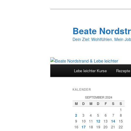
Zum
Zum
primären
sekundären
Inhalt
Inhalt
Beate Nordstr
springen
springen
Dein Ziel: Wohlfühlen. Mein Job
Hauptmenü
Lebe leichter Kurse
Rezepte
KALENDER
SEPTEMBER 2024
M
D
M
D
F
S
S
1
2
3
4
5
6
7
8
9
10
11
12
13
14
15
16
17
18
19
20
21
22