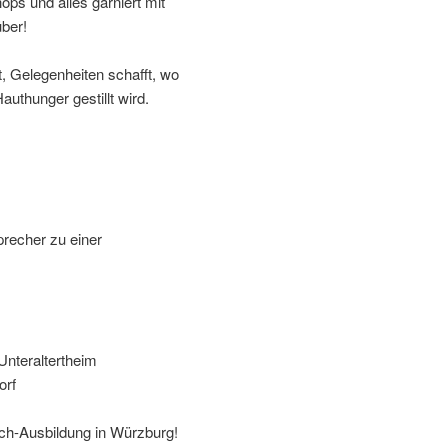
ps und alles garniert mit
über!
t, Gelegenheiten schafft, wo
authunger gestillt wird.
recher zu einer
Unteraltertheim
orf
ch-Ausbildung in Würzburg!