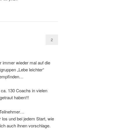
2
ir immer wieder mal auf die
tgruppen „Lebe leichter“
hempfinden…
 ca. 130 Coachs in vielen
etraut haben!!!
e Teilnehmer…
 los und bei jedem Start, wie
 ich auch ihnen vorschlage.