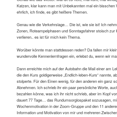
Katzen, klar kann man mit Unbekannten mal ein bisschen W
ehrlich, ich finde, es gibt heißere Themen.
Genau wie die Verkehrslage… Die ist, wie sie ist! Ich nehm
Zonen, Roteampelphasen und Sonntagsfahrer stoisch zur K
verlieren.. es ist für mich kein Thema.
Worüber könnte man stattdessen reden? Da fallen mir klein
wundervolle Kennenlernfragen ein, erlebst du, wenn wir m
Dann erreichte mich auf der Autobahn die Mail einer am Leb
die den Kurs goldigerweise „Endlich-leben-Kurs“ nannte, ab
stolperte. Für den Einen wenig, für den anderen ein ganz s
Abnehmen. Ich schrieb ihr ein paar persönliche Worte, auc
bezahlen könne, was ich ihr nicht schrieb, aber im Kopf vo
dauert 77 Tage… das Rundumsorglospaket sozusagen, mit
Wochenmotivation in der Zoom-Gruppe und den 11 anderen
Information und Motivation von mir und mehreren Zwisch