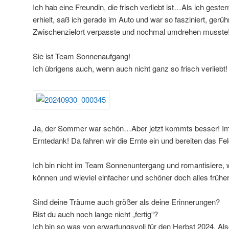
Ich hab eine Freundin, die frisch verliebt ist…Als ich geste
erhielt, saß ich gerade im Auto und war so fasziniert, gerü
Zwischenzielort verpasste und nochmal umdrehen musste
Sie ist Team Sonnenaufgang!
Ich übrigens auch, wenn auch nicht ganz so frisch verliebt!
Ja, der Sommer war schön…Aber jetzt kommts besser! Im 
Erntedank! Da fahren wir die Ernte ein und bereiten das Fel
Ich bin nicht im Team Sonnenuntergang und romantisiere, 
können und wieviel einfacher und schöner doch alles früher
Sind deine Träume auch größer als deine Erinnerungen?
Bist du auch noch lange nicht „fertig“?
Ich bin so was von erwartungsvoll für den Herbst 2024. Also