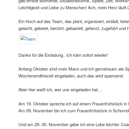
gab ernste Momente, Situationskomik, Spiele, Zeit, Worksho
Leichtigkeit und Liebe zu Menschen! Ach, mein Herz läuft 
Ein Hoch auf das Team, das plant, organisiert, einlädt, bete
gelacht, gebetet, berührt, gebastelt, getanzt, zugehört und H
Danke für die Einladung.. ich käm sofort wieder!
Anfang Oktober sind mein Mann und ich gemeinsam als Sp
Wochenendfreizeit eingeladen, auch das wird spannend.
Aber hier weiß ich, wer uns eingeladen hat…
Am 19. Oktober spreche ich auf einem Frauenfrühstück in 
Am 09. November bin ich zum Frauenfrühstück in Schornd
Und am 29.-30. November gebe ich eine Lebe leichter Coa