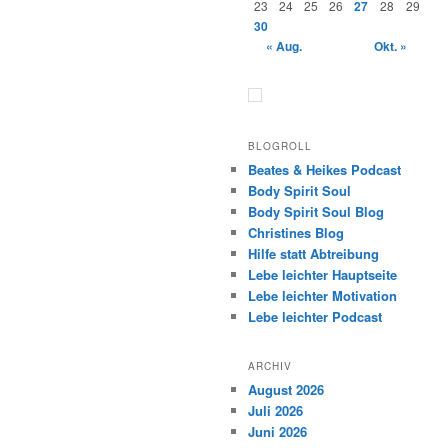
23
24
25
26
27
28
29
30
« Aug.
Okt. »
BLOGROLL
Beates & Heikes Podcast
Body Spirit Soul
Body Spirit Soul Blog
Christines Blog
Hilfe statt Abtreibung
Lebe leichter Hauptseite
Lebe leichter Motivation
Lebe leichter Podcast
ARCHIV
August 2026
Juli 2026
Juni 2026