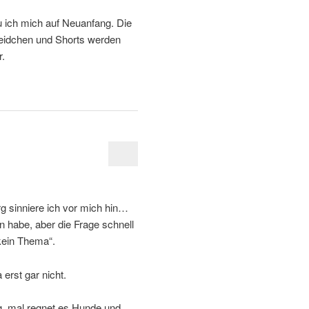
ich mich auf Neuanfang. Die
kleidchen und Shorts werden
r.
g sinniere ich vor mich hin…
n habe, aber die Frage schnell
 kein Thema“.
erst gar nicht.
ig, mal regnet es Hunde und