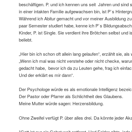
beschäftigen. P. und ich kennen uns seit Jahren und sind
in einer intakten Familie aufgewachsen bin, ist P`s Hintergr
Während ich Abitur gemacht und vor meiner Ausbildung zur 
paar Semester studiert habe, kenne ich P`s Bildungsabsch
Kinder, P. ist Single. Sie verdient ihre Brötchen selbst und is
beliebt.
„Hier bin ich schon oft allein lang gelaufen“, erzählt sie, als
„Wenn ich mal was nicht verstehe oder nicht checke, warum
gedacht habe, bevor ich da zu Leuten gehe, frag ich einfach
Und der erklärt es mir dann“.
Der Psychologe würde es als emotionale Intelligenz bezei
Der Pastor oder Pfarrer als Schlichtheit des Glaubens.
Meine Mutter würde sagen: Herzensbildung.
Ohne Zweifel verfügt P. über alles drei. Da könnte jeder A
*Gott ist nur ein Gebet weit entfernt. Und Felder gibts jed