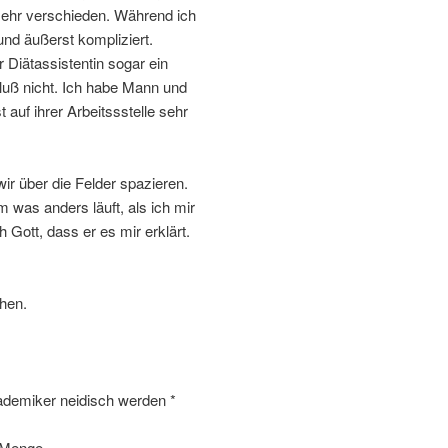
 sehr verschieden. Während ich
und äußerst kompliziert.
Diätassistentin sogar ein
luß nicht. Ich habe Mann und
t auf ihrer Arbeitssstelle sehr
 wir über die Felder spazieren.
 was anders läuft, als ich mir
 Gott, dass er es mir erklärt.
chen.
kademiker neidisch werden *
e Menge.