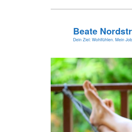
Zum
Zum
primären
sekundären
Inhalt
Inhalt
Beate Nordstr
springen
springen
Dein Ziel: Wohlfühlen. Mein Job