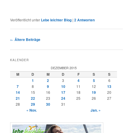
Veröffentlicht unter
Lebe leichter Blog
|
2
Antworten
Beitragsnavigation
←
Ältere Beiträge
KALENDER
DEZEMBER 2015
M
D
M
D
F
S
S
1
2
3
4
5
6
7
8
9
10
11
12
13
14
15
16
17
18
19
20
21
22
23
24
25
26
27
28
29
30
31
« Nov.
Jan. »