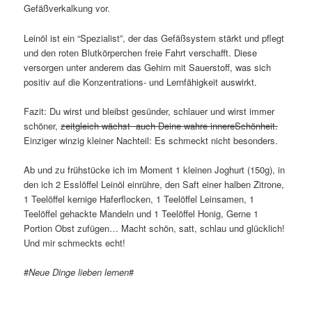
Gefäßverkalkung vor.
Leinöl ist ein “Spezialist”, der das Gefäßsystem stärkt und pflegt
und den roten Blutkörperchen freie Fahrt verschafft. Diese
versorgen unter anderem das Gehirn mit Sauerstoff, was sich
positiv auf die Konzentrations- und Lernfähigkeit auswirkt.
Fazit: Du wirst und bleibst gesünder, schlauer und wirst immer
schöner,
zeitgleich wächst auch Deine wahre innereSchönheit.
Einziger winzig kleiner Nachteil: Es schmeckt nicht besonders.
Ab und zu frühstücke ich im Moment 1 kleinen Joghurt (150g), in
den ich 2 Esslöffel Leinöl einrühre, den Saft einer halben Zitrone,
1 Teelöffel kernige Haferflocken, 1 Teelöffel Leinsamen, 1
Teelöffel gehackte Mandeln und 1 Teelöffel Honig, Gerne 1
Portion Obst zufügen… Macht schön, satt, schlau und glücklich!
Und mir schmeckts echt!
#
Neue Dinge lieben lernen
#