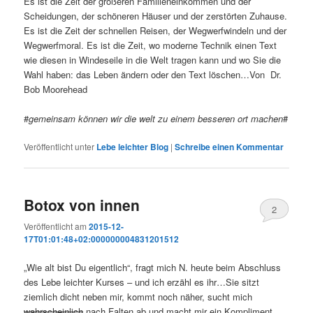
Es ist die Zeit der größeren Familieneinkommen und der
Scheidungen, der schöneren Häuser und der zerstörten Zuhause.
Es ist die Zeit der schnellen Reisen, der Wegwerfwindeln und der
Wegwerfmoral. Es ist die Zeit, wo moderne Technik einen Text
wie diesen in Windeseile in die Welt tragen kann und wo Sie die
Wahl haben: das Leben ändern oder den Text löschen…Von Dr.
Bob Moorehead
#
gemeinsam können wir die welt zu einem besseren ort machen
#
Veröffentlicht unter
Lebe leichter Blog
|
Schreibe einen Kommentar
Botox von innen
2
Veröffentlicht am
2015-12-
17T01:01:48+02:000000004831201512
„Wie alt bist Du eigentlich“, fragt mich N. heute beim Abschluss
des Lebe leichter Kurses – und ich erzähl es ihr…Sie sitzt
ziemlich dicht neben mir, kommt noch näher, sucht mich
wahrscheinlich
nach Falten ab und macht mir ein Kompliment.