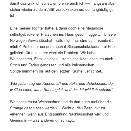
damit das wirklich so ist, empfehle auch ich
mir
, langsam aber
sicher wieder zu dem „Stil“ zurückzukehren, der langfristig gut
tut.
Eine meiner Töchter hatte ja dann doch eine Megadose
selbstgebackener Plätzchen ins Haus geschmuggelt… Unsere
Norwegen-Verwandtschaft hatte nicht nur eine Lammkeule (für
mich 0 Problem), sondern auch 6 Riesenschokoladen frei Haus
geliefert, für mich sehr wohl ein Problem. Wir haben
Weihnachten, Familienleben + sämtliche Köstlichkeiten nach
Strich und Faden genossen und alle kulinarischen
Sondernummern bis auf den letzten Krümel vernichtet.
.
„Wer jeden Tag nur Kuchen ißt und Keks und Schokolade, der
weiß ja nicht, wann Sonntag ist, und das ist wirklich schade“.
Weihnachten ist Weihnachten und da darf auch mal über die
Stränge geschlagen werden… Wichtig, den Zeitpunkt zu
erkennen, wenn aus Entspannung Nachlässigkeit wird und
Genuss in
Fr
.was anderes umschlägt…