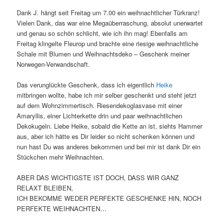
Dank J. hängt seit Freitag um 7.00 ein weihnachtlicher Türkranz!
Vielen Dank, das war eine Megaüberraschung, absolut unerwartet
und genau so schön schlicht, wie ich ihn mag! Ebenfalls am
Freitag klingelte Fleurop und brachte eine riesige weihnachtliche
Schale mit Blumen und Weihnachtsdeko – Geschenk meiner
Norwegen-Verwandschaft.
Das verunglückte Geschenk, dass ich eigentlich
Heike
mitbringen wollte, habe ich mir selber geschenkt und steht jetzt
auf dem Wohnzimmertisch. Riesendekoglasvase mit einer
Amaryllis, einer Lichterkette drin und paar weihnachtlichen
Dekokugeln. Liebe Heike, sobald die Kette an ist, siehts Hammer
aus, aber ich hätte es Dir leider so nicht schenken können und
nun hast Du was anderes bekommen und bei mir ist dank Dir ein
Stückchen mehr Weihnachten.
ABER DAS WICHTIGSTE IST DOCH, DASS WIR GANZ
RELAXT BLEIBEN,
ICH BEKOMME WEDER PERFEKTE GESCHENKE HIN, NOCH
PERFEKTE WEIHNACHTEN…