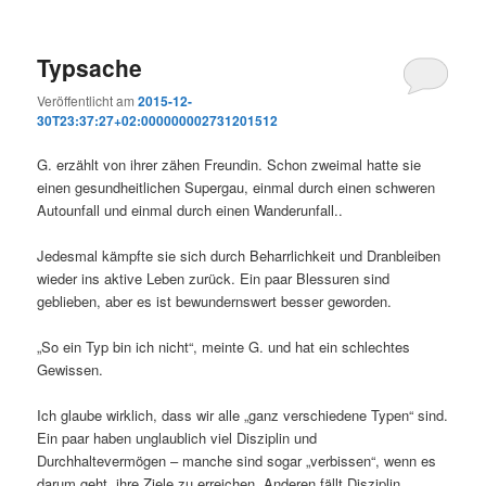
Typsache
Veröffentlicht am
2015-12-
30T23:37:27+02:000000002731201512
G. erzählt von ihrer zähen Freundin. Schon zweimal hatte sie
einen gesundheitlichen Supergau, einmal durch einen schweren
Autounfall und einmal durch einen Wanderunfall..
Jedesmal kämpfte sie sich durch Beharrlichkeit und Dranbleiben
wieder ins aktive Leben zurück. Ein paar Blessuren sind
geblieben, aber es ist bewundernswert besser geworden.
„So ein Typ bin ich nicht“, meinte G. und hat ein schlechtes
Gewissen.
Ich glaube wirklich, dass wir alle „ganz verschiedene Typen“ sind.
Ein paar haben unglaublich viel Disziplin und
Durchhaltevermögen – manche sind sogar „verbissen“, wenn es
darum geht, ihre Ziele zu erreichen. Anderen fällt Disziplin