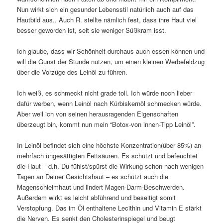
Nun wirkt sich ein gesunder Lebensstil natürlich auch auf das
Hautbild aus.. Auch R. stellte nämlich fest, dass ihre Haut viel
besser geworden ist, seit sie weniger Süßkram isst.
Ich glaube, dass wir Schönheit durchaus auch essen können und
will die Gunst der Stunde nutzen, um einen kleinen Werbefeldzug
über die Vorzüge des Leinöl zu führen.
Ich weiß, es schmeckt nicht grade toll. Ich würde noch lieber
dafür werben, wenn Leinöl nach Kürbiskernöl schmecken würde.
Aber weil ich von seinen herausragenden Eigenschaften
überzeugt bin, kommt nun mein “Botox-von innen-Tipp Leinöl”.
In Leinöl befindet sich eine höchste Konzentration(über 85%) an
mehrfach ungesättigten Fettsäuren. Es schützt und befeuchtet
die Haut – d.h. Du fühlst/spürst die Wirkung schon nach wenigen
Tagen an Deiner Gesichtshaut – es schützt auch die
Magenschleimhaut und lindert Magen-Darm-Beschwerden.
Außerdem wirkt es leicht abführend und beseitigt somit
Verstopfung. Das im Öl enthaltene Lecithin und Vitamin E stärkt
die Nerven. Es senkt den Cholesterinspiegel und beugt