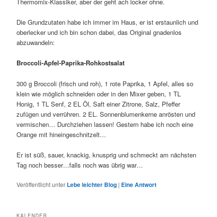
Thermomix-Klassiker, aber der geht ach locker ohne.
Die Grundzutaten habe ich immer im Haus, er ist erstaunlich und
oberlecker und ich bin schon dabei, das Original gnadenlos
abzuwandeln:
Broccoli-Apfel-Paprika-Rohkostsalat
300 g Broccoli (frisch und roh), 1 rote Paprika, 1 Apfel, alles so
klein wie möglich schneiden oder in den Mixer geben, 1 TL
Honig, 1 TL Senf, 2 EL Öl, Saft einer Zitrone, Salz, Pfeffer
zufügen und verrühren. 2 EL. Sonnenblumenkerne anrösten und
vermischen… Durchziehen lassen! Gestern habe ich noch eine
Orange mit hineingeschnitzelt…
Er ist süß, sauer, knackig, knusprig und schmeckt am nächsten
Tag noch besser…falls noch was übrig war…
Veröffentlicht unter
Lebe leichter Blog
|
Eine
Antwort
KALENDER