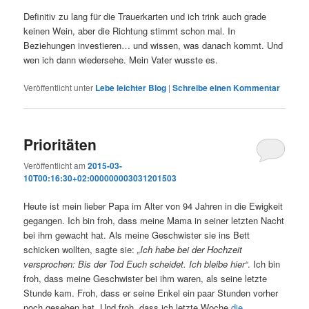
Definitiv zu lang für die Trauerkarten und ich trink auch grade
keinen Wein, aber die Richtung stimmt schon mal. In
Beziehungen investieren… und wissen, was danach kommt. Und
wen ich dann wiedersehe. Mein Vater wusste es.
Veröffentlicht unter
Lebe leichter Blog
|
Schreibe einen Kommentar
Prioritäten
Veröffentlicht am
2015-03-
10T00:16:30+02:000000003031201503
Heute ist mein lieber Papa im Alter von 94 Jahren in die Ewigkeit
gegangen. Ich bin froh, dass meine Mama in seiner letzten Nacht
bei ihm gewacht hat. Als meine Geschwister sie ins Bett
schicken wollten, sagte sie:
„Ich habe bei der Hochzeit
versprochen: Bis der Tod Euch scheidet. Ich bleibe hier“
. Ich bin
froh, dass meine Geschwister bei ihm waren, als seine letzte
Stunde kam. Froh, dass er seine Enkel ein paar Stunden vorher
noch gesehen hat. Und froh, dass ich letzte Woche
die