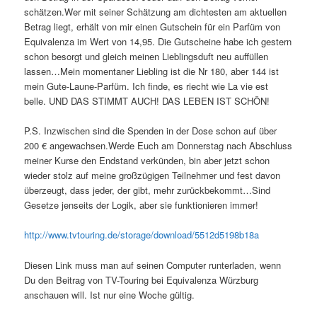
schätzen.Wer mit seiner Schätzung am dichtesten am aktuellen
Betrag liegt, erhält von mir einen Gutschein für ein Parfüm von
Equivalenza im Wert von 14,95. Die Gutscheine habe ich gestern
schon besorgt und gleich meinen Lieblingsduft neu auffüllen
lassen…Mein momentaner Liebling ist die Nr 180, aber 144 ist
mein Gute-Laune-Parfüm. Ich finde, es riecht wie La vie est
belle. UND DAS STIMMT AUCH! DAS LEBEN IST SCHÖN!
P.S. Inzwischen sind die Spenden in der Dose schon auf über
200 € angewachsen.Werde Euch am Donnerstag nach Abschluss
meiner Kurse den Endstand verkünden, bin aber jetzt schon
wieder stolz auf meine großzügigen Teilnehmer und fest davon
überzeugt, dass jeder, der gibt, mehr zurückbekommt…Sind
Gesetze jenseits der Logik, aber sie funktionieren immer!
http://www.tvtouring.de/storage/download/5512d5198b18a
Diesen Link muss man auf seinen Computer runterladen, wenn
Du den Beitrag von TV-Touring bei Equivalenza Würzburg
anschauen will. Ist nur eine Woche gültig.