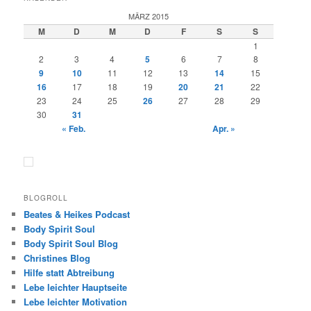
MÄRZ 2015
M
D
M
D
F
S
S
1
2
3
4
5
6
7
8
9
10
11
12
13
14
15
16
17
18
19
20
21
22
23
24
25
26
27
28
29
30
31
« Feb.
Apr. »
BLOGROLL
Beates & Heikes Podcast
Body Spirit Soul
Body Spirit Soul Blog
Christines Blog
Hilfe statt Abtreibung
Lebe leichter Hauptseite
Lebe leichter Motivation