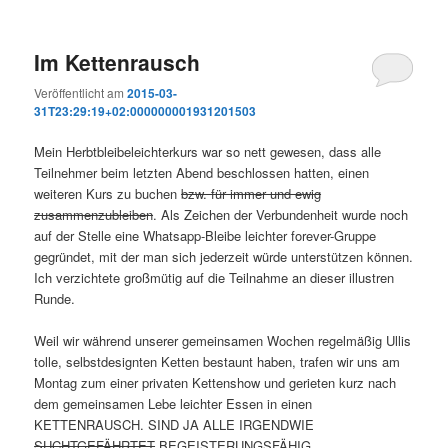
Im Kettenrausch
Veröffentlicht am
2015-03-
31T23:29:19+02:000000001931201503
Mein Herbtbleibeleichterkurs war so nett gewesen, dass alle
Teilnehmer beim letzten Abend beschlossen hatten, einen
weiteren Kurs zu buchen
bzw. für immer und ewig
zusammenzubleiben
. Als Zeichen der Verbundenheit wurde noch
auf der Stelle eine Whatsapp-Bleibe leichter forever-Gruppe
gegründet, mit der man sich jederzeit würde unterstützen können.
Ich verzichtete großmütig auf die Teilnahme an dieser illustren
Runde.
Weil wir während unserer gemeinsamen Wochen regelmäßig Ullis
tolle, selbstdesignten Ketten bestaunt haben, trafen wir uns am
Montag zum einer privaten Kettenshow und gerieten kurz nach
dem gemeinsamen Lebe leichter Essen in einen
KETTENRAUSCH. SIND JA ALLE IRGENDWIE
SUCHTGEFÄHRTET
BEGEISTERUNGSFÄHIG.