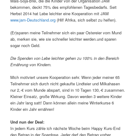
Mais-Soja-Brei, die die Kinder von der Organisation JAM
bekommen, deckt 75% des empfohlenen Tagesbedarfs. Seit
Herbst 2014 hat Lebe leichter eine Kooperation mit JAM
www.jam-Deutschland.org
(Hilf Afrika, sich selbst zu helfen).
(Er)sparen meine Teilnehmer sich ein paar Ostereier vom Mund
ab, merken sie, wie sie schneller leichter werden.und sparen
sogar noch Geld.
Die Spenden von Lebe leichter gehen zu 100% in den Bereich
Ernährung von Kindern.
Mich motiviert unsere Kooperation sehr. Wenn jeder meiner 65
Teilnehmer sich durch nicht gekaufte Lindteier und Milkahasen
nur 2,-€ vom Munde abspart, sind in 10 Tagen 130,-€ zusammen.
Kleiner Einsatz, große Wirkung. Davon werden 3 weitere Kinder
ein Jahr lang satt! Dann können allein meine Winterkurse 6
Kinder ein Jahr ernähren!
Und nun der Deal:
In jedem Kurs zähle ich nächste Woche beim Happy Kurs-End
den Betrag in der Spardose. Jeder darf den Betrag vorher