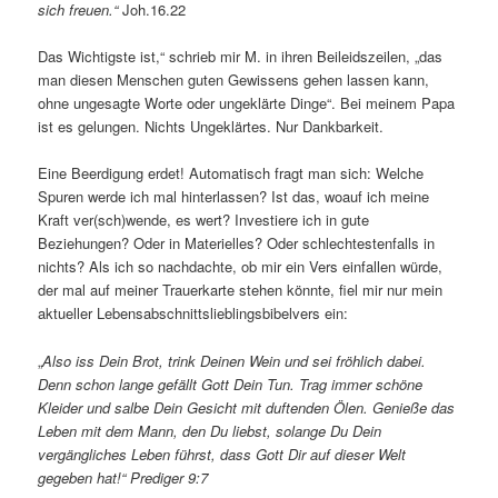
sich freuen.“
Joh.16.22
Das Wichtigste ist,“ schrieb mir M. in ihren Beileidszeilen, „das
man diesen Menschen guten Gewissens gehen lassen kann,
ohne ungesagte Worte oder ungeklärte Dinge“. Bei meinem Papa
ist es gelungen. Nichts Ungeklärtes. Nur Dankbarkeit.
Eine Beerdigung erdet! Automatisch fragt man sich: Welche
Spuren werde ich mal hinterlassen? Ist das, woauf ich meine
Kraft ver(sch)wende, es wert? Investiere ich in gute
Beziehungen? Oder in Materielles? Oder schlechtestenfalls in
nichts? Als ich so nachdachte, ob mir ein Vers einfallen würde,
der mal auf meiner Trauerkarte stehen könnte, fiel mir nur mein
aktueller Lebensabschnittslieblingsbibelvers ein:
„
Also iss Dein Brot, trink Deinen Wein und sei fröhlich dabei.
Denn schon lange gefällt Gott Dein Tun. Trag immer schöne
Kleider und salbe Dein Gesicht mit duftenden Ölen. Genieße das
Leben mit dem Mann, den Du liebst, solange Du Dein
vergängliches Leben führst, dass Gott Dir auf dieser Welt
gegeben hat!“ Prediger 9:7