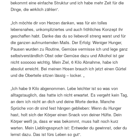
bekommt eine einfache Struktur und ich habe mehr Zeit für die
Dinge, die wirklich zählen“.
„Ich möchte dir von Herzen danken, was für ein tolles
lebensnahes, unkompliziertes und auch fröhliches Konzept ihr
geschaffen habt. Danke das du so liebevoll streng warst und für
die ganzen aufmunternden Mails. Der Erfolg: Weniger Hunger,
Pausen wurden zu Routine, Gemüse vermisse ich und lege ganz
selbstverständlich Obst oder Gemüse dazu und Alkohol ist gar
nicht soooooo wichtig. Mein Ziel, 6 Kilo Abnahme, habe ich
absolut erreicht. Bei meinen Hosen brauch ich jetzt einen Gürtel
und die Oberteile sitzen lässig – locker. „
„Ich habe 9 Kilo abgenommen. Lebe leichter ist so was von
alltagstauglich, das hatte ich nicht erwartet. Es vergeht kein Tag,
an dem ich nicht an dich und deine Worte denke. Manche
Sprüche von dir sind fest hängen geblieben: Wenn du Hunger
hast, holt sich der Körper einen Snack von deiner Hüfte. Dein
Körper weiß ja, dass er was bekommt, muss halt noch kurz
warten. Mein Lieblingsspruch ist: Entweder du gewinnst, oder du
lernst dazu. Das ist fürs Leben so gut“.