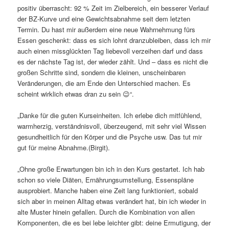
positiv überrascht: 92 % Zeit im Zielbereich, ein besserer Verlauf
der BZ-Kurve und eine Gewichtsabnahme seit dem letzten
Termin. Du hast mir außerdem eine neue Wahrnehmung fürs
Essen geschenkt: dass es sich lohnt dranzubleiben, dass ich mir
auch einen missglückten Tag liebevoll verzeihen darf und dass
es der nächste Tag ist, der wieder zählt. Und – dass es nicht die
großen Schritte sind, sondern die kleinen, unscheinbaren
Veränderungen, die am Ende den Unterschied machen. Es
scheint wirklich etwas dran zu sein 😉“.
„Danke für die guten Kurseinheiten. Ich erlebe dich mitfühlend,
warmherzig, verständnisvoll, überzeugend, mit sehr viel Wissen
gesundheitlich für den Körper und die Psyche usw. Das tut mir
gut für meine Abnahme.(Birgit).
„Ohne große Erwartungen bin ich in den Kurs gestartet. Ich hab
schon so viele Diäten, Ernährungsumstellung, Essenspläne
ausprobiert. Manche haben eine Zeit lang funktioniert, sobald
sich aber in meinen Alltag etwas verändert hat, bin ich wieder in
alte Muster hinein gefallen. Durch die Kombination von allen
Komponenten, die es bei lebe leichter gibt: deine Ermutigung, der