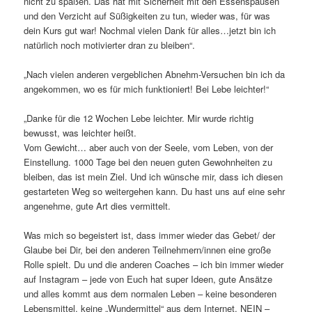
nicht zu spaßen. Das hat mit Sicherheit mit den Essenspausen
und den Verzicht auf Süßigkeiten zu tun, wieder was, für was
dein Kurs gut war! Nochmal vielen Dank für alles…jetzt bin ich
natürlich noch motivierter dran zu bleiben“.
„Nach vielen anderen vergeblichen Abnehm-Versuchen bin ich da
angekommen, wo es für mich funktioniert! Bei Lebe leichter!“
„Danke für die 12 Wochen Lebe leichter. Mir wurde richtig
bewusst, was leichter heißt.
Vom Gewicht… aber auch von der Seele, vom Leben, von der
Einstellung. 1000 Tage bei den neuen guten Gewohnheiten zu
bleiben, das ist mein Ziel. Und ich wünsche mir, dass ich diesen
gestarteten Weg so weitergehen kann. Du hast uns auf eine sehr
angenehme, gute Art dies vermittelt.
Was mich so begeistert ist, dass immer wieder das Gebet/ der
Glaube bei Dir, bei den anderen Teilnehmern/innen eine große
Rolle spielt. Du und die anderen Coaches – ich bin immer wieder
auf Instagram – jede von Euch hat super Ideen, gute Ansätze
und alles kommt aus dem normalen Leben – keine besonderen
Lebensmittel, keine „Wundermittel“ aus dem Internet. NEIN –