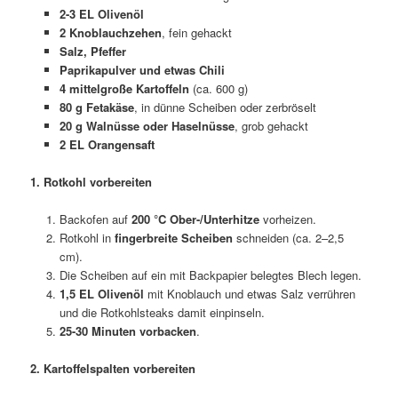
2-3 EL Olivenöl
2 Knoblauchzehe
n
, fein gehackt
Salz, Pfeffer
Paprikapulver und etwas Chili
4 mittelgroße Kartoffeln
(ca. 600 g)
80 g Fetakäse
, in dünne Scheiben oder zerbröselt
20 g Walnüsse oder Haselnüsse
, grob gehackt
2 EL Orangensaft
1. Rotkohl vorbereiten
Backofen auf
200 °C Ober-/Unterhitze
vorheizen.
Rotkohl in
fingerbreite Scheiben
schneiden (ca. 2–2,5
cm).
Die Scheiben auf ein mit Backpapier belegtes Blech legen.
1,5 EL Olivenöl
mit Knoblauch und etwas Salz verrühren
und die Rotkohlsteaks damit einpinseln.
25-30 Minuten vorbacken
.
2. Kartoffelspalten vorbereiten