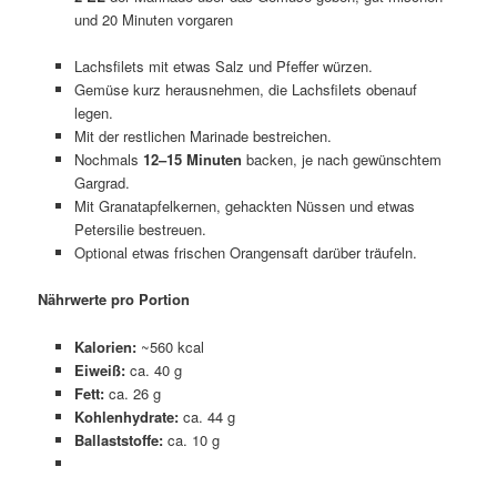
und 20 Minuten vorgaren
Lachsfilets mit etwas Salz und Pfeffer würzen.
Gemüse kurz herausnehmen, die Lachsfilets obenauf
legen.
Mit der restlichen Marinade bestreichen.
Nochmals
12–15 Minuten
backen, je nach gewünschtem
Gargrad.
Mit Granatapfelkernen, gehackten Nüssen und etwas
Petersilie bestreuen.
Optional etwas frischen Orangensaft darüber träufeln.
Nährwerte pro Portion
Kalorien
:
~560 kcal
Eiweiß:
ca. 40 g
Fett
:
ca. 26 g
Kohlenhydrate:
ca. 44 g
Ballaststoffe:
ca. 10 g