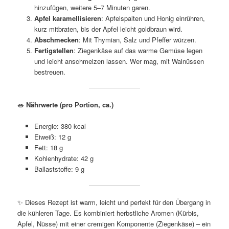
hinzufügen, weitere 5–7 Minuten garen.
Apfel karamellisieren
: Apfelspalten und Honig einrühren,
kurz mitbraten, bis der Apfel leicht goldbraun wird.
Abschmecken
: Mit Thymian, Salz und Pfeffer würzen.
Fertigstellen
: Ziegenkäse auf das warme Gemüse legen
und leicht anschmelzen lassen. Wer mag, mit Walnüssen
bestreuen.
🥗
Nährwerte (pro Portion, ca.)
Energie: 380 kcal
Eiweiß: 12 g
Fett: 18 g
Kohlenhydrate: 42 g
Ballaststoffe: 9 g
✨ Dieses Rezept ist warm, leicht und perfekt für den Übergang in
die kühleren Tage. Es kombiniert herbstliche Aromen (Kürbis,
Apfel, Nüsse) mit einer cremigen Komponente (Ziegenkäse) – ein