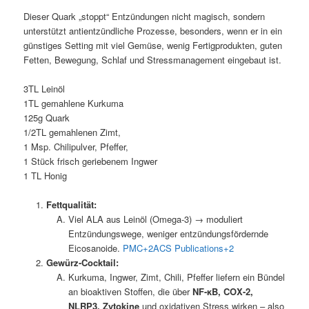
Dieser Quark „stoppt“ Entzündungen nicht magisch, sondern
unterstützt antientzündliche Prozesse, besonders, wenn er in ein
günstiges Setting mit viel Gemüse, wenig Fertigprodukten, guten
Fetten, Bewegung, Schlaf und Stressmanagement eingebaut ist.
3TL Leinöl
1TL gemahlene Kurkuma
125g Quark
1/2TL gemahlenen Zimt,
1 Msp. Chilipulver, Pfeffer,
1 Stück frisch geriebenem Ingwer
1 TL Honig
Fettqualität:
Viel ALA aus Leinöl (Omega-3) → moduliert
Entzündungswege, weniger entzündungsfördernde
Eicosanoide.
PMC+2ACS Publications+2
Gewürz-Cocktail:
Kurkuma, Ingwer, Zimt, Chili, Pfeffer liefern ein Bündel
an bioaktiven Stoffen, die über
NF-κB, COX-2,
NLRP3, Zytokine
und oxidativen Stress wirken – also