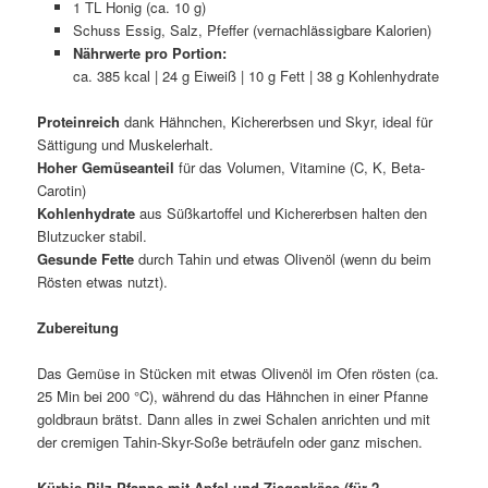
1 TL Honig (ca. 10 g)
Schuss Essig, Salz, Pfeffer (vernachlässigbare Kalorien)
Nährwerte pro Portion:
ca. 385 kcal | 24 g Eiweiß | 10 g Fett | 38 g Kohlenhydrate
Proteinreich
dank Hähnchen, Kichererbsen und Skyr, ideal für
Sättigung und Muskelerhalt.
Hoher Gemüseanteil
für das Volumen, Vitamine (C, K, Beta-
Carotin)
Kohlenhydrate
aus Süßkartoffel und Kichererbsen halten den
Blutzucker stabil.
Gesunde Fette
durch Tahin und etwas Olivenöl (wenn du beim
Rösten etwas nutzt).
Zubereitung
Das Gemüse in Stücken mit etwas Olivenöl im Ofen rösten (ca.
25 Min bei 200 °C), während du das Hähnchen in einer Pfanne
goldbraun brätst. Dann alles in zwei Schalen anrichten und mit
der cremigen Tahin-Skyr-Soße beträufeln oder ganz mischen.
Kürbis-Pilz-Pfanne mit Apfel und Ziegenkäse (für 2