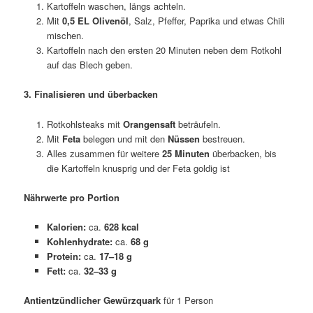
Kartoffeln waschen, längs achteln.
Mit
0,5 EL Olivenöl
, Salz, Pfeffer, Paprika und etwas Chili
mischen.
Kartoffeln nach den ersten 20 Minuten neben dem Rotkohl
auf das Blech geben.
3. Finalisieren und überbacken
Rotkohlsteaks mit
Orangensaft
beträufeln.
Mit
Feta
belegen und mit den
Nüssen
bestreuen.
Alles zusammen für weitere
25 Minuten
überbacken, bis
die Kartoffeln knusprig und der Feta goldig ist
Nährwerte pro Portion
Kalorien:
ca.
628 kcal
Kohlenhydrate:
ca.
68 g
Protein:
ca.
17–18 g
Fett:
ca.
32–33 g
Antientzündlicher Gewürzquark
für 1 Person