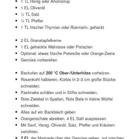
1 TL Honig oder Ahornsirup
1 EL Olivenöl
½ TL Salz
¼ TL Pfeffer
1 TL frischer Thymian oder Rosmarin, gehackt
2 EL Granatapfelkerne
1 EL gehackte Walnüsse oder Pistazien
Optional: etwas frische Petersilie oder Orange-Zeste
Gemüse vorbereiten
Backofen auf
200 °C Ober-/Unterhitze
vorheizen.
Rosenkohl halbieren, Kürbis in 2–3 cm große Stücke
schneiden.
Pastinake schälen und in Stifte schneiden.
Rote Zwiebel in Spalten, Rote Bete in kleine Würfel
schneiden.
Alles auf ein Backblech geben
Orangenschale abreiben, 4 EL Saft auspressen.
Mit Senf, Honig, Olivenöl, Salz, Pfeffer und Kräutern
verrühren.
2 EL
der Marinade über das Gemüse geben, gut mischen