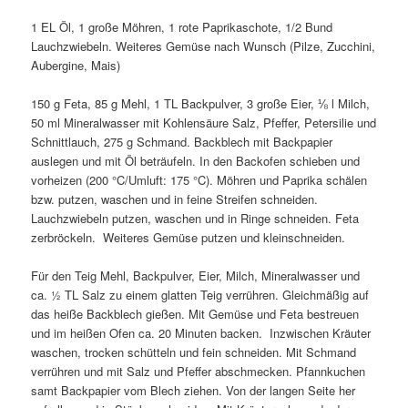
1 EL Öl, 1 große Möhren, 1 rote Paprikaschote, 1/2 Bund
Lauchzwiebeln. Weiteres Gemüse nach Wunsch (Pilze, Zucchini,
Aubergine, Mais)
150 g Feta, 85 g Mehl, 1 TL Backpulver, 3 große Eier, ⅛ l Milch,
50 ml Mineralwasser mit Kohlensäure Salz, Pfeffer, Petersilie und
Schnittlauch, 275 g Schmand. Backblech mit Backpapier
auslegen und mit Öl beträufeln. In den Backofen schieben und
vorheizen (200 °C/Umluft: 175 °C). Möhren und Paprika schälen
bzw. putzen, waschen und in feine Streifen schneiden.
Lauchzwiebeln putzen, waschen und in Ringe schneiden. Feta
zerbröckeln. Weiteres Gemüse putzen und kleinschneiden.
Für den Teig Mehl, Backpulver, Eier, Milch, Mineralwasser und
ca. 1⁄2 TL Salz zu einem glatten Teig verrühren. Gleichmäßig auf
das heiße Backblech gießen. Mit Gemüse und Feta bestreuen
und im heißen Ofen ca. 20 Minuten backen. Inzwischen Kräuter
waschen, trocken schütteln und fein schneiden. Mit Schmand
verrühren und mit Salz und Pfeffer abschmecken. Pfannkuchen
samt Backpapier vom Blech ziehen. Von der langen Seite her