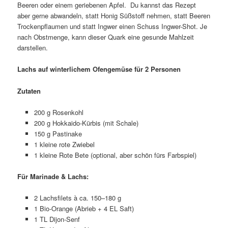
Beeren oder einem geriebenen Apfel. Du kannst das Rezept
aber gerne abwandeln, statt Honig Süßstoff nehmen, statt Beeren
Trockenpflaumen und statt Ingwer einen Schuss Ingwer-Shot. Je
nach Obstmenge, kann dieser Quark eine gesunde Mahlzeit
darstellen.
Lachs auf winterlichem Ofengemüse f
ür 2 Personen
Zutaten
200 g Rosenkohl
200 g Hokkaido-Kürbis (mit Schale)
150 g Pastinake
1 kleine rote Zwiebel
1 kleine Rote Bete (optional, aber schön fürs Farbspiel)
Für Marinade & Lachs:
2 Lachsfilets à ca. 150–180 g
1 Bio-Orange (Abrieb + 4 EL Saft)
1 TL Dijon-Senf