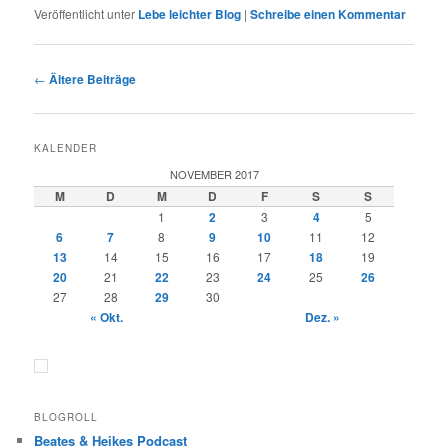
Veröffentlicht unter
Lebe leichter Blog
|
Schreibe einen Kommentar
Beitragsnavigation
←
Ältere Beiträge
KALENDER
NOVEMBER 2017
M
D
M
D
F
S
S
1
2
3
4
5
6
7
8
9
10
11
12
13
14
15
16
17
18
19
20
21
22
23
24
25
26
27
28
29
30
« Okt.
Dez. »
BLOGROLL
Beates & Heikes Podcast