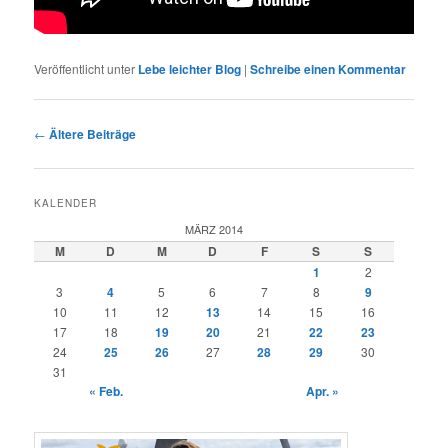
Veröffentlicht unter
Lebe leichter Blog
|
Schreibe einen Kommentar
Beitragsnavigation
←
Ältere Beiträge
KALENDER
MÄRZ 2014
M
D
M
D
F
S
S
1
2
3
4
5
6
7
8
9
10
11
12
13
14
15
16
17
18
19
20
21
22
23
24
25
26
27
28
29
30
31
« Feb.
Apr. »