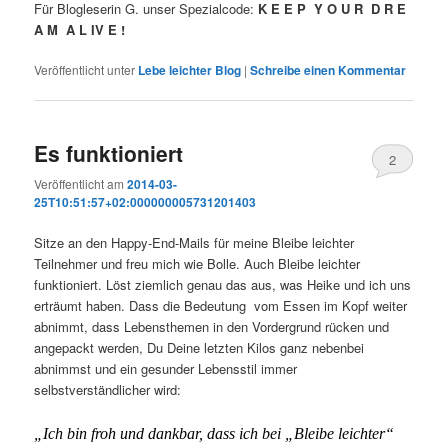
Für Blogleserin G. unser Spezialcode:
K E E P Y O U R D R E
A M A L IV E !
Veröffentlicht unter
Lebe leichter Blog
|
Schreibe einen Kommentar
Es funktioniert
2
Veröffentlicht am
2014-03-
25T10:51:57+02:000000005731201403
Sitze an den Happy-End-Mails für meine Bleibe leichter
Teilnehmer und freu mich wie Bolle. Auch Bleibe leichter
funktioniert. Löst ziemlich genau das aus, was Heike und ich uns
erträumt haben. Dass die Bedeutung vom Essen im Kopf weiter
abnimmt, dass Lebensthemen in den Vordergrund rücken und
angepackt werden, Du Deine letzten Kilos ganz nebenbei
abnimmst und ein gesunder Lebensstil immer
selbstverständlicher wird:
„Ich bin froh und dankbar, dass ich bei „Bleibe leichter“