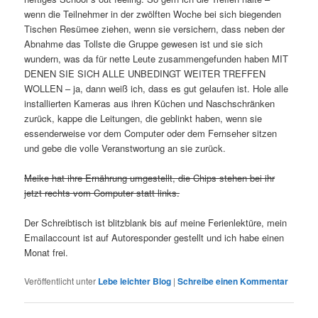
wenn die Teilnehmer in der zwölften Woche bei sich biegenden
Tischen Resümee ziehen, wenn sie versichern, dass neben der
Abnahme das Tollste die Gruppe gewesen ist und sie sich
wundern, was da für nette Leute zusammengefunden haben MIT
DENEN SIE SICH ALLE UNBEDINGT WEITER TREFFEN
WOLLEN – ja, dann weiß ich, dass es gut gelaufen ist. Hole alle
installierten Kameras aus ihren Küchen und Naschschränken
zurück, kappe die Leitungen, die geblinkt haben, wenn sie
essenderweise vor dem Computer oder dem Fernseher sitzen
und gebe die volle Veranstwortung an sie zurück.
Meike hat ihre Ernährung umgestellt, die Chips stehen bei ihr
jetzt rechts vom Computer statt links.
Der Schreibtisch ist blitzblank bis auf meine Ferienlektüre, mein
Emailaccount ist auf Autoresponder gestellt und ich habe einen
Monat frei.
Veröffentlicht unter
Lebe leichter Blog
|
Schreibe einen Kommentar