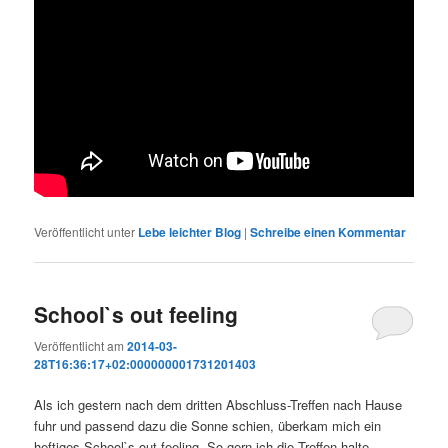
Veröffentlicht unter
Lebe leichter Blog
|
Schreibe einen Kommentar
School`s out feeling
Veröffentlicht am
2014-03-
28T16:36:17+02:000000001731201403
Als ich gestern nach dem dritten Abschluss-Treffen nach Hause
fuhr und passend dazu die Sonne schien, überkam mich ein
heftiges School`s out feeling. So gern ich die Treffen halte –