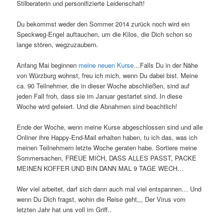
Stilberaterin und personifizierte Leidenschaft!
Du bekommst weder den Sommer 2014 zurück noch wird ein
Speckweg-Engel auftauchen, um die Kilos, die Dich schon so
lange stören, wegzuzaubern.
Anfang Mai beginnen
meine neuen Kurse
…Falls Du in der Nähe
von Würzburg wohnst, freu ich mich, wenn Du dabei bist. Meine
ca. 90 Teilnehmer, die in dieser Woche abschließen, sind auf
jeden Fall froh, dass sie im Januar gestartet sind. In diese
Woche wird gefeiert. Und die Abnahmen sind beachtlich!
Ende der Woche, wenn meine Kurse abgeschlossen sind und alle
Onliner ihre Happy-End-Mail erhalten haben, tu ich das, was ich
meinen Teilnehmern letzte Woche geraten habe. Sortiere meine
Sommersachen, FREUE MICH, DASS ALLES PASST, PACKE
MEINEN KOFFER UND BIN DANN MAL 9 TAGE WECH…
Wer viel arbeitet, darf sich dann auch mal viel entspannen… Und
wenn Du Dich fragst, wohin die Reise geht,,, Der Virus vom
letzten Jahr hat uns voll im Griff..