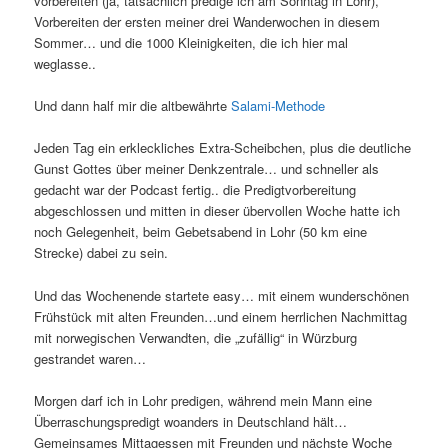
vorbereiten (ja, tatsächlich predige ich am Sonntag in Lohr),
Vorbereiten der ersten meiner drei Wanderwochen in diesem
Sommer… und die 1000 Kleinigkeiten, die ich hier mal
weglasse..
Und dann half mir die altbewährte
Salami-Methode
Jeden Tag ein erkleckliches Extra-Scheibchen, plus die deutliche
Gunst Gottes über meiner Denkzentrale… und schneller als
gedacht war der Podcast fertig.. die Predigtvorbereitung
abgeschlossen und mitten in dieser übervollen Woche hatte ich
noch Gelegenheit, beim Gebetsabend in Lohr (50 km eine
Strecke) dabei zu sein.
Und das Wochenende startete easy… mit einem wunderschönen
Frühstück mit alten Freunden…und einem herrlichen Nachmittag
mit norwegischen Verwandten, die „zufällig“ in Würzburg
gestrandet waren…
Morgen darf ich in Lohr predigen, während mein Mann eine
Überraschungspredigt woanders in Deutschland hält…
Gemeinsames Mittagessen mit Freunden und nächste Woche