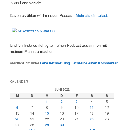
in ein Land verliebt…
Davon erzählen wir im neuen Podcast:
Mehr als ein Urlaub
Und ich finde es richtig toll, einen Podcast zusammen mit
meinem Mann zu machen..
Veröffentlicht unter
Lebe leichter Blog
|
Schreibe einen Kommentar
KALENDER
JUNI 2022
M
D
M
D
F
S
S
1
2
3
4
5
6
7
8
9
10
11
12
13
14
15
16
17
18
19
20
21
22
23
24
25
26
27
28
29
30