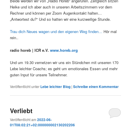
Beide werden wir von „Radio Horeb“ angerufen. Zeitgleich sitzen
Heike und ich aber auch in unseren Arbeitszimmern vor dem
Rechner und können per Zoom Augenkontakt halten…
„Antwortest du?“ Und so hatten wir eine kurzweilige Stunde.
Trau dich Neues wagen und den eigenen Weg finden…
Hör mal
rein..
radio horeb | ICR e.V.
www.horeb.org
Und um 19.30 vernetzen wir uns ein Stündchen mit unseren 170
Lebe leichter Coachs; es geht um emotionales Essen und mehr
guten Input für unsere Teilnehmer.
Veröffentlicht unter
Lebe leichter Blog
|
Schreibe einen Kommentar
Verliebt
Veröffentlicht am
2022-06-
01T08:02:21+02:000000002130202206