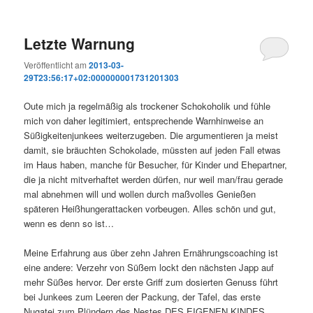
Letzte Warnung
Veröffentlicht am
2013-03-
29T23:56:17+02:000000001731201303
Oute mich ja regelmäßig als trockener Schokoholik und fühle
mich von daher legitimiert, entsprechende Warnhinweise an
Süßigkeitenjunkees weiterzugeben. Die argumentieren ja meist
damit, sie bräuchten Schokolade, müssten auf jeden Fall etwas
im Haus haben, manche für Besucher, für Kinder und Ehepartner,
die ja nicht mitverhaftet werden dürfen, nur weil man/frau gerade
mal abnehmen will und wollen durch maßvolles Genießen
späteren Heißhungerattacken vorbeugen. Alles schön und gut,
wenn es denn so ist…
Meine Erfahrung aus über zehn Jahren Ernährungscoaching ist
eine andere: Verzehr von Süßem lockt den nächsten Japp auf
mehr Süßes hervor. Der erste Griff zum dosierten Genuss führt
bei Junkees zum Leeren der Packung, der Tafel, das erste
Nugatei zum Plündern des Nestes DES EIGENEN KINDES…