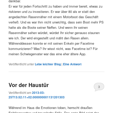
dankbar.
Er war für jeden Fortschritt zu haben und immer bereit, etwas zu
riskieren und zu investieren. Er war über 80 als er statt den
angedachten Rasenmäher mit einem Motorboot das Geschäft
verließ. Und es war ihm nicht unwichtig, dass sein Boot mehr PS
hatte als die Boote seiner Neffen. Und wenn ihr seinen
Rasenmäher sehen würdet, würdet Ihr sicher genauso staunen
wie ich. Der wird eingestellt und mäht den Rasen allein.
Währenddessen konnte er mit seinen Enkeln per Facetime
kommunizieren? Was? Ihr wisst nicht, was Facetime ist? Für
meinen Schwiegervater war das eine eher ältere App.
Veröffentlicht unter
Lebe leichter Blog
|
Eine
Antwort
Vor der Haustür
3
Veröffentlicht am
2013-03-
25T13:52:11+02:000000001131201303
Während im Haus die Emotionen toben, herrscht draußen
Frühlingswetter und traumhafte Stille. Das erste Bild zeigt das