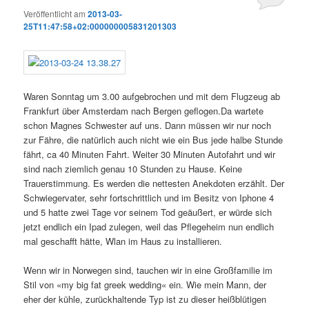
Veröffentlicht am
2013-03-
25T11:47:58+02:000000005831201303
Waren Sonntag um 3.00 aufgebrochen und mit dem Flugzeug ab
Frankfurt über Amsterdam nach Bergen geflogen.Da wartete
schon Magnes Schwester auf uns. Dann müssen wir nur noch
zur Fähre, die natürlich auch nicht wie ein Bus jede halbe Stunde
fährt, ca 40 Minuten Fahrt. Weiter 30 Minuten Autofahrt und wir
sind nach ziemlich genau 10 Stunden zu Hause. Keine
Trauerstimmung. Es werden die nettesten Anekdoten erzählt. Der
Schwiegervater, sehr fortschrittlich und im Besitz von Iphone 4
und 5 hatte zwei Tage vor seinem Tod geäußert, er würde sich
jetzt endlich ein Ipad zulegen, weil das Pflegeheim nun endlich
mal geschafft hätte, Wlan im Haus zu installieren.
Wenn wir in Norwegen sind, tauchen wir in eine Großfamilie im
Stil von «my big fat greek wedding« ein. Wie mein Mann, der
eher der kühle, zurückhaltende Typ ist zu dieser heißblütigen