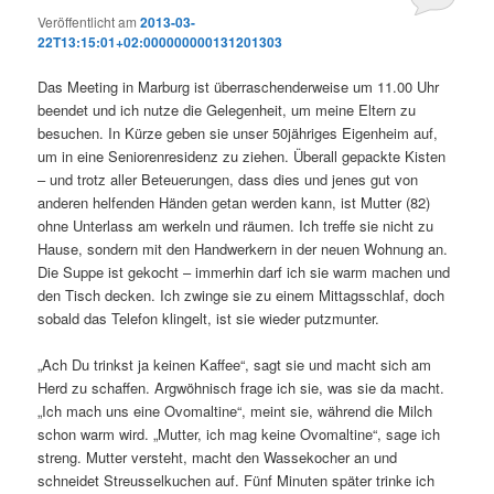
Veröffentlicht am
2013-03-
22T13:15:01+02:000000000131201303
Das Meeting in Marburg ist überraschenderweise um 11.00 Uhr
beendet und ich nutze die Gelegenheit, um meine Eltern zu
besuchen. In Kürze geben sie unser 50jähriges Eigenheim auf,
um in eine Seniorenresidenz zu ziehen. Überall gepackte Kisten
– und trotz aller Beteuerungen, dass dies und jenes gut von
anderen helfenden Händen getan werden kann, ist Mutter (82)
ohne Unterlass am werkeln und räumen. Ich treffe sie nicht zu
Hause, sondern mit den Handwerkern in der neuen Wohnung an.
Die Suppe ist gekocht – immerhin darf ich sie warm machen und
den Tisch decken. Ich zwinge sie zu einem Mittagsschlaf, doch
sobald das Telefon klingelt, ist sie wieder putzmunter.
„Ach Du trinkst ja keinen Kaffee“, sagt sie und macht sich am
Herd zu schaffen. Argwöhnisch frage ich sie, was sie da macht.
„Ich mach uns eine Ovomaltine“, meint sie, während die Milch
schon warm wird. „Mutter, ich mag keine Ovomaltine“, sage ich
streng. Mutter versteht, macht den Wassekocher an und
schneidet Streusselkuchen auf. Fünf Minuten später trinke ich