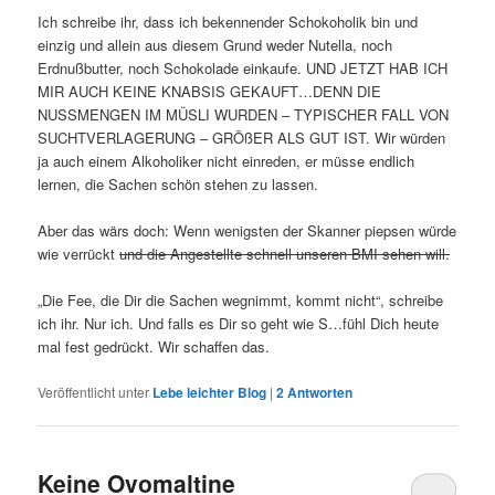
Ich schreibe ihr, dass ich bekennender Schokoholik bin und
einzig und allein aus diesem Grund weder Nutella, noch
Erdnußbutter, noch Schokolade einkaufe. UND JETZT HAB ICH
MIR AUCH KEINE KNABSIS GEKAUFT…DENN DIE
NUSSMENGEN IM MÜSLI WURDEN – TYPISCHER FALL VON
SUCHTVERLAGERUNG – GRÖßER ALS GUT IST. Wir würden
ja auch einem Alkoholiker nicht einreden, er müsse endlich
lernen, die Sachen schön stehen zu lassen.
Aber das wärs doch: Wenn wenigsten der Skanner piepsen würde
wie verrückt
und die Angestellte schnell unseren BMI sehen will.
„Die Fee, die Dir die Sachen wegnimmt, kommt nicht“, schreibe
ich ihr. Nur ich. Und falls es Dir so geht wie S…fühl Dich heute
mal fest gedrückt. Wir schaffen das.
Veröffentlicht unter
Lebe leichter Blog
|
2
Antworten
Keine Ovomaltine