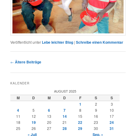
Veröffentlicht unter
Lebe leichter Blog
|
Schreibe einen Kommentar
Beitragsnavigation
←
Ältere Beiträge
KALENDER
AUGUST 2025
M
D
M
D
F
S
S
1
2
3
4
5
6
7
8
9
10
11
12
13
14
15
16
17
18
19
20
21
22
23
24
25
26
27
28
29
30
31
« Juli
Sep. »