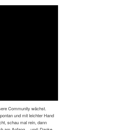
sere Community wächst.
pontan und mit leichter Hand
cht, schau mal rein, dann
 noch am Anfang… und: Danke