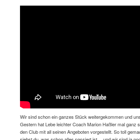
Wir sind schon ein ganzes Stück weitergekommen und un
Gestern hat Lebe leichter Coach Marion Haßler mal ganz s
den Club mit all seinen Angeboten vorgestellt. So toll gema
siehst du, was schon alles passiert ist… und wir sind ja