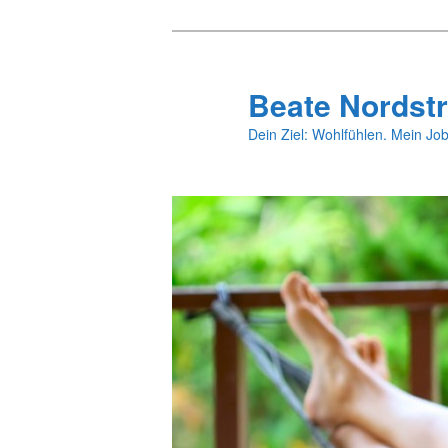
Zum
Zum
primären
sekundären
Inhalt
Inhalt
Beate Nordstr
springen
springen
Dein Ziel: Wohlfühlen. Mein Job