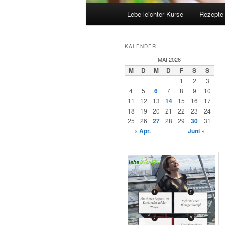
Hauptmenü
Lebe leichter Kurse
Rezepte
KALENDER
MAI 2026
M
D
M
D
F
S
S
1
2
3
4
5
6
7
8
9
10
11
12
13
14
15
16
17
18
19
20
21
22
23
24
25
26
27
28
29
30
31
« Apr.
Juni »