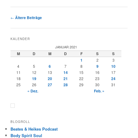
Beitragsnavigation
←
Ältere Beiträge
KALENDER
JANUAR 2021
M
D
M
D
F
S
S
1
2
3
4
5
6
7
8
9
10
11
12
13
14
15
16
17
18
19
20
21
22
23
24
25
26
27
28
29
30
31
« Dez.
Feb. »
BLOGROLL
Beates & Heikes Podcast
Body Spirit Soul