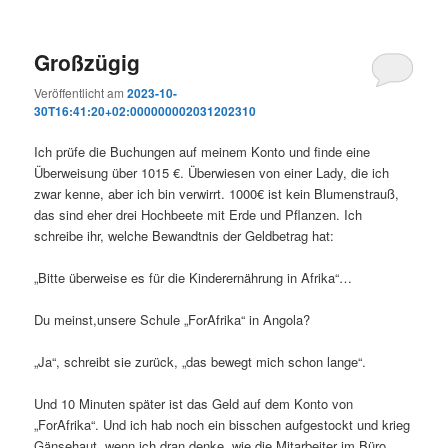
Großzügig
Veröffentlicht am
2023-10-
30T16:41:20+02:000000002031202310
Ich prüfe die Buchungen auf meinem Konto und finde eine
Überweisung über 1015 €. Überwiesen von einer Lady, die ich
zwar kenne, aber ich bin verwirrt. 1000€ ist kein Blumenstrauß,
das sind eher drei Hochbeete mit Erde und Pflanzen. Ich
schreibe ihr, welche Bewandtnis der Geldbetrag hat:
„Bitte überweise es für die Kinderernährung in Afrika“…
Du meinst,unsere Schule „ForAfrika“ in Angola?
„Ja“, schreibt sie zurück, „das bewegt mich schon lange“.
Und 10 Minuten später ist das Geld auf dem Konto von
„ForAfrika“. Und ich hab noch ein bisschen aufgestockt und krieg
Gänsehaut, wenn ich dran denke, wie die Mitarbeiter im Büro