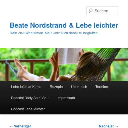
Zum
primären
Such
Inhalt
springen
Beate Nordstrand & Lebe leichter
Dein Ziel: Wohlfühlen. Mein Job: Dich dabei zu begleiten
Hauptmenü
Lebe leichter Kurse
Rezepte
Über mich
Termine
Podcast Body Spirit Soul
Impressum
Podcast Lebe leichter
Beitragsnavigation
←
Vorheriger
Nächster
→