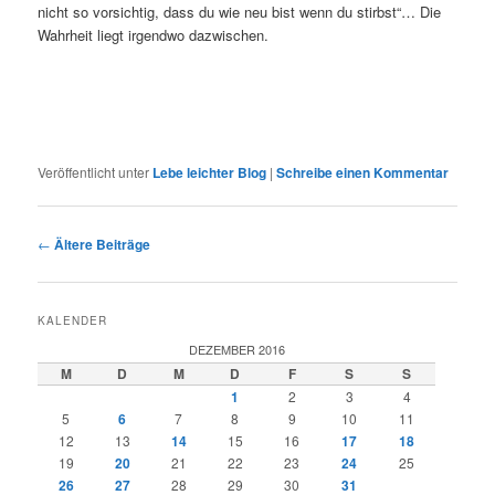
nicht so vorsichtig, dass du wie neu bist wenn du stirbst“… Die
Wahrheit liegt irgendwo dazwischen.
Veröffentlicht unter
Lebe leichter Blog
|
Schreibe einen Kommentar
Beitragsnavigation
←
Ältere Beiträge
KALENDER
DEZEMBER 2016
M
D
M
D
F
S
S
1
2
3
4
5
6
7
8
9
10
11
12
13
14
15
16
17
18
19
20
21
22
23
24
25
26
27
28
29
30
31