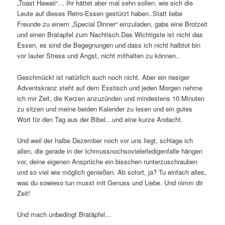
„Toast Hawaii“… Ihr hättet aber mal sehn sollen, wie sich die
Leute auf dieses Retro-Essen gestürzt haben..Statt liebe
Freunde zu einem „Special Dinner“ einzuladen, gabs eine Brotzeit
und einen Bratapfel zum Nachtisch.Das Wichtigste ist nicht das
Essen, es sind die Begegnungen und dass ich nicht halbtot bin
vor lauter Stress und Angst, nicht mithalten zu können..
Geschmückt ist natürlich auch noch nicht. Aber ein riesiger
Adventskranz steht auf dem Esstisch und jeden Morgen nehme
ich mir Zeit, die Kerzen anzuzünden und mindestens 10 Minuten
zu sitzen und meine beiden Kalender zu lesen und ein gutes
Wort für den Tag aus der Bibel…und eine kurze Andacht.
Und weil der halbe Dezember noch vor uns liegt, schlage ich
allen, die gerade in der Ichmussnochsovielerledigenfalle hängen
vor, deine eigenen Ansprüche ein bisschen runterzuschrauben
und so viel wie möglich genießen. Ab sofort, ja? Tu einfach alles,
was du sowieso tun musst mit Genuss und Liebe. Und nimm dir
Zeit!
Und mach unbedingt Bratäpfel…