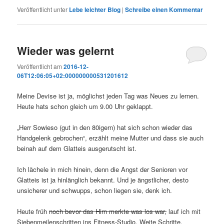
Veröffentlicht unter
Lebe leichter Blog
|
Schreibe einen Kommentar
Wieder was gelernt
Veröffentlicht am
2016-12-
06T12:06:05+02:000000000531201612
Meine Devise ist ja, möglichst jeden Tag was Neues zu lernen.
Heute hats schon gleich um 9.00 Uhr geklappt.
„Herr Sowieso (gut in den 80igern) hat sich schon wieder das
Handgelenk gebrochen“, erzählt meine Mutter und dass sie auch
beinah auf dem Glatteis ausgerutscht ist.
Ich lächele in mich hinein, denn die Angst der Senioren vor
Glatteis ist ja hinlänglich bekannt. Und je ängstlicher, desto
unsicherer und schwupps, schon liegen sie, denk ich.
Heute früh
noch bevor das Hirn merkte was los war,
lauf ich mit
Siebenmeilenschritten ins Fitness-Studio. Weite Schritte,