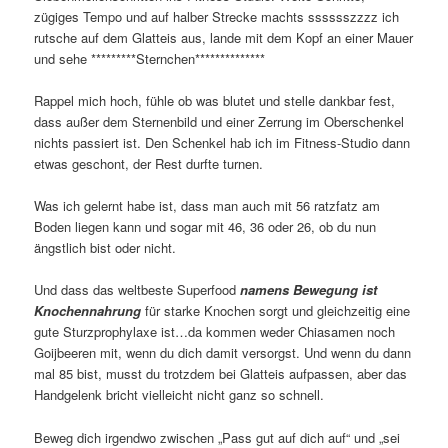
zügiges Tempo und auf halber Strecke machts sssssszzzz ich
rutsche auf dem Glatteis aus, lande mit dem Kopf an einer Mauer
und sehe *********Sternchen**************
Rappel mich hoch, fühle ob was blutet und stelle dankbar fest,
dass außer dem Sternenbild und einer Zerrung im Oberschenkel
nichts passiert ist. Den Schenkel hab ich im Fitness-Studio dann
etwas geschont, der Rest durfte turnen.
Was ich gelernt habe ist, dass man auch mit 56 ratzfatz am
Boden liegen kann und sogar mit 46, 36 oder 26, ob du nun
ängstlich bist oder nicht.
Und dass das weltbeste Superfood
namens Bewegung ist
Knochennahrung
für starke Knochen sorgt und gleichzeitig eine
gute Sturzprophylaxe ist…da kommen weder Chiasamen noch
Goijbeeren mit, wenn du dich damit versorgst. Und wenn du dann
mal 85 bist, musst du trotzdem bei Glatteis aufpassen, aber das
Handgelenk bricht vielleicht nicht ganz so schnell.
Beweg dich irgendwo zwischen „Pass gut auf dich auf“ und „sei