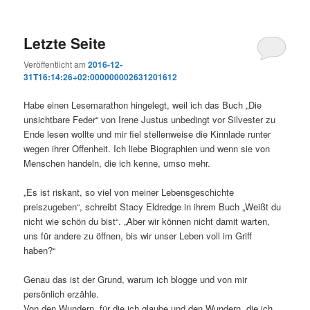
Letzte Seite
Veröffentlicht am
2016-12-
31T16:14:26+02:000000002631201612
Habe einen Lesemarathon hingelegt, weil ich das Buch „Die
unsichtbare Feder“ von Irene Justus unbedingt vor Silvester zu
Ende lesen wollte und mir fiel stellenweise die Kinnlade runter
wegen ihrer Offenheit. Ich liebe Biographien und wenn sie von
Menschen handeln, die ich kenne, umso mehr.
„Es ist riskant, so viel von meiner Lebensgeschichte
preiszugeben“, schreibt Stacy Eldredge in ihrem Buch „Weißt du
nicht wie schön du bist“. „Aber wir können nicht damit warten,
uns für andere zu öffnen, bis wir unser Leben voll im Griff
haben?“
Genau das ist der Grund, warum ich blogge und von mir
persönlich erzähle.
Von den Wundern, für die ich glaube und den Wundern, die ich