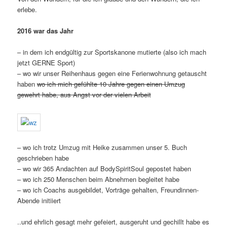
erlebe.
2016 war das Jahr
– in dem ich endgültig zur Sportskanone mutierte (also ich mach
jetzt GERNE Sport)
– wo wir unser Reihenhaus gegen eine Ferienwohnung getauscht
haben
wo ich mich gefühlte 10 Jahre gegen einen Umzug
gewehrt habe, aus Angst vor der vielen Arbeit
– wo ich trotz Umzug mit Heike zusammen unser 5. Buch
geschrieben habe
– wo wir 365 Andachten auf BodySpiritSoul gepostet haben
– wo ich 250 Menschen beim Abnehmen begleitet habe
– wo ich Coachs ausgebildet, Vorträge gehalten, Freundinnen-
Abende initiiert
..und ehrlich gesagt mehr gefeiert, ausgeruht und gechillt habe es