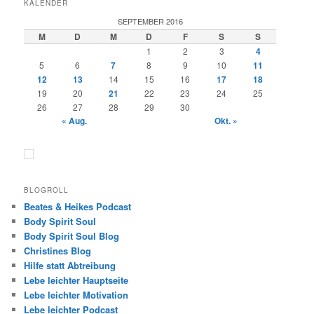
KALENDER
SEPTEMBER 2016
M
D
M
D
F
S
S
1
2
3
4
5
6
7
8
9
10
11
12
13
14
15
16
17
18
19
20
21
22
23
24
25
26
27
28
29
30
« Aug.
Okt. »
BLOGROLL
Beates & Heikes Podcast
Body Spirit Soul
Body Spirit Soul Blog
Christines Blog
Hilfe statt Abtreibung
Lebe leichter Hauptseite
Lebe leichter Motivation
Lebe leichter Podcast