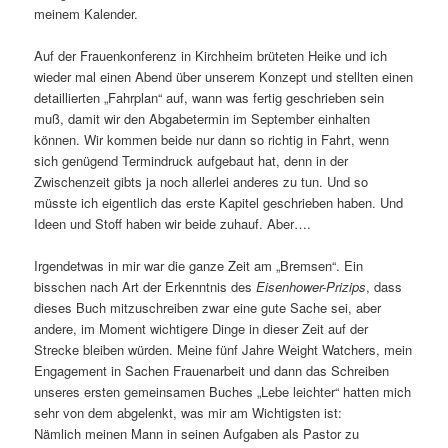
meinem Kalender.
Auf der Frauenkonferenz in Kirchheim brüteten Heike und ich
wieder mal einen Abend über unserem Konzept und stellten einen
detaillierten „Fahrplan“ auf, wann was fertig geschrieben sein
muß, damit wir den Abgabetermin im September einhalten
können. Wir kommen beide nur dann so richtig in Fahrt, wenn
sich genügend Termindruck aufgebaut hat, denn in der
Zwischenzeit gibts ja noch allerlei anderes zu tun. Und so
müsste ich eigentlich das erste Kapitel geschrieben haben. Und
Ideen und Stoff haben wir beide zuhauf. Aber….
Irgendetwas in mir war die ganze Zeit am „Bremsen“. Ein
bisschen nach Art der Erkenntnis des
Eisenhower-Prizips
, dass
dieses Buch mitzuschreiben zwar eine gute Sache sei, aber
andere, im Moment wichtigere Dinge in dieser Zeit auf der
Strecke bleiben würden. Meine fünf Jahre Weight Watchers, mein
Engagement in Sachen Frauenarbeit und dann das Schreiben
unseres ersten gemeinsamen Buches „Lebe leichter“ hatten mich
sehr von dem abgelenkt, was mir am Wichtigsten ist:
Nämlich meinen Mann in seinen Aufgaben als Pastor zu