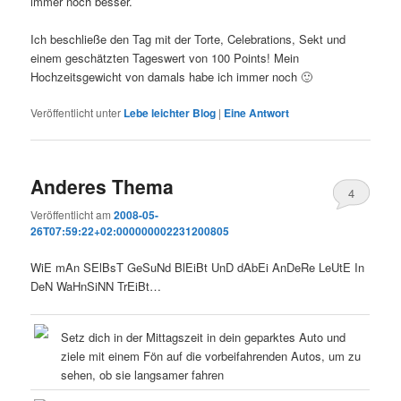
immer noch besser.
Ich beschließe den Tag mit der Torte, Celebrations, Sekt und
einem geschätzten Tageswert von 100 Points! Mein
Hochzeitsgewicht von damals habe ich immer noch 🙂
Veröffentlicht unter
Lebe leichter Blog
|
Eine
Antwort
Anderes Thema
4
Veröffentlicht am
2008-05-
26T07:59:22+02:000000002231200805
WiE mAn SElBsT GeSuNd BlEiBt UnD dAbEi AnDeRe LeUtE In
DeN WaHnSiNN TrEiBt…
Setz dich in der Mittagszeit in dein geparktes Auto und
ziele mit einem Fön auf die vorbeifahrenden Autos, um zu
sehen, ob sie langsamer fahren