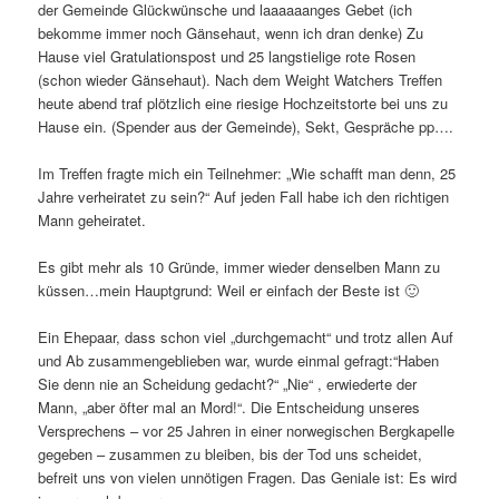
der Gemeinde Glückwünsche und laaaaaanges Gebet (ich
bekomme immer noch Gänsehaut, wenn ich dran denke) Zu
Hause viel Gratulationspost und 25 langstielige rote Rosen
(schon wieder Gänsehaut). Nach dem Weight Watchers Treffen
heute abend traf plötzlich eine riesige Hochzeitstorte bei uns zu
Hause ein. (Spender aus der Gemeinde), Sekt, Gespräche pp….
Im Treffen fragte mich ein Teilnehmer: „Wie schafft man denn, 25
Jahre verheiratet zu sein?“ Auf jeden Fall habe ich den richtigen
Mann geheiratet.
Es gibt mehr als 10 Gründe, immer wieder denselben Mann zu
küssen…mein Hauptgrund: Weil er einfach der Beste ist 🙂
Ein Ehepaar, dass schon viel „durchgemacht“ und trotz allen Auf
und Ab zusammengeblieben war, wurde einmal gefragt:“Haben
Sie denn nie an Scheidung gedacht?“ „Nie“ , erwiederte der
Mann, „aber öfter mal an Mord!“. Die Entscheidung unseres
Versprechens – vor 25 Jahren in einer norwegischen Bergkapelle
gegeben – zusammen zu bleiben, bis der Tod uns scheidet,
befreit uns von vielen unnötigen Fragen. Das Geniale ist: Es wird