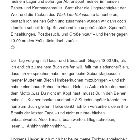
meinem Lager und sofortiger Abtransport meines immensen
Papier- und Kartonagenmülls. Statt über die Ungerechtigkeit der
Welt und die Tücken des
Work-Life-Balance
zu lamentieren,
bestach ich meinen Sohn und zusammen wurden wir dann doch
ziemlich schnell fertig. So verband ich ungefrühstückt Sperrmüll,
Einzahlungen, Postbesuch, und Großeinkauf – und kehrte gegen
13.00 an den Frühstückstisch zurück.
😉
Der Tag verging mit Haus- und Büroarbeit. Gegen 18.00 Uhr, als
ich endlich zu meinem Buch greifen will, fällt mir siedendheiß ein,
dass ich versprochen habe, morgen beim Geburtstagbesuch
meiner Mutter ein Blech Himbeerkuchen mitzubringen – und ich
habe keine saure Sahne im Haus. Rein ins Auto, einkaufen nach
dem Motto „was Du nicht im Kopf hast, musst Du in den Beinen
haben“ – Kuchen backen und satte 2 Stunden später könnte ich
nun zum Buch greifen. Heike denkt, ich bin versunken, denn ihre
Emails der letzten Tage – und nicht nur ihre- blieben
unbeantwortet. Also: Emails beantworten, Blog schreiben,
lesen…. Ahhhhhhhhhhhhhhhh…..
Übrigens Heike: Auch mich hat heute meine Tochter angelächelt