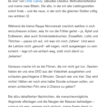
be one“ von
Chris Caine
), säkuläre Literatur, Motivationsliteratur
und meine zwei Bibeln. Die alte, in der ich alle Lieblingsstellen
sofort finde – und die neue, in der sich die gleichen Stellen völlig
neu anhören 😉
Während die kleine Raupe Nimmersatt ziemlich wahllos in sich
reinzufressen schien, was ihr vor die Fühler geriet – ja, Äpfel und
Erdbeeren, aber auch Schokoladenkuchen, Eiswaffeln, Lollis und
Törtchen – passe ich auf, mit was ich mich „füttere“. Und wenn
die Lektüre nicht „gesund“- will sagen, nicht ausgewogen zu sein
scheint – lege ich sie einfach weg, statt mich damit zu
„belasten“.
Genauso mache ich es bei Filmen, die mir nicht gut tun. Gestern
hatten wir uns eine DVD aus der Videothek ausgeliehen und
schauten geschlagene 3 Minuten. Danach war uns klar: Das wird
nichts! Hätten wir noch eine halbe Stunde schauen sollen, um
einem schlechten Film eine 2.Chance zu geben?
Bei allzu detaillierten Nachrichten, die menschenmögliche
Abgründe offenlegen und die Neugier der Massen befriedigen –
schaue ich weg, weigere mich einfach, meine Seele damit zu