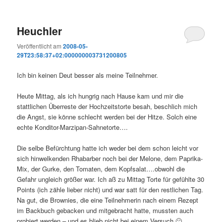
Heuchler
Veröffentlicht am
2008-05-
29T23:58:37+02:000000003731200805
Ich bin keinen Deut besser als meine Teilnehmer.
Heute Mittag, als ich hungrig nach Hause kam und mir die
stattlichen Überreste der Hochzeitstorte besah, beschlich mich
die Angst, sie könne schlecht werden bei der Hitze. Solch eine
echte Konditor-Marzipan-Sahnetorte….
Die selbe Befürchtung hatte ich weder bei dem schon leicht vor
sich hinwelkenden Rhabarber noch bei der Melone, dem Paprika-
Mix, der Gurke, den Tomaten, dem Kopfsalat….obwohl die
Gefahr ungleich größer war. Ich aß zu Mittag Torte für gefühlte 30
Points (ich zähle lieber nicht) und war satt für den restlichen Tag.
Na gut, die Brownies, die eine Teilnehmerin nach einem Rezept
im Backbuch gebacken und mitgebracht hatte, mussten auch
probiert werden – und es blieb nicht bei einem Versuch 🙁