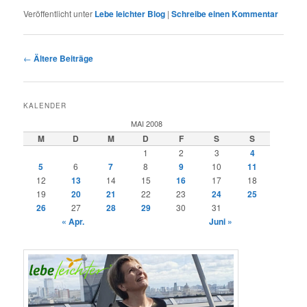
Veröffentlicht unter
Lebe leichter Blog
|
Schreibe einen Kommentar
Beitragsnavigation
←
Ältere Beiträge
KALENDER
MAI 2008
M
D
M
D
F
S
S
1
2
3
4
5
6
7
8
9
10
11
12
13
14
15
16
17
18
19
20
21
22
23
24
25
26
27
28
29
30
31
« Apr.
Juni »