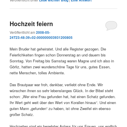
Lebe leichter Blog
Eine
Antwort
Hochzeit feiern
Veröffentlicht am
2008-05-
24T23:48:39+02:000000003931200805
Mein Bruder hat geheiratet. Und alle Register gezogen. Die
Feierlichkeiten fingen schon Donnerstag an und dauern bis
Sonntag. Von Freitag bis Samstag waren Magne und ich also in
Görliz, hatten zwei wunderschöne Tage für uns, gutes Essen,
nette Menschen, tolles Ambiente.
Das Brautpaar war froh, dankbar, verliebt ohne Ende. Wir
wünschen ihnen so sehr lebenslanges Glück. In der Bibel steht
schon: „Wer eine Frau gefunden hat, hat einen Schatz gefunden.
Ihr Wert geht weit über den Wert von Korallen hinaus“. Und einen
guten Mann „gefunden“ zu haben, ist ohne Zweifel ein ebenso
großer Schatz.
Hochzeiten sind ein begehrter Anlass für uns Frauen, uns endlich