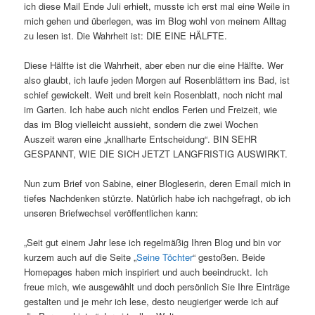
ich diese Mail Ende Juli erhielt, musste ich erst mal eine Weile in
mich gehen und überlegen, was im Blog wohl von meinem Alltag
zu lesen ist. Die Wahrheit ist: DIE EINE HÄLFTE.
Diese Hälfte ist die Wahrheit, aber eben nur die eine Hälfte. Wer
also glaubt, ich laufe jeden Morgen auf Rosenblättern ins Bad, ist
schief gewickelt. Weit und breit kein Rosenblatt, noch nicht mal
im Garten. Ich habe auch nicht endlos Ferien und Freizeit, wie
das im Blog vielleicht aussieht, sondern die zwei Wochen
Auszeit waren eine „knallharte Entscheidung“. BIN SEHR
GESPANNT, WIE DIE SICH JETZT LANGFRISTIG AUSWIRKT.
Nun zum Brief von Sabine, einer Blogleserin, deren Email mich in
tiefes Nachdenken stürzte. Natürlich habe ich nachgefragt, ob ich
unseren Briefwechsel veröffentlichen kann:
„Seit gut einem Jahr lese ich regelmäßig Ihren Blog und bin vor
kurzem auch auf die Seite „
Seine Töchter
“ gestoßen. Beide
Homepages haben mich inspiriert und auch beeindruckt. Ich
freue mich, wie ausgewählt und doch persönlich Sie Ihre Einträge
gestalten und je mehr ich lese, desto neugieriger werde ich auf