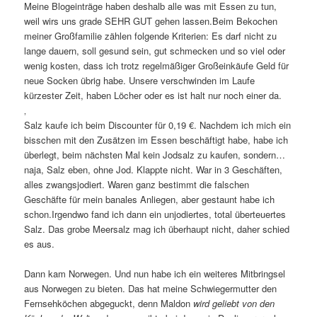
Meine Blogeinträge haben deshalb alle was mit Essen zu tun,
weil wirs uns grade SEHR GUT gehen lassen.Beim Bekochen
meiner Großfamilie zählen folgende Kriterien: Es darf nicht zu
lange dauern, soll gesund sein, gut schmecken und so viel oder
wenig kosten, dass ich trotz regelmäßiger Großeinkäufe Geld für
neue Socken übrig habe. Unsere verschwinden im Laufe
kürzester Zeit, haben Löcher oder es ist halt nur noch einer da.
‚
Salz kaufe ich beim Discounter für 0,19 €. Nachdem ich mich ein
bisschen mit den Zusätzen im Essen beschäftigt habe, habe ich
überlegt, beim nächsten Mal kein Jodsalz zu kaufen, sondern…
naja, Salz eben, ohne Jod. Klappte nicht. War in 3 Geschäften,
alles zwangsjodiert. Waren ganz bestimmt die falschen
Geschäfte für mein banales Anliegen, aber gestaunt habe ich
schon.Irgendwo fand ich dann ein unjodiertes, total überteuertes
Salz. Das grobe Meersalz mag ich überhaupt nicht, daher schied
es aus.
Dann kam Norwegen. Und nun habe ich ein weiteres Mitbringsel
aus Norwegen zu bieten. Das hat meine Schwiegermutter den
Fernsehköchen abgeguckt, denn Maldon
wird geliebt von den