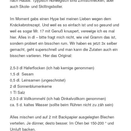
nach Hause. Tpypisch Norwegisch sind Zimtschnecken, aber
auch Skole- und Skillingsboller.
Im Moment gabs einen Hype bei meinen Lieben wegen dem
Knäckebrotrezept. Und weil es so einfach ist und so gesund und
weil es sogar Mr. 17 mit Genuß knuspert, verewige ich es mal
hier. Alles in dl – bitte fragt mich nicht, wie viel Gramm das ist,
sondern probiert ein bisschen rum. Wir haben es jetzt 3x selber
gemacht, geht superschnell und man kann die Zutaten auch ein
bisschen variieren. Hier das Original:
2,5-3 dl Haferflocken (ich hab kernige genommen)
1,5 dl Sesam
0,5 dl. Leinsamen (ungeschrotet)
2 dl Sonnenblumenkerne
1 Tl Salz
2,5-3 dl Vollkornmehl (ich hab Dinkelvollkorn genommen)
ca. 5 d. kaltes Wasser (sollte beim Rühren nicht zu zäh sein)
Alles mischen und auf 2 mit Backpapier ausgelegten Blechen
verteilen. Je dünner, desto besser. Im Ofen bei 150-200 ° und
Umluft backen.