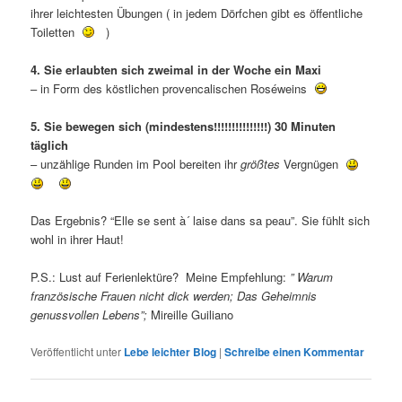
ihrer leichtesten Übungen ( in jedem Dörfchen gibt es öffentliche
Toiletten
)
4. Sie erlaubten sich zweimal in der Woche ein Maxi
– in Form des köstlichen provencalischen Roséweins
5. Sie bewegen sich (mindestens!!!!!!!!!!!!!!!) 30 Minuten
täglich
– unzählige Runden im Pool bereiten ihr
größtes
Vergnügen
Das Ergebnis? “Elle se sent à´ laise dans sa peau”. Sie fühlt sich
wohl in ihrer Haut!
P.S.: Lust auf Ferienlektüre? Meine Empfehlung:
” Warum
französische Frauen nicht dick werden; Das Geheimnis
genussvollen Lebens”;
Mireille Guiliano
Veröffentlicht unter
Lebe leichter Blog
|
Schreibe einen Kommentar