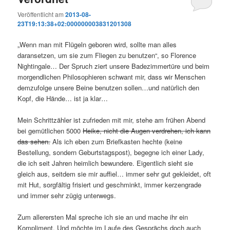
Veröffentlicht am
2013-08-
23T19:13:38+02:000000003831201308
„Wenn man mit Flügeln geboren wird, sollte man alles
daransetzen, um sie zum Fliegen zu benutzen“, so Florence
Nightingale… Der Spruch ziert unsere Badezimmertüre und beim
morgendlichen Philosophieren schwant mir, dass wir Menschen
demzufolge unsere Beine benutzen sollen…und natürlich den
Kopf, die Hände… ist ja klar…
Mein Schrittzähler ist zufrieden mit mir, stehe am frühen Abend
bei gemütlichen 5000
Heike, nicht die Augen verdrehen, ich kann
das sehen.
Als ich eben zum Briefkasten hechte (keine
Bestellung, sondern Geburtstagspost), begegne ich einer Lady,
die ich seit Jahren heimlich bewundere. Eigentlich sieht sie
gleich aus, seitdem sie mir auffiel… immer sehr gut gekleidet, oft
mit Hut, sorgfältig frisiert und geschminkt, immer kerzengrade
und immer sehr zügig unterwegs.
Zum allerersten Mal spreche ich sie an und mache ihr ein
Kompliment. Und möchte im Laufe des Gesprächs doch auch