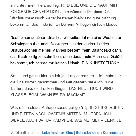
anrichtet, mein Herz schlägt für DIESE UND DIE NACH MIR
FOLGENDE GENERATION… ich wünsche Dir, dass Dein
Wachstumswunsch weiter bestehen bleibt und gute Nahrung
bekommt… das finde ich an Deinem Anliegen einfach klasse!
Noch einen schönen Urlaub… wir selber fahren eine Woche zur
Schwiegermutter nach Norwegen – in den andren beiden
Urlaubswochen meines Mannes besteht mein Balanceakt darin,
das Buch fertig zu schreiben, ohne dass mein Mann das Gefühl
bekommt, ich nehme mir keinen Urlaub. EIN KUNSTSTÜCK!“
So…. und genau hier bin ich jetzt angekommen….Ich habe mir
die Urlaubszeit genommen und seit gestern haue ich in die
Tasten, dass die Funken fliegen. DAS NEUE BUCH WIRD
KLASSE. EGAL WANN ES RAUSKOMMT.
Was mir in dieser Anfrage soooo gut gefällt; DIESES GLAUBEN
UND EIFERN NACH OASEN!!! MITTEN IM LEBEN! ICH
WERDE AUCH DAFÜR KÄMPFEN, SABINE! MEHR DENN JE!
Veröffentlicht unter
Lebe leichter Blog
|
Schreibe einen Kommentar