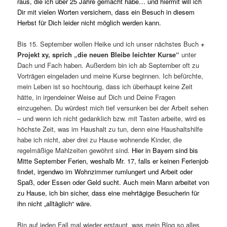
raus, die ich über 25 Jahre gemacht habe… und hiermit will ich
Dir mit vielen Worten versichern, dass ein Besuch in diesem
Herbst für Dich leider nicht möglich werden kann.
Bis 15. September wollen Heike und ich unser nächstes Buch
+
Projekt xy, sprich „die neuen Bleibe leichter Kurse“
unter
Dach und Fach haben. Außerdem bin ich ab September oft zu
Vorträgen eingeladen und meine Kurse beginnen. Ich befürchte,
mein Leben ist so hochtourig, dass ich überhaupt keine Zeit
hätte, in irgendeiner Weise auf Dich und Deine Fragen
einzugehen. Du würdest mich tief versunken bei der Arbeit sehen
– und wenn ich nicht gedanklich bzw. mit Tasten arbeite, wird es
höchste Zeit, was im Haushalt zu tun, denn eine Haushaltshilfe
habe ich nicht, aber drei zu Hause wohnende Kinder, die
regelmäßige Mahlzeiten gewöhnt sind.
Hier in Bayern sind bis
Mitte September Ferien, weshalb Mr. 17, falls er keinen Ferienjob
findet, irgendwo im Wohnzimmer rumlungert und Arbeit oder
Spaß, oder Essen oder Geld sucht. Auch mein Mann arbeitet von
zu Hause, ich bin sicher, dass eine mehrtägige Besucherin für
ihn nicht „alltäglich“ wäre.
Bin auf jeden Fall mal wieder erstaunt, was mein Blog so alles