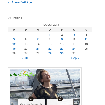
Beitragsnavigation
←
Ältere Beiträge
KALENDER
AUGUST 2013
M
D
M
D
F
S
S
1
2
3
4
5
6
7
8
9
10
11
12
13
14
15
16
17
18
19
20
21
22
23
24
25
26
27
28
29
30
31
« Juli
Sep. »