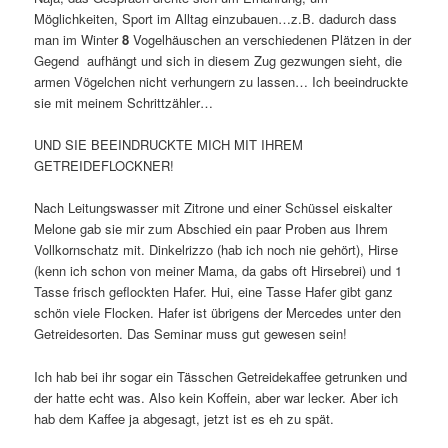
Möglichkeiten, Sport im Alltag einzubauen…z.B. dadurch dass
man im Winter
8
Vogelhäuschen an verschiedenen Plätzen in der
Gegend aufhängt und sich in diesem Zug gezwungen sieht, die
armen Vögelchen nicht verhungern zu lassen… Ich beeindruckte
sie mit meinem Schrittzähler…
UND SIE BEEINDRUCKTE MICH MIT IHREM
GETREIDEFLOCKNER!
Nach Leitungswasser mit Zitrone und einer Schüssel eiskalter
Melone gab sie mir zum Abschied ein paar Proben aus Ihrem
Vollkornschatz mit. Dinkelrizzo (hab ich noch nie gehört), Hirse
(kenn ich schon von meiner Mama, da gabs oft Hirsebrei) und 1
Tasse frisch geflockten Hafer. Hui, eine Tasse Hafer gibt ganz
schön viele Flocken. Hafer ist übrigens der Mercedes unter den
Getreidesorten. Das Seminar muss gut gewesen sein!
Ich hab bei ihr sogar ein Tässchen Getreidekaffee getrunken und
der hatte echt was. Also kein Koffein, aber war lecker. Aber ich
hab dem Kaffee ja abgesagt, jetzt ist es eh zu spät.