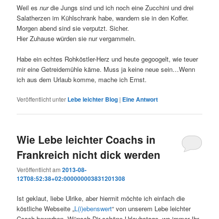
Weil es
nur
die Jungs sind und ich noch eine Zucchini und drei
Salatherzen im Kühlschrank habe, wandern sie in den Koffer.
Morgen abend sind sie verputzt. Sicher.
Hier Zuhause würden sie nur vergammeln.
Habe ein echtes Rohköstler-Herz und heute gegoogelt, wie teuer
mir eine Getreidemühle käme. Muss ja keine neue sein…Wenn
ich aus dem Urlaub komme, mache ich Ernst.
Veröffentlicht unter
Lebe leichter Blog
|
Eine
Antwort
Wie Lebe leichter Coachs in
Frankreich nicht dick werden
Veröffentlicht am
2013-08-
12T08:52:38+02:000000003831201308
Ist geklaut, liebe Ulrike, aber hiermit möchte ich einfach die
köstliche Webseite „
L(i)ebenswert
“ von unserem Lebe leichter
Coach bewerben. Wünsch Dir schöne Urlaubstage, wo immer Ihr