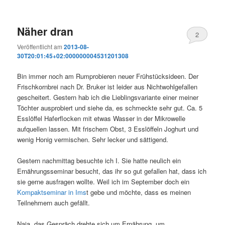
Näher dran
2
Veröffentlicht am
2013-08-
30T20:01:45+02:000000004531201308
Bin immer noch am Rumprobieren neuer Frühstücksideen. Der
Frischkornbrei nach Dr. Bruker ist leider aus Nichtwohlgefallen
gescheitert. Gestern hab ich die Lieblingsvariante einer meiner
Töchter ausprobiert und siehe da, es schmeckte sehr gut. Ca. 5
Esslöffel Haferflocken mit etwas Wasser in der Mikrowelle
aufquellen lassen. Mit frischem Obst, 3 Esslöffeln Joghurt und
wenig Honig vermischen. Sehr lecker und sättigend.
Gestern nachmittag besuchte ich I. Sie hatte neulich ein
Ernährungsseminar besucht, das ihr so gut gefallen hat, dass ich
sie gerne ausfragen wollte. Weil ich im September doch ein
Kompaktseminar in Ims
t gebe und möchte, dass es meinen
Teilnehmern auch gefällt.
Naja, das Gespräch drehte sich um Ernährung, um