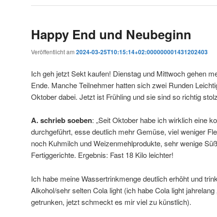
Happy End und Neubeginn
Veröffentlicht am
2024-03-25T10:15:14+02:000000001431202403
Ich geh jetzt Sekt kaufen! Dienstag und Mittwoch gehen m
Ende. Manche Teilnehmer hatten sich zwei Runden Leichtig
Oktober dabei. Jetzt ist Frühling und sie sind so richtig st
A. schrieb soeben
: „Seit Oktober habe ich wirklich eine
durchgeführt, esse deutlich mehr Gemüse, viel weniger Fl
noch Kuhmilch und Weizenmehlprodukte, sehr wenige Süß
Fertiggerichte. Ergebnis: Fast 18 Kilo leichter!
Ich habe meine Wassertrinkmenge deutlich erhöht und trin
Alkohol/sehr selten Cola light (ich habe Cola light jahrelan
getrunken, jetzt schmeckt es mir viel zu künstlich).