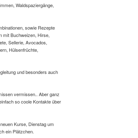
wimmen, Waldspaziergänge,
mbinationen, sowie Rezepte
n mit Buchweizen, Hirse,
te, Sellerie, Avocados,
ern, Hülsenfrüchte,
Begleitung und besonders auch
missen vermissen.. Aber ganz
einfach so coole Kontakte über
e neuen Kurse, Dienstag um
ch ein Plätzchen.