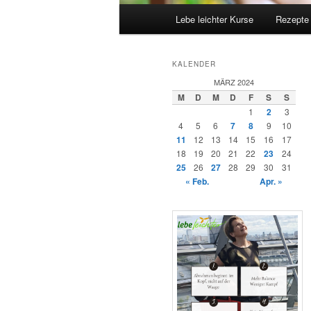
Hauptmenü
Lebe leichter Kurse
Rezepte
KALENDER
MÄRZ 2024
M
D
M
D
F
S
S
1
2
3
4
5
6
7
8
9
10
11
12
13
14
15
16
17
18
19
20
21
22
23
24
25
26
27
28
29
30
31
« Feb.
Apr. »