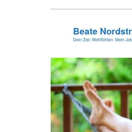
Zum
Zum
primären
sekundären
Inhalt
Inhalt
Beate Nordstr
springen
springen
Dein Ziel: Wohlfühlen. Mein Job