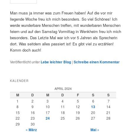
Man muss ja immer was zum Freuen haben! Auf die vor mir
liegende Woche freu ich mich besonders. So viel Schönes! Ich
werde wunderbare Menschen treffen, mit wunderbaren Menschen
feiern und auf den Samstag Vormittag in Wenkheim freu ich mich
besonders. Das Letzte Mal war ich vor 5 Jahren als Sprecherin
dort. Was seitdem alles passiert ist! Es gibt viel zu erzählen!
Komm doch auch!
Veröffentlicht unter
Lebe leichter Blog
|
Schreibe einen Kommentar
KALENDER
APRIL 2024
M
D
M
D
F
S
S
1
2
3
4
5
6
7
8
9
10
11
12
13
14
15
16
17
18
19
20
21
22
23
24
25
26
27
28
29
30
« März
Mai »