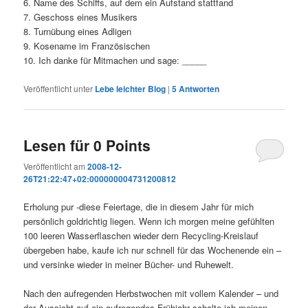
6. Name des Schiffs, auf dem ein Aufstand stattfand
7. Geschoss eines Musikers
8. Turnübung eines Adligen
9. Kosename im Französischen
10. Ich danke für Mitmachen und sage: _____
Veröffentlicht unter
Lebe leichter Blog
|
5
Antworten
Lesen für 0 Points
Veröffentlicht am
2008-12-
26T21:22:47+02:000000004731200812
Erholung pur -diese Feiertage, die in diesem Jahr für mich
persönlich goldrichtig liegen. Wenn ich morgen meine gefühlten
100 leeren Wasserflaschen wieder dem Recycling-Kreislauf
übergeben habe, kaufe ich nur schnell für das Wochenende ein –
und versinke wieder in meiner Bücher- und Ruhewelt.
Nach den aufregenden Herbstwochen mit vollem Kalender – und
der Aussicht auf ein aufregendes Frühjahr schalte ich meinen