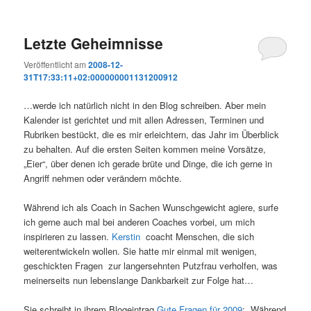
Letzte Geheimnisse
Veröffentlicht am
2008-12-
31T17:33:11+02:000000001131200912
…werde ich natürlich nicht in den Blog schreiben. Aber mein
Kalender ist gerichtet und mit allen Adressen, Terminen und
Rubriken bestückt, die es mir erleichtern, das Jahr im Überblick
zu behalten. Auf die ersten Seiten kommen meine Vorsätze,
„Eier“, über denen ich gerade brüte und Dinge, die ich gerne in
Angriff nehmen oder verändern möchte.
Während ich als Coach in Sachen Wunschgewicht agiere, surfe
ich gerne auch mal bei anderen Coaches vorbei, um mich
inspirieren zu lassen.
Kerstin
coacht Menschen, die sich
weiterentwickeln wollen. Sie hatte mir einmal mit wenigen,
geschickten Fragen zur langersehnten Putzfrau verholfen, was
meinerseits nun lebenslange Dankbarkeit zur Folge hat…
Sie schreibt in ihrem Blogeintrag
Gute Fragen für 2009
: „Während