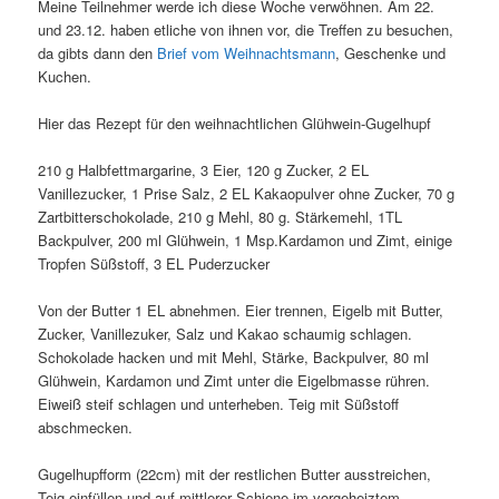
Meine Teilnehmer werde ich diese Woche verwöhnen. Am 22.
und 23.12. haben etliche von ihnen vor, die Treffen zu besuchen,
da gibts dann den
Brief vom Weihnachtsmann
, Geschenke und
Kuchen.
Hier das Rezept für den weihnachtlichen Glühwein-Gugelhupf
210 g Halbfettmargarine, 3 Eier, 120 g Zucker, 2 EL
Vanillezucker, 1 Prise Salz, 2 EL Kakaopulver ohne Zucker, 70 g
Zartbitterschokolade, 210 g Mehl, 80 g. Stärkemehl, 1TL
Backpulver, 200 ml Glühwein, 1 Msp.Kardamon und Zimt, einige
Tropfen Süßstoff, 3 EL Puderzucker
Von der Butter 1 EL abnehmen. Eier trennen, Eigelb mit Butter,
Zucker, Vanillezuker, Salz und Kakao schaumig schlagen.
Schokolade hacken und mit Mehl, Stärke, Backpulver, 80 ml
Glühwein, Kardamon und Zimt unter die Eigelbmasse rühren.
Eiweiß steif schlagen und unterheben. Teig mit Süßstoff
abschmecken.
Gugelhupfform (22cm) mit der restlichen Butter ausstreichen,
Teig einfüllen und auf mittlerer Schiene im vorgeheiztem