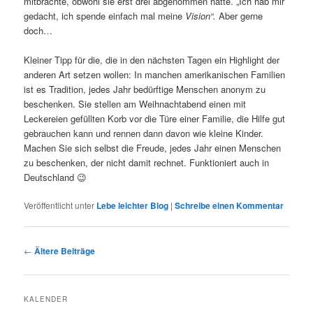
mitbrachte, obwohl sie erst drei abgenommen hatte. „Ich hab mir
gedacht, ich spende einfach mal meine
Vision“.
Aber gerne
doch…
Kleiner Tipp für die, die in den nächsten Tagen ein Highlight der
anderen Art setzen wollen: In manchen amerikanischen Familien
ist es Tradition, jedes Jahr bedürftige Menschen anonym zu
beschenken. Sie stellen am Weihnachtabend einen mit
Leckereien gefüllten Korb vor die Türe einer Familie, die Hilfe gut
gebrauchen kann und rennen dann davon wie kleine Kinder.
Machen Sie sich selbst die Freude, jedes Jahr einen Menschen
zu beschenken, der nicht damit rechnet. Funktioniert auch in
Deutschland 😉
Veröffentlicht unter
Lebe leichter Blog
|
Schreibe einen Kommentar
Beitragsnavigation
←
Ältere Beiträge
KALENDER