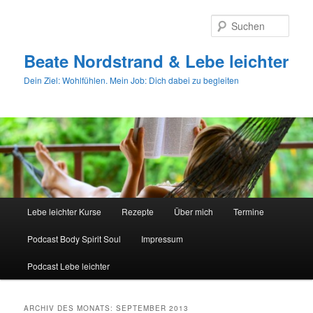
Zum
Zum
primären
sekundären
Such
Inhalt
Inhalt
springen
springen
Beate Nordstrand & Lebe leichter
Dein Ziel: Wohlfühlen. Mein Job: Dich dabei zu begleiten
Hauptmenü
Lebe leichter Kurse
Rezepte
Über mich
Termine
Podcast Body Spirit Soul
Impressum
Podcast Lebe leichter
ARCHIV DES MONATS:
SEPTEMBER 2013