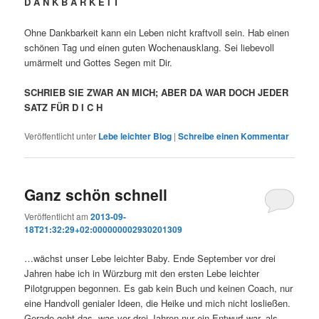
D A N K B A R K E I T
Ohne Dankbarkeit kann ein Leben nicht kraftvoll sein. Hab einen
schönen Tag und einen guten Wochenausklang. Sei liebevoll
umärmelt und Gottes Segen mit Dir.
SCHRIEB SIE ZWAR AN MICH; ABER DA WAR DOCH JEDER
SATZ FÜR D I C H
Veröffentlicht unter
Lebe leichter Blog
|
Schreibe einen Kommentar
Ganz schön schnell
Veröffentlicht am
2013-09-
18T21:32:29+02:000000002930201309
…wächst unser Lebe leichter Baby. Ende September vor drei
Jahren habe ich in Würzburg mit den ersten Lebe leichter
Pilotgruppen begonnen. Es gab kein Buch und keinen Coach, nur
eine Handvoll genialer Ideen, die Heike und mich nicht losließen.
Gerade geht das, was vor drei Jahren nur ein Entwurf war, als