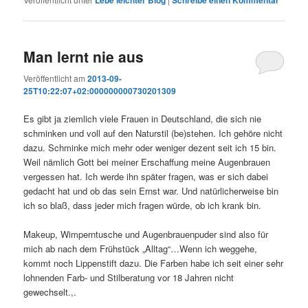
Lebe leichter Blog
Schreibe einen Kommentar
Man lernt nie aus
Veröffentlicht am
2013-09-
25T10:22:07+02:000000000730201309
Es gibt ja ziemlich viele Frauen in Deutschland, die sich nie
schminken und voll auf den Naturstil (be)stehen. Ich gehöre nicht
dazu. Schminke mich mehr oder weniger dezent seit ich 15 bin.
Weil nämlich Gott bei meiner Erschaffung meine Augenbrauen
vergessen hat. Ich werde ihn später fragen, was er sich dabei
gedacht hat und ob das sein Ernst war. Und natürlicherweise bin
ich so blaß, dass jeder mich fragen würde, ob ich krank bin.
Makeup, Wimperntusche und Augenbrauenpuder sind also für
mich ab nach dem Frühstück „Alltag“…Wenn ich weggehe,
kommt noch Lippenstift dazu. Die Farben habe ich seit einer sehr
lohnenden Farb- und Stilberatung vor 18 Jahren nicht
gewechselt.,.