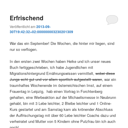
Erfrischend
Veröffentlicht am
2013-09-
30T19:42:32+02:000000003230201309
War das ein September! Die Wochen, die hinter mir liegen, sind
nur so verflogen.
In den ersten zwei Wochen haben Heike und ich unser neues
Buch fertiggeschrieben, ich habe Jugendlichen mit
Migrationshintergrund Ernährungswissen vermittelt,
wobei diese
Jungs echt gut und vor allem sportlich aufgestellt waren
, war ein
traumhaftes Wochenende im österreichischen Imst, auf einem
Frauentag in Leipzig, hab einen Vortrag in Forchtenberg
gehalten, eine Werbeaktion auf der Michaelismesse in Neubrunn
gehabt, bin mit 3 Lebe leichter, 2 Bleibe leichter und 1 Online-
Kurs gestartet und am Samstag kam als krönender Abschluss
der Auffrischungstag mit über 60 Lebe leichter Coachs dazu und
verheiratet und Mutter von 5 Kindern ohne Putzfrau bin ich auch
noch!