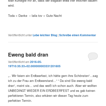
Man kündigte mir an, dass der Bagalan etwa vier Wochen dauern
wird.
Toda = Danke – laila tov = Gute Nacht
Veröffentlicht unter
Lebe leichter Blog
|
Schreibe einen Kommentar
Eweng bald dran
Veröffentlicht am
2016-05-
19T10:35:33+02:000000003331201605
„.. Wir feiern ein Erdbeerfest, ich hätte gern ihre Schönsten“…sag
ich zu der Frau am Erdbeerstand…“ “ Da sind Sie eweng bald
dran“, meint sie… und das weiß ich schon auch. Aber wir wollten
UNBEDINGT WIEDER EIN ERDBEERFEST und es gab keinen
perfekteren Termin, also erkären wir diesen Tag heute zum
perfekten Termin.