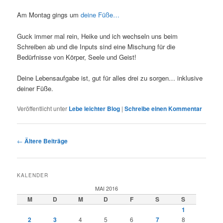
Am Montag gings um
deine Füße…
Guck immer mal rein, Heike und ich wechseln uns beim
Schreiben ab und die Inputs sind eine Mischung für die
Bedürfnisse von Körper, Seele und Geist!
Deine Lebensaufgabe ist, gut für alles drei zu sorgen… inklusive
deiner Füße.
Veröffentlicht unter
Lebe leichter Blog
|
Schreibe einen Kommentar
Beitragsnavigation
←
Ältere Beiträge
KALENDER
MAI 2016
M
D
M
D
F
S
S
1
2
3
4
5
6
7
8