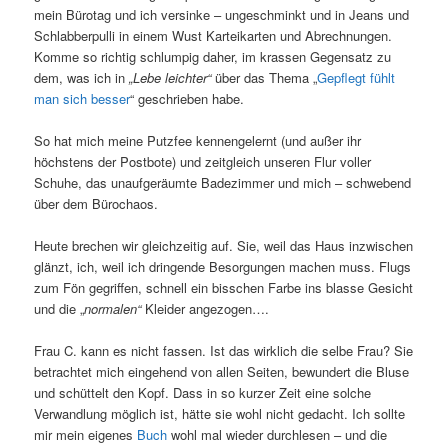
mein Bürotag und ich versinke – ungeschminkt und in Jeans und
Schlabberpulli in einem Wust Karteikarten und Abrechnungen.
Komme so richtig schlumpig daher, im krassen Gegensatz zu
dem, was ich in
„Lebe leichter“
über das Thema „
Gepflegt fühlt
man sich besser
“ geschrieben habe.
So hat mich meine Putzfee kennengelernt (und außer ihr
höchstens der Postbote) und zeitgleich unseren Flur voller
Schuhe, das unaufgeräumte Badezimmer und mich – schwebend
über dem Bürochaos.
Heute brechen wir gleichzeitig auf. Sie, weil das Haus inzwischen
glänzt, ich, weil ich dringende Besorgungen machen muss. Flugs
zum Fön gegriffen, schnell ein bisschen Farbe ins blasse Gesicht
und die „
normalen“
Kleider angezogen….
Frau C. kann es nicht fassen. Ist das wirklich die selbe Frau? Sie
betrachtet mich eingehend von allen Seiten, bewundert die Bluse
und schüttelt den Kopf. Dass in so kurzer Zeit eine solche
Verwandlung möglich ist, hätte sie wohl nicht gedacht. Ich sollte
mir mein eigenes
Buch
wohl mal wieder durchlesen – und die