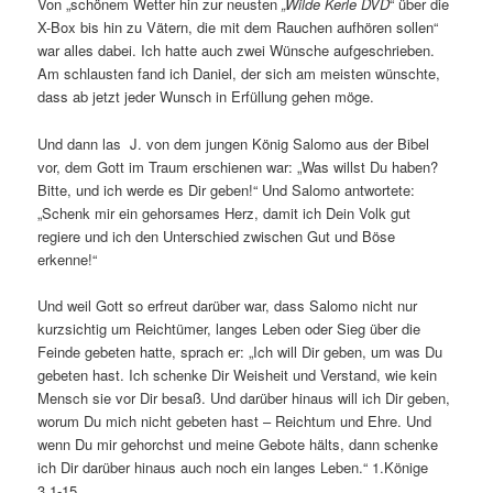
Von „schönem Wetter hin zur neusten
„Wilde Kerle DVD
“ über die
X-Box bis hin zu Vätern, die mit dem Rauchen aufhören sollen“
war alles dabei. Ich hatte auch zwei Wünsche aufgeschrieben.
Am schlausten fand ich Daniel, der sich am meisten wünschte,
dass ab jetzt jeder Wunsch in Erfüllung gehen möge.
Und dann las J. von dem jungen König Salomo aus der Bibel
vor, dem Gott im Traum erschienen war: „Was willst Du haben?
Bitte, und ich werde es Dir geben!“ Und Salomo antwortete:
„Schenk mir ein gehorsames Herz, damit ich Dein Volk gut
regiere und ich den Unterschied zwischen Gut und Böse
erkenne!“
Und weil Gott so erfreut darüber war, dass Salomo nicht nur
kurzsichtig um Reichtümer, langes Leben oder Sieg über die
Feinde gebeten hatte, sprach er: „Ich will Dir geben, um was Du
gebeten hast. Ich schenke Dir Weisheit und Verstand, wie kein
Mensch sie vor Dir besaß. Und darüber hinaus will ich Dir geben,
worum Du mich nicht gebeten hast – Reichtum und Ehre. Und
wenn Du mir gehorchst und meine Gebote hälts, dann schenke
ich Dir darüber hinaus auch noch ein langes Leben.“ 1.Könige
3.1-15