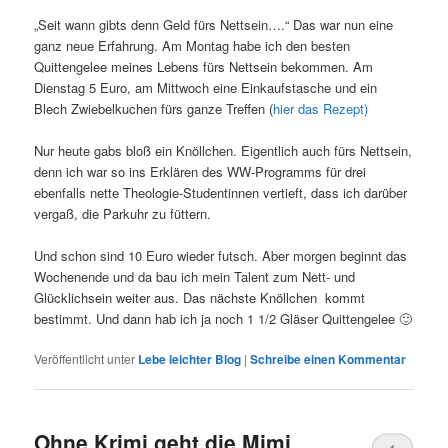
„Seit wann gibts denn Geld fürs Nettsein….“ Das war nun eine
ganz neue Erfahrung. Am Montag habe ich den besten
Quittengelee meines Lebens fürs Nettsein bekommen. Am
Dienstag 5 Euro, am Mittwoch eine Einkaufstasche und ein
Blech Zwiebelkuchen fürs ganze Treffen (
hier das Rezept)
Nur heute gabs bloß ein Knöllchen. Eigentlich auch fürs Nettsein,
denn ich war so ins Erklären des WW-Programms für drei
ebenfalls nette Theologie-Studentinnen vertieft, dass ich darüber
vergaß, die Parkuhr zu füttern.
Und schon sind 10 Euro wieder futsch. Aber morgen beginnt das
Wochenende und da bau ich mein Talent zum Nett- und
Glücklichsein weiter aus. Das nächste Knöllchen kommt
bestimmt. Und dann hab ich ja noch 1 1/2 Gläser Quittengelee 🙂
Veröffentlicht unter
Lebe leichter Blog
|
Schreibe einen Kommentar
Ohne Krimi geht die Mimi