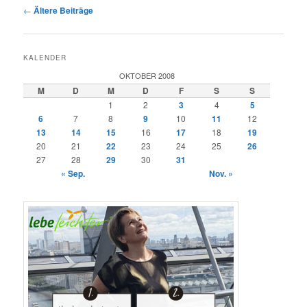
Beitragsnavigation
←
Ältere Beiträge
KALENDER
OKTOBER 2008
M
D
M
D
F
S
S
1
2
3
4
5
6
7
8
9
10
11
12
13
14
15
16
17
18
19
20
21
22
23
24
25
26
27
28
29
30
31
« Sep.
Nov. »