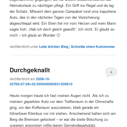
Heimaturlaub zu nächtigen pflegt. Ein Griff ins Regal und da lag
der Schatz. Mitsamt dem ganzen Carepaket rund ums kaputtene
Auto, das in den nächsten Tagen von der Versicherung
abgeschleppt wird. Ein Stein fiel mir vom Herzen und mein Mann
sagte froh: „Hab ich doch gleich gewußt“. Ich nicht. Er glaubt an
mich – ich glaub an Wunder 🙂
Veröffentlicht unter
Lebe leichter Blog
|
Schreibe einen Kommentar
Durchgeknallt
4
Veröffentlicht am
2008-10-
22T00:07:09+02:000000000931200810
Heute morgen traute ich fast meinen Augen nicht. Als ich zu
meinem geparkten Auto vor dem Treffenraum in der Ohmstraße
ging, um den Kofferraum auszuleeren, blieb gerade ein
führerloser Kleinbus vor mir stehen. Anscheinend hatten sich am
Berg die Bremsen gelockert – er war die steile Böschung zu
unserem ansonsten völlig leeren Gemeindeparkplatz