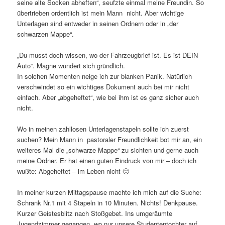
seine alte Socken abheften“, seufzte einmal meine Freundin. So
übertrieben ordentlich ist mein Mann nicht. Aber wichtige
Unterlagen sind entweder in seinen Ordnern oder in „der
schwarzen Mappe“.
„Du musst doch wissen, wo der Fahrzeugbrief ist. Es ist DEIN
Auto“. Magne wundert sich gründlich.
In solchen Momenten neige ich zur blanken Panik. Natürlich
verschwindet so ein wichtiges Dokument auch bei mir nicht
einfach. Aber „abgeheftet“, wie bei ihm ist es ganz sicher auch
nicht.
Wo in meinen zahllosen Unterlagenstapeln sollte ich zuerst
suchen? Mein Mann in pastoraler Freundlichkeit bot mir an, ein
weiteres Mal die „schwarze Mappe“ zu sichten und gerne auch
meine Ordner. Er hat einen guten Eindruck von mir – doch ich
wußte: Abgeheftet – im Leben nicht 🙁
In meiner kurzen Mittagspause machte ich mich auf die Suche:
Schrank Nr.1 mit 4 Stapeln in 10 Minuten. Nichts! Denkpause.
Kurzer Geistesblitz nach Stoßgebet. Ins umgeräumte
Jugendzimmer gegangen, wo nur unsere Studententochter auf