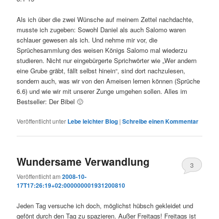
Als ich über die zwei Wünsche auf meinem Zettel nachdachte,
musste ich zugeben: Sowohl Daniel als auch Salomo waren
schlauer gewesen als ich. Und nehme mir vor, die
Sprüchesammlung des weisen Königs Salomo mal wiederzu
studieren. Nicht nur eingebürgerte Sprichwörter wie „Wer andern
eine Grube gräbt, fällt selbst hinein“, sind dort nachzulesen,
sondern auch, was wir von den Ameisen lernen können (Sprüche
6.6) und wie wir mit unserer Zunge umgehen sollen. Alles im
Bestseller: Der Bibel 🙂
Veröffentlicht unter
Lebe leichter Blog
|
Schreibe einen Kommentar
Wundersame Verwandlung
3
Veröffentlicht am
2008-10-
17T17:26:19+02:000000001931200810
Jeden Tag versuche ich doch, möglichst hübsch gekleidet und
gefönt durch den Tag zu spazieren. Außer Freitags! Freitags ist