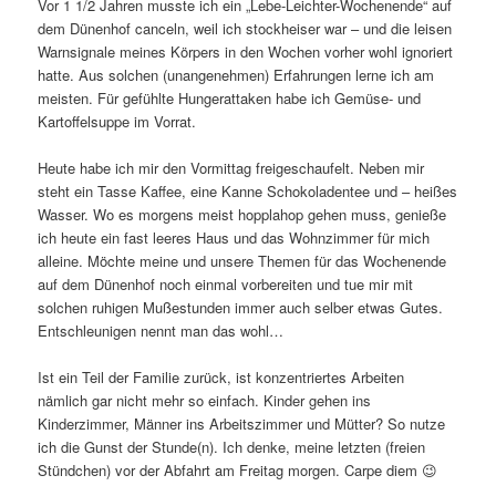
Vor 1 1/2 Jahren musste ich ein „Lebe-Leichter-Wochenende“ auf
dem Dünenhof canceln, weil ich stockheiser war – und die leisen
Warnsignale meines Körpers in den Wochen vorher wohl ignoriert
hatte. Aus solchen (unangenehmen) Erfahrungen lerne ich am
meisten. Für gefühlte Hungerattaken habe ich Gemüse- und
Kartoffelsuppe im Vorrat.
Heute habe ich mir den Vormittag freigeschaufelt. Neben mir
steht ein Tasse Kaffee, eine Kanne Schokoladentee und – heißes
Wasser. Wo es morgens meist hopplahop gehen muss, genieße
ich heute ein fast leeres Haus und das Wohnzimmer für mich
alleine. Möchte meine und unsere Themen für das Wochenende
auf dem Dünenhof noch einmal vorbereiten und tue mir mit
solchen ruhigen Mußestunden immer auch selber etwas Gutes.
Entschleunigen nennt man das wohl…
Ist ein Teil der Familie zurück, ist konzentriertes Arbeiten
nämlich gar nicht mehr so einfach. Kinder gehen ins
Kinderzimmer, Männer ins Arbeitszimmer und Mütter? So nutze
ich die Gunst der Stunde(n). Ich denke, meine letzten (freien
Stündchen) vor der Abfahrt am Freitag morgen. Carpe diem 😉