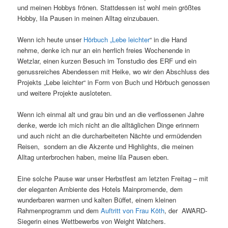
und meinen Hobbys frönen. Stattdessen ist wohl mein größtes
Hobby, lila Pausen in meinen Alltag einzubauen.
Wenn ich heute unser
Hörbuch „Lebe leichter
“ in die Hand
nehme, denke ich nur an ein herrlich freies Wochenende in
Wetzlar, einen kurzen Besuch im Tonstudio des ERF und ein
genussreiches Abendessen mit Heike, wo wir den Abschluss des
Projekts „Lebe leichter“ in Form von Buch und Hörbuch genossen
und weitere Projekte ausloteten.
Wenn ich einmal alt und grau bin und an die verflossenen Jahre
denke, werde ich mich nicht an die alltäglichen Dinge erinnern
und auch nicht an die durcharbeiteten Nächte und ermüdenden
Reisen, sondern an die Akzente und Highlights, die meinen
Alltag unterbrochen haben, meine lila Pausen eben.
Eine solche Pause war unser Herbstfest am letzten Freitag – mit
der eleganten Ambiente des Hotels Mainpromende, dem
wunderbaren warmen und kalten Büffet, einem kleinen
Rahmenprogramm und dem
Auftritt von Frau Köth
, der AWARD-
Siegerin eines Wettbewerbs von Weight Watchers.