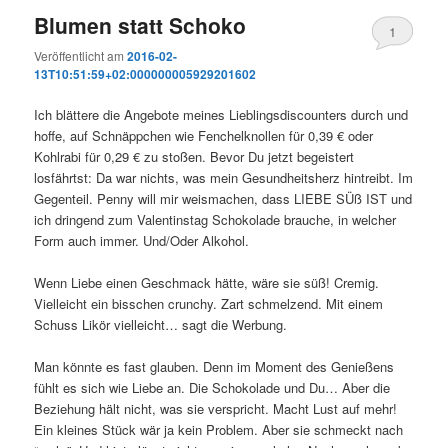
Blumen statt Schoko
1
Veröffentlicht am
2016-02-
13T10:51:59+02:000000005929201602
Ich blättere die Angebote meines Lieblingsdiscounters durch und
hoffe, auf Schnäppchen wie Fenchelknollen für 0,39 € oder
Kohlrabi für 0,29 € zu stoßen. Bevor Du jetzt begeistert
losfährtst: Da war nichts, was mein Gesundheitsherz hintreibt. Im
Gegenteil. Penny will mir weismachen, dass LIEBE SÜß IST und
ich dringend zum Valentinstag Schokolade brauche, in welcher
Form auch immer. Und/Oder Alkohol.
Wenn Liebe einen Geschmack hätte, wäre sie süß! Cremig.
Vielleicht ein bisschen crunchy. Zart schmelzend. Mit einem
Schuss Likör vielleicht… sagt die Werbung.
Man könnte es fast glauben. Denn im Moment des Genießens
fühlt es sich wie Liebe an. Die Schokolade und Du… Aber die
Beziehung hält nicht, was sie verspricht. Macht Lust auf mehr!
Ein kleines Stück wär ja kein Problem. Aber sie schmeckt nach