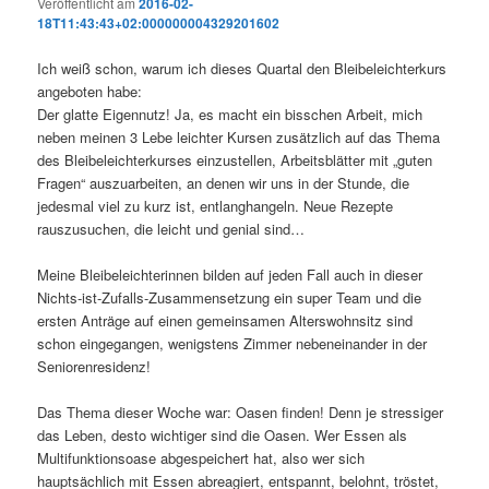
Veröffentlicht am
2016-02-
18T11:43:43+02:000000004329201602
Ich weiß schon, warum ich dieses Quartal den Bleibeleichterkurs
angeboten habe:
Der glatte Eigennutz! Ja, es macht ein bisschen Arbeit, mich
neben meinen 3 Lebe leichter Kursen zusätzlich auf das Thema
des Bleibeleichterkurses einzustellen, Arbeitsblätter mit „guten
Fragen“ auszuarbeiten, an denen wir uns in der Stunde, die
jedesmal viel zu kurz ist, entlanghangeln. Neue Rezepte
rauszusuchen, die leicht und genial sind…
Meine Bleibeleichterinnen bilden auf jeden Fall auch in dieser
Nichts-ist-Zufalls-Zusammensetzung ein super Team und die
ersten Anträge auf einen gemeinsamen Alterswohnsitz sind
schon eingegangen, wenigstens Zimmer nebeneinander in der
Seniorenresidenz!
Das Thema dieser Woche war: Oasen finden! Denn je stressiger
das Leben, desto wichtiger sind die Oasen. Wer Essen als
Multifunktionsoase abgespeichert hat, also wer sich
hauptsächlich mit Essen abreagiert, entspannt, belohnt, tröstet,