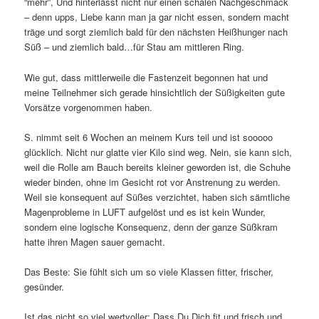
“mehr”, Und hinterlässt nicht nur einen schalen Nachgeschmack
– denn upps, Liebe kann man ja gar nicht essen, sondern macht
träge und sorgt ziemlich bald für den nächsten Heißhunger nach
Süß – und ziemlich bald…für Stau am mittleren Ring.
Wie gut, dass mittlerweile die Fastenzeit begonnen hat und
meine Teilnehmer sich gerade hinsichtlich der Süßigkeiten gute
Vorsätze vorgenommen haben.
S. nimmt seit 6 Wochen an meinem Kurs teil und ist sooooo
glücklich. Nicht nur glatte vier Kilo sind weg. Nein, sie kann sich,
weil die Rolle am Bauch bereits kleiner geworden ist, die Schuhe
wieder binden, ohne im Gesicht rot vor Anstrenung zu werden.
Weil sie konsequent auf Süßes verzichtet, haben sich sämtliche
Magenprobleme in LUFT aufgelöst und es ist kein Wunder,
sondern eine logische Konsequenz, denn der ganze Süßkram
hatte ihren Magen sauer gemacht.
Das Beste: Sie fühlt sich um so viele Klassen fitter, frischer,
gesünder.
Ist das nicht so viel wertvoller: Dass Du Dich fit und frisch und