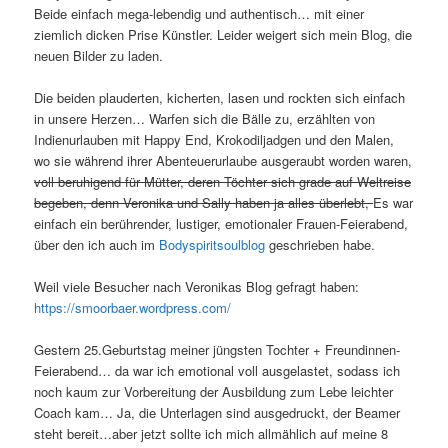
Beide einfach mega-lebendig und authentisch… mit einer
ziemlich dicken Prise Künstler. Leider weigert sich mein Blog, die
neuen Bilder zu laden.
Die beiden plauderten, kicherten, lasen und rockten sich einfach
in unsere Herzen… Warfen sich die Bälle zu, erzählten von
Indienurlauben mit Happy End, Krokodiljadgen und den Malen,
wo sie während ihrer Abenteuerurlaube ausgeraubt worden waren,
voll beruhigend für Mütter, deren Töchter sich grade auf Weltreise
begeben, denn Veronika und Sally haben ja alles überlebt,
Es war
einfach ein berührender, lustiger, emotionaler Frauen-Feierabend,
über den ich auch im
Bodyspiritsoulblog
geschrieben habe.
Weil viele Besucher nach Veronikas Blog gefragt haben:
https://smoorbaer.wordpress.com/
Gestern 25.Geburtstag meiner jüngsten Tochter + Freundinnen-
Feierabend… da war ich emotional voll ausgelastet, sodass ich
noch kaum zur Vorbereitung der Ausbildung zum Lebe leichter
Coach kam… Ja, die Unterlagen sind ausgedruckt, der Beamer
steht bereit…aber jetzt sollte ich mich allmählich auf meine 8