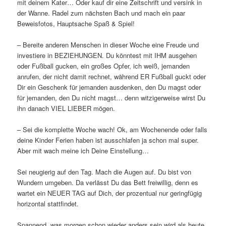
mit deinem Kater… Oder kauf dir eine Zeitschrift und versink in
der Wanne. Radel zum nächsten Bach und mach ein paar
Beweisfotos, Hauptsache Spaß & Spiel!
– Bereite anderen Menschen in dieser Woche eine Freude und
investiere in BEZIEHUNGEN. Du könntest mit IHM ausgehen
oder Fußball gucken, ein großes Opfer, ich weiß, jemanden
anrufen, der nicht damit rechnet, während ER Fußball guckt oder
Dir ein Geschenk für jemanden ausdenken, den Du magst oder
für jemanden, den Du nicht magst… denn witzigerweise wirst Du
ihn danach VIEL LIEBER mögen.
– Sei die komplette Woche wach! Ok, am Wochenende oder falls
deine Kinder Ferien haben ist ausschlafen ja schon mal super.
Aber mit wach meine ich Deine Einstellung…
Sei neugierig auf den Tag. Mach die Augen auf. Du bist von
Wundern umgeben. Da verlässt Du das Bett freiwillig, denn es
wartet ein NEUER TAG auf Dich, der prozentual nur geringfügig
horizontal stattfindet.
Spannend, was morgen schon wieder anders sein wird als heute.