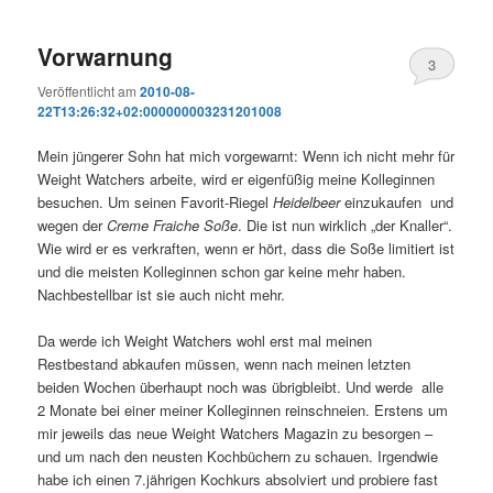
Vorwarnung
3
Veröffentlicht am
2010-08-
22T13:26:32+02:000000003231201008
Mein jüngerer Sohn hat mich vorgewarnt: Wenn ich nicht mehr für
Weight Watchers arbeite, wird er eigenfüßig meine Kolleginnen
besuchen. Um seinen Favorit-Riegel
Heidelbeer
einzukaufen und
wegen der
Creme Fraiche Soße
. Die ist nun wirklich „der Knaller“.
Wie wird er es verkraften, wenn er hört, dass die Soße limitiert ist
und die meisten Kolleginnen schon gar keine mehr haben.
Nachbestellbar ist sie auch nicht mehr.
Da werde ich Weight Watchers wohl erst mal meinen
Restbestand abkaufen müssen, wenn nach meinen letzten
beiden Wochen überhaupt noch was übrigbleibt. Und werde alle
2 Monate bei einer meiner Kolleginnen reinschneien. Erstens um
mir jeweils das neue Weight Watchers Magazin zu besorgen –
und um nach den neusten Kochbüchern zu schauen. Irgendwie
habe ich einen 7.jährigen Kochkurs absolviert und probiere fast