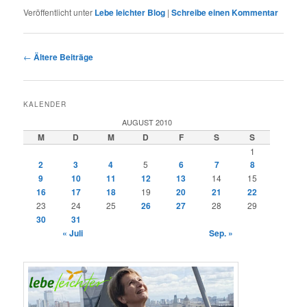
Veröffentlicht unter
Lebe leichter Blog
|
Schreibe einen Kommentar
Beitragsnavigation
←
Ältere Beiträge
KALENDER
AUGUST 2010
M
D
M
D
F
S
S
1
2
3
4
5
6
7
8
9
10
11
12
13
14
15
16
17
18
19
20
21
22
23
24
25
26
27
28
29
30
31
« Juli
Sep. »