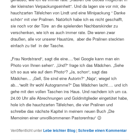
der kleinsten Verpackungseinheit“. Und da lagen sie vor mir, die
hauchzarten Täfelchen von Lindt und eine Minipackung “ Danke
schön“ mit vier Pralinen. Natürlich habe ich es nicht geschafft,
sie noch vor der Türe an die spielenden Nachbarskinder zu
verschenken, wie ich es auch immer rate. Die waren zwar
draußen, alle vor unserer Haustüre, aber die Pralinen steckten
einfach zu tief in der Tasche.
„Frau Nordstrand“, sagt die eine….“bei Google kann man ein
Photo von Ihnen sehen“. „Und?“ frage ich das Mädchen. „Sehe
ich so aus wie auf dem Photo“? „Ja, schon“, sagt das
Mädchen… „Gell, Sie sind eine Autorin?“ „Naja“, wiegel ich
ab…“wollt Ihr wohl Autogramme?“ Das Mädchen lacht…. und ich
gehe mit den vollen Taschen ins Haus. Und nachdem ich um ca.
24.00 Uhr alle Abrechnungen und Goldmitglieder eingetütet habe,
hole ich die hauchzarten Täfelchen, die vier Pralinen und
schreibe das nächste Kapitel in meinem neuen Buch „Die
Memoiren einer unvollkommenen Pastorenfrau“ 😉
Veröffentlicht unter
Lebe leichter Blog
|
Schreibe einen Kommentar