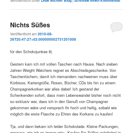
Veröffentlicht unter
Lebe leichter Blog
|
Schreibe einen Kommentar
Nichts Süßes
Veröffentlicht am
2010-08-
26T20:47:27+02:000000002731201008
für den Schokojunkee 8)
Gestern kam ich mit vollen Taschen nach Hause. Nach sieben
Jahren Weight Watchers regnet es Abschiedsgeschenke. Von
Taschentüchern, damit ich niemandem nachweinen muss über
Kürbisse, Kartengrüße, Rosen, Bücher, CDs bis hin zu einem
Champagnerkorken war alles dabei! Ich gestand der
Schenkenden sofort, dass mein Lebenswandel bisher noch nicht
so exklusiv war, dass ich in den Genuß von Champagner
gekommen wäre und versprach ihr hoch und heilig, sobald wie
möglich die erste Flasche zu Ehren des Korkens zu kaufen!
Tja, und dann bekam ich leider Schokolade. Kleine Packungen,
genauso, wie ich es immer rate: „Kaufen Sie Süßes möglichst in