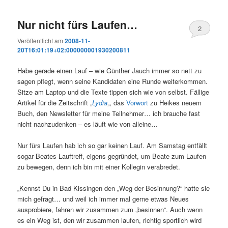
Nur nicht fürs Laufen…
2
Veröffentlicht am
2008-11-
20T16:01:19+02:000000001930200811
Habe gerade einen Lauf – wie Günther Jauch immer so nett zu
sagen pflegt, wenn seine Kandidaten eine Runde weiterkommen.
Sitze am Laptop und die Texte tippen sich wie von selbst. Fällige
Artikel für die Zeitschrift „
Lydia
„, das
Vorwort
zu Heikes neuem
Buch, den Newsletter für meine Teilnehmer… ich brauche fast
nicht nachzudenken – es läuft wie von alleine…
Nur fürs Laufen hab ich so gar keinen Lauf. Am Samstag entfällt
sogar Beates Lauftreff, eigens gegründet, um Beate zum Laufen
zu bewegen, denn ich bin mit einer Kollegin verabredet.
„Kennst Du in Bad Kissingen den „Weg der Besinnung?“ hatte sie
mich gefragt… und weil ich immer mal gerne etwas Neues
ausprobiere, fahren wir zusammen zum „besinnen“. Auch wenn
es ein Weg ist, den wir zusammen laufen, richtig sportlich wird