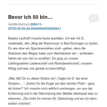
Bevor ich 50 bin…
Veröffentlicht am
2008-11-
22T23:55:25+02:000000002530200811
Beates Lauftreff musste heute ausfallen. Ich war mit S.
verabredet, den „Weg der Besinnung“ in Bad Kissingen zu laufen.
Es war eher ein
Spazierenstehen
statt –
gehen
, denn die
Stationen des Weges luden zum Nachdenken ein – außerdem
hatten wir uns viel zu erzählen. Es ging um unsere
Lieblingswörter
Leidenschaft
und
Risikobereitschaft
, unseren
Alltag und was uns gerade so beschäftigt.
„Was fällt Dir zu dieser Station ein“, fragte ich S. bei einer
Skulptur… “ „Siehst Du die Kugel auf dem letzten Pfahl – ganz
da hinten?“ Ich musste mich wirklich anstrengen, um aus der
Entfernung und in der Dämmerung des Waldes überhaupt was zu
erkennen. „Die steht für meinen 50. Geburtstag und wo ich dann
stehen möchte!“.