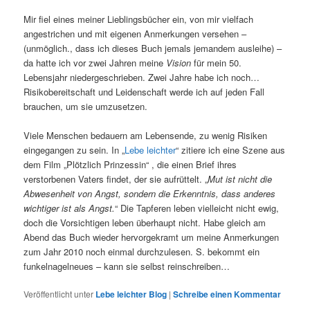
Mir fiel eines meiner Lieblingsbücher ein, von mir vielfach
angestrichen und mit eigenen Anmerkungen versehen –
(unmöglich., dass ich dieses Buch jemals jemandem ausleihe) –
da hatte ich vor zwei Jahren meine
Vision
für mein 50.
Lebensjahr niedergeschrieben. Zwei Jahre habe ich noch…
Risikobereitschaft und Leidenschaft werde ich auf jeden Fall
brauchen, um sie umzusetzen.
Viele Menschen bedauern am Lebensende, zu wenig Risiken
eingegangen zu sein. In „
Lebe leichter
“ zitiere ich eine Szene aus
dem Film „Plötzlich Prinzessin“ , die einen Brief ihres
verstorbenen Vaters findet, der sie aufrüttelt. „
Mut ist nicht die
Abwesenheit von Angst, sondern die Erkenntnis, dass anderes
wichtiger ist als Angst.
“ Die Tapferen leben vielleicht nicht ewig,
doch die Vorsichtigen leben überhaupt nicht. Habe gleich am
Abend das Buch wieder hervorgekramt um meine Anmerkungen
zum Jahr 2010 noch einmal durchzulesen. S. bekommt ein
funkelnagelneues – kann sie selbst reinschreiben…
Veröffentlicht unter
Lebe leichter Blog
|
Schreibe einen Kommentar