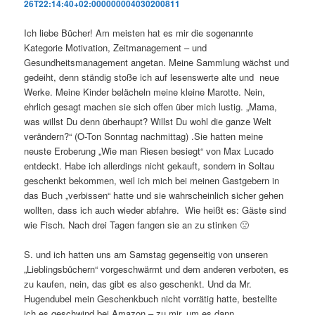
26T22:14:40+02:000000004030200811
Ich liebe Bücher! Am meisten hat es mir die sogenannte
Kategorie Motivation, Zeitmanagement – und
Gesundheitsmanagement angetan. Meine Sammlung wächst und
gedeiht, denn ständig stoße ich auf lesenswerte alte und neue
Werke. Meine Kinder belächeln meine kleine Marotte. Nein,
ehrlich gesagt machen sie sich offen über mich lustig. „Mama,
was willst Du denn überhaupt? Willst Du wohl die ganze Welt
verändern?“ (O-Ton Sonntag nachmittag) .Sie hatten meine
neuste Eroberung „Wie man Riesen besiegt“ von Max Lucado
entdeckt. Habe ich allerdings nicht gekauft, sondern in Soltau
geschenkt bekommen, weil ich mich bei meinen Gastgebern in
das Buch „verbissen“ hatte und sie wahrscheinlich sicher gehen
wollten, dass ich auch wieder abfahre. Wie heißt es: Gäste sind
wie Fisch. Nach drei Tagen fangen sie an zu stinken 🙁
S. und ich hatten uns am Samstag gegenseitig von unseren
„Lieblingsbüchern“ vorgeschwärmt und dem anderen verboten, es
zu kaufen, nein, das gibt es also geschenkt. Und da Mr.
Hugendubel mein Geschenkbuch nicht vorrätig hatte, bestellte
ich es geschwind bei Amazon – zu mir, um es dann