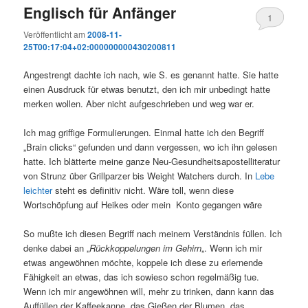
Englisch für Anfänger
1
Veröffentlicht am
2008-11-
25T00:17:04+02:000000000430200811
Angestrengt dachte ich nach, wie S. es genannt hatte. Sie hatte
einen Ausdruck für etwas benutzt, den ich mir unbedingt hatte
merken wollen. Aber nicht aufgeschrieben und weg war er.
Ich mag griffige Formulierungen. Einmal hatte ich den Begriff
„Brain clicks“ gefunden und dann vergessen, wo ich ihn gelesen
hatte. Ich blätterte meine ganze Neu-Gesundheitsapostelliteratur
von Strunz über Grillparzer bis Weight Watchers durch. In
Lebe
leichter
steht es definitiv nicht. Wäre toll, wenn diese
Wortschöpfung auf Heikes oder mein Konto gegangen wäre
So mußte ich diesen Begriff nach meinem Verständnis füllen. Ich
denke dabei an „
Rückkoppelungen im Gehirn
„. Wenn ich mir
etwas angewöhnen möchte, koppele ich diese zu erlernende
Fähigkeit an etwas, das ich sowieso schon regelmäßig tue.
Wenn ich mir angewöhnen will, mehr zu trinken, dann kann das
Auffüllen der Kaffeekanne, das Gießen der Blumen, das