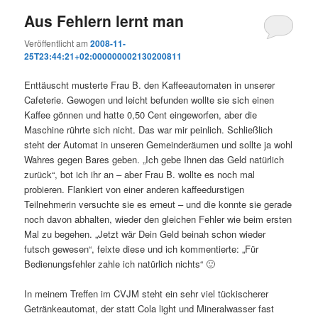
Aus Fehlern lernt man
Veröffentlicht am
2008-11-
25T23:44:21+02:000000002130200811
Enttäuscht musterte Frau B. den Kaffeeautomaten in unserer
Cafeterie. Gewogen und leicht befunden wollte sie sich einen
Kaffee gönnen und hatte 0,50 Cent eingeworfen, aber die
Maschine rührte sich nicht. Das war mir peinlich. Schließlich
steht der Automat in unseren Gemeinderäumen und sollte ja wohl
Wahres gegen Bares geben. „Ich gebe Ihnen das Geld natürlich
zurück“, bot ich ihr an – aber Frau B. wollte es noch mal
probieren. Flankiert von einer anderen kaffeedurstigen
Teilnehmerin versuchte sie es erneut – und die konnte sie gerade
noch davon abhalten, wieder den gleichen Fehler wie beim ersten
Mal zu begehen. „Jetzt wär Dein Geld beinah schon wieder
futsch gewesen“, feixte diese und ich kommentierte: „Für
Bedienungsfehler zahle ich natürlich nichts“ 🙂
In meinem Treffen im CVJM steht ein sehr viel tückischerer
Getränkeautomat, der statt Cola light und Mineralwasser fast