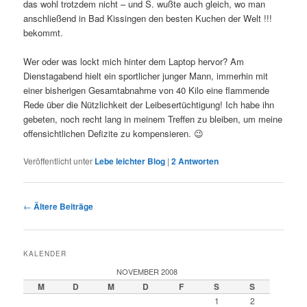
das wohl trotzdem nicht – und S. wußte auch gleich, wo man
anschließend in Bad Kissingen den besten Kuchen der Welt !!!
bekommt.
Wer oder was lockt mich hinter dem Laptop hervor? Am
Dienstagabend hielt ein sportlicher junger Mann, immerhin mit
einer bisherigen Gesamtabnahme von 40 Kilo eine flammende
Rede über die Nützlichkeit der Leibesertüchtigung! Ich habe ihn
gebeten, noch recht lang in meinem Treffen zu bleiben, um meine
offensichtlichen Defizite zu kompensieren. 😉
Veröffentlicht unter
Lebe leichter Blog
|
2
Antworten
Beitragsnavigation
←
Ältere Beiträge
KALENDER
NOVEMBER 2008
M
D
M
D
F
S
S
1
2