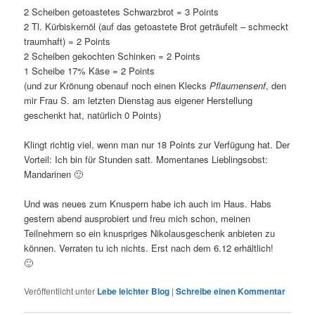
2 Scheiben getoastetes Schwarzbrot = 3 Points
2 Tl. Kürbiskernöl (auf das getoastete Brot geträufelt – schmeckt
traumhaft) = 2 Points
2 Scheiben gekochten Schinken = 2 Points
1 Scheibe 17% Käse = 2 Points
(und zur Krönung obenauf noch einen Klecks
Pflaumensenf
, den
mir Frau S. am letzten Dienstag aus eigener Herstellung
geschenkt hat, natürlich 0 Points)
Klingt richtig viel, wenn man nur 18 Points zur Verfügung hat. Der
Vorteil: Ich bin für Stunden satt. Momentanes Lieblingsobst:
Mandarinen 🙂
Und was neues zum Knuspern habe ich auch im Haus. Habs
gestern abend ausprobiert und freu mich schon, meinen
Teilnehmern so ein knuspriges Nikolausgeschenk anbieten zu
können. Verraten tu ich nichts. Erst nach dem 6.12 erhältlich!
🙂
Veröffentlicht unter
Lebe leichter Blog
|
Schreibe einen Kommentar