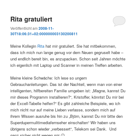
Rita gratuliert
Veröffentlicht am
2008-11-
30T18:06:31+02:000000003130200811
Meine Kollegin
Rita
hat mir gratuliert. Sie hat mitbekommen,
dass ich mich nun lange genug vor dem Neuen gegruselt habe –
und endlich bereit bin, es anzupacken. Schon seit Jahren möchte
ich eigenlich mit Laptop und Scanner in meinen Treffen arbeiten.
Meine kleine Schwäche: Ich lese so ungern
Gebrauchanleitungen. Das ist der Nachteil, wenn man von einer
intelligenten, hilfbereiten Familie umgeben ist: „Magne, kannst Du
mir dieses Programm installieren?“, Kristoffer, könntst Du mir bei
der Excell-Tabelle helfen?“ Es gibt zahlreiche Beispiele, wo ich
mich nicht nur auf meine Lieben verlasse, sondern mich auf
ihrem Wissen ausruhe bis hin zu „Björn, kannst Du mir bitte den
Superdupermulitimediafernseher einschalten“ Wir haben uns
übrigens schon wieder „verbessert“, Telekom sei Dank. Und
ganz sicher nicht wegen mir 🙁