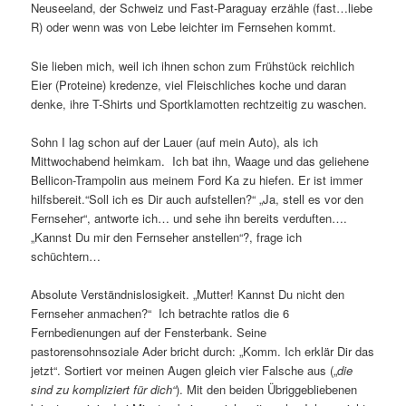
Neuseeland, der Schweiz und Fast-Paraguay erzähle (fast…liebe
R) oder wenn was von Lebe leichter im Fernsehen kommt.
Sie lieben mich, weil ich ihnen schon zum Frühstück reichlich
Eier (Proteine) kredenze, viel Fleischliches koche und daran
denke, ihre T-Shirts und Sportklamotten rechtzeitig zu waschen.
Sohn I lag schon auf der Lauer (auf mein Auto), als ich
Mittwochabend heimkam. Ich bat ihn, Waage und das geliehene
Bellicon-Trampolin aus meinem Ford Ka zu hiefen. Er ist immer
hilfsbereit.“Soll ich es Dir auch aufstellen?“ „Ja, stell es vor den
Fernseher“, antworte ich… und sehe ihn bereits verduften….
„Kannst Du mir den Fernseher anstellen“?, frage ich
schüchtern…
Absolute Verständnislosigkeit. „Mutter! Kannst Du nicht den
Fernseher anmachen?“ Ich betrachte ratlos die 6
Fernbedienungen auf der Fensterbank. Seine
pastorensohnsoziale Ader bricht durch: „Komm. Ich erklär Dir das
jetzt“. Sortiert vor meinen Augen gleich vier Falsche aus („
die
sind zu kompliziert für dich“
). Mit den beiden Übriggebliebenen