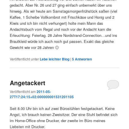
gedacht. Aber Nr. 26 und 27 ging einfach unbemerkt über uns
hinweg. Als wir heute am Samstagsmorgenfrühstück saßen (viel
Kaffee, 1 Scheibe Vollkornbrot mit Frischkäse und Honig und 2
Kiwis und ich bin nicht verhungert) holte mein Mann das
Andachtsbuch vom Regal und noch vor der Andacht kam die
Erleuchtung: Feiertag. 28 Jahre Nordstrand-Connection…und ins
Brautkleid würde ich auch noch gut passen. Exakt das gleiche
Gewicht wie vor 28 Jahren 🙂
Veröffentlicht unter
Lebe leichter Blog
|
5
Antworten
Angetackert
Veröffentlicht am
2011-05-
27T17:24:15+02:000000001531201105
Seit 8.00 Uhr bin ich auf zwei Bürostühlen festgetackert. Keine
Angst, ich brauch keinen Zweisitzer. Der eine Stuhl befindet sich
im Home-Office ohne Drucker, der zweite im Büro meines
Liebsten mit Drucker.