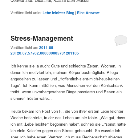
Qualität statt Quantität, Klasse statt Masse.
Veröffentlicht unter
Lebe leichter Blog
|
Eine
Antwort
Stress-Management
Veröffentlicht am
2011-05-
23T20:07:57+02:000000005731201105
Ich kenne sie ja auch: Gute und schlechte Zeiten. Wochen, in
denen ich motiviert bin, meinem Körper bestmögliche Pflege
angedeihen zu lassen und „Hoffentlich-sieht-mich-heut-keiner-
Tage“. Ich kann mitfühlen, was Menschen vor den Kühlschrank
treibt, wenn unvorhergesehene Dinge passieren und Essen ein
sicherer Tröster wäre…
Heute bekam ich Post von F., die von ihrer ersten Lebe leichter
Woche berichtete, in der das Leben um sie tobte. „Wie gut, dass
ich mit „Lebe leichter“ begonnen habe“, schrieb sie…“sonst hätte
ich viele Kalorien gegen den Stress gebraucht. So wusste ich
aber, ich habe einen „Vertrag“, ich muss Rechenschaft ablegen,