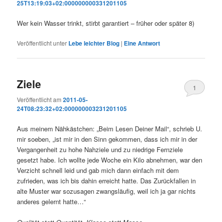
25T13:19:03+02:000000000331201105
Wer kein Wasser trinkt, stirbt garantiert – früher oder später 8)
Veröffentlicht unter
Lebe leichter Blog
|
Eine
Antwort
Ziele
1
Veröffentlicht am
2011-05-
24T08:23:32+02:000000003231201105
Aus meinem Nähkästchen: „Beim Lesen Deiner Mail“, schrieb U.
mir soeben, „ist mir in den Sinn gekommen, dass ich mir in der
Vergangenheit zu hohe Nahziele und zu niedrige Fernziele
gesetzt habe. Ich wollte jede Woche ein Kilo abnehmen, war den
Verzicht schnell leid und gab mich dann einfach mit dem
zufrieden, was ich bis dahin erreicht hatte. Das Zurückfallen in
alte Muster war sozusagen zwangsläufig, weil ich ja gar nichts
anderes gelernt hatte…“