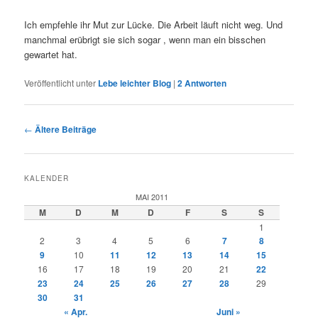
Ich empfehle ihr Mut zur Lücke. Die Arbeit läuft nicht weg. Und
manchmal erübrigt sie sich sogar , wenn man ein bisschen
gewartet hat.
Veröffentlicht unter
Lebe leichter Blog
|
2
Antworten
Beitragsnavigation
←
Ältere Beiträge
KALENDER
MAI 2011
M
D
M
D
F
S
S
1
2
3
4
5
6
7
8
9
10
11
12
13
14
15
16
17
18
19
20
21
22
23
24
25
26
27
28
29
30
31
« Apr.
Juni »