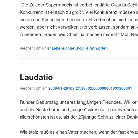
„Die Zeit der Supermodels ist vorbei“ erklärte Claudia Schif
Konkurrenz ist einfach zu groß“. Viel Konkurrenz müssen si
die an den Krisen ihres Lebens nicht zerbrochen sind, son
werden, aber nicht verwelken und verblassen, sondern an
zunehmen. Frauen wie Christina machen mir echt Mut. Ne
Veröffentlicht unter
Lebe leichter Blog
|
4
Antworten
Laudatio
Veröffentlicht am
2008-01-28T09:27:18+02:000000001831200801
Runder Geburtstag unseres langjährigen Freundes. Wir ken
und als Gäste hören und „singen“ wir viele Lobeshymnen a
allerschönsten ist es, als der 20jährige Sohn zu einer Dan
Wie stolz muß es einen Vater machen, wenn der fast erwac