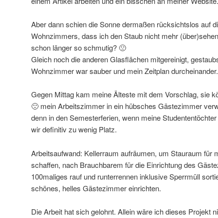
einem Artikel arbeiten und ein bisschen an meiner Website
Aber dann schien die Sonne dermaßen rücksichtslos auf di
Wohnzimmers, dass ich den Staub nicht mehr (über)sehen
schon länger so schmutig? 🙁
Gleich noch die anderen Glasflächen mitgereinigt, gestau
Wohnzimmer war sauber und mein Zeitplan durcheinander.
Gegen Mittag kam meine Älteste mit dem Vorschlag, sie k
🙁 mein Arbeitszimmer in ein hübsches Gästezimmer verwa
denn in den Semesterferien, wenn meine Studententöcht
wir definitiv zu wenig Platz.
Arbeitsaufwand: Kellerraum aufräumen, um Stauraum für 
schaffen, nach Brauchbarem für die Einrichtung des Gäs
100maliges rauf und runterrennen inklusive Sperrmüll sorti
schönes, helles Gästezimmer einrichten.
Die Arbeit hat sich gelohnt. Allein wäre ich dieses Projekt