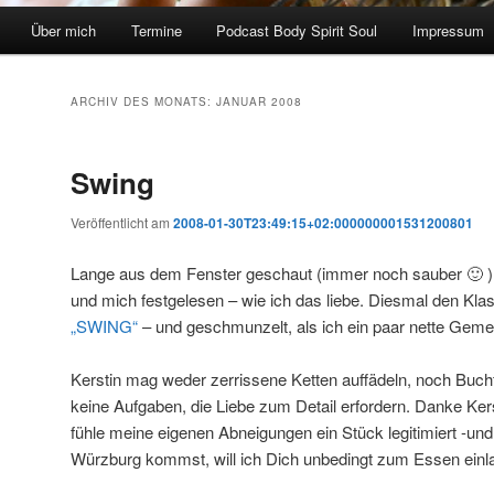
Über mich
Termine
Podcast Body Spirit Soul
Impressum
ARCHIV DES MONATS:
JANUAR 2008
Swing
Veröffentlicht am
2008-01-30T23:49:15+02:000000001531200801
Lange aus dem Fenster geschaut (immer noch sauber 🙂
und mich festgelesen – wie ich das liebe. Diesmal den Kla
„SWING“
– und geschmunzelt, als ich ein paar nette Gemei
Kerstin mag weder zerrissene Ketten auffädeln, noch Bu
keine Aufgaben, die Liebe zum Detail erfordern. Danke Ker
fühle meine eigenen Abneigungen ein Stück legitimiert -u
Würzburg kommst, will ich Dich unbedingt zum Essen einl