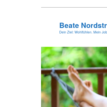
Zum
Zum
primären
sekundären
Inhalt
Inhalt
Beate Nordstr
springen
springen
Dein Ziel: Wohlfühlen. Mein Job