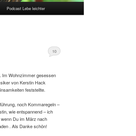
Podcast Lebe leichter
10
 ). Im Wohnzimmer gesessen
ssiker von Kerstin Hack
nsamkeiten feststellte.
chführung, noch Kommaregeln –
stin, wie entspannend – ich
nd wenn Du im März nach
aden . Als Danke schön!