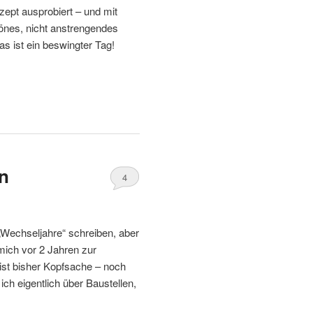
ept ausprobiert – und mit
önes, nicht anstrengendes
as ist ein beswingter Tag!
en
4
a „Wechseljahre“ schreiben, aber
mich vor 2 Jahren zur
ist bisher Kopfsache – noch
ch eigentlich über Baustellen,