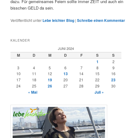
dazu. Für gemeinsames Feiern sollte immer ZEIT und auch ein
bisschen GELD da sein.
Veröffentlicht unter
Lebe leichter Blog
|
Schreibe einen Kommentar
KALENDER
JUNI 2024
M
D
M
D
F
S
S
1
2
3
4
5
6
7
8
9
10
11
12
13
14
15
16
17
18
19
20
21
22
23
24
25
26
27
28
29
30
« Mai
Juli »