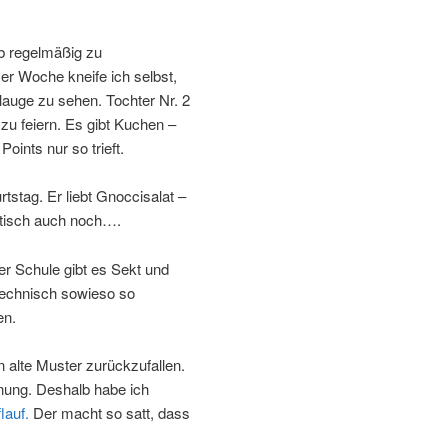
lb regelmäßig zu
er Woche kneife ich selbst,
alauge zu sehen. Tochter Nr. 2
u feiern. Es gibt Kuchen –
oints nur so trieft.
rtstag. Er liebt Gnoccisalat –
htisch auch noch….
er Schule gibt es Sekt und
stechnisch sowieso so
en.
n alte Muster zurückzufallen.
nung. Deshalb habe ich
lauf.
Der macht so satt, dass