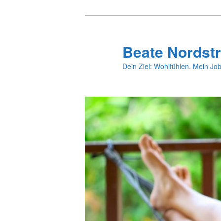
Zum
Zum
primären
sekundären
Inhalt
Inhalt
Beate Nordstr
springen
springen
Dein Ziel: Wohlfühlen. Mein Job