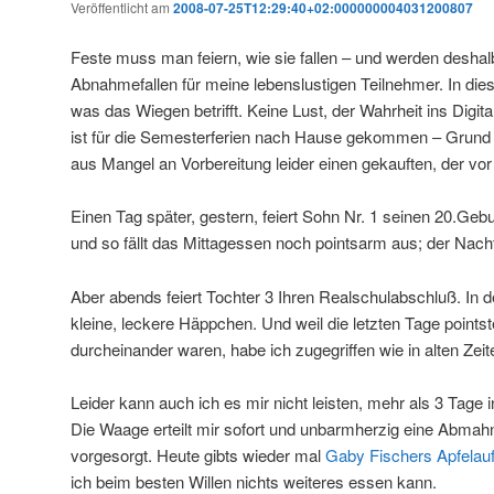
Veröffentlicht am
2008-07-25T12:29:40+02:000000004031200807
Feste muss man feiern, wie sie fallen – und werden desha
Abnahmefallen für meine lebenslustigen Teilnehmer. In dies
was das Wiegen betrifft. Keine Lust, der Wahrheit ins Digit
ist für die Semesterferien nach Hause gekommen – Grund z
aus Mangel an Vorbereitung leider einen gekauften, der vor P
Einen Tag später, gestern, feiert Sohn Nr. 1 seinen 20.Gebu
und so fällt das Mittagessen noch pointsarm aus; der Nac
Aber abends feiert Tochter 3 Ihren Realschulabschluß. In d
kleine, leckere Häppchen. Und weil die letzten Tage point
durcheinander waren, habe ich zugegriffen wie in alten Zeit
Leider kann auch ich es mir nicht leisten, mehr als 3 Tage i
Die Waage erteilt mir sofort und unbarmherzig eine Abmah
vorgesorgt. Heute gibts wieder mal
Gaby Fischers Apfelauf
ich beim besten Willen nichts weiteres essen kann.