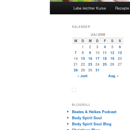
Hauptmenü
Lebe leichter Kurse
Rezepte
KALENDER
JULI 2008
M
D
M
D
F
S
S
1
2
3
4
5
6
7
8
9
10
11
12
13
14
15
16
17
18
19
20
21
22
23
24
25
26
27
28
29
30
31
« Juni
Aug. »
BLOGROLL
Beates & Heikes Podcast
Body Spirit Soul
Body Spirit Soul Blog
Christines Blog