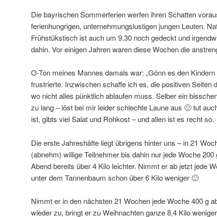
Die bayrischen Sommerferien werfen ihren Schatten voraus
ferienhungrigen, unternehmungslustigen jungen Leuten. Nat
Frühstükstisch ist auch um 9.30 noch gedeckt und irgendwi
dahin. Vor einigen Jahren waren diese Wochen die anstren
O-Ton meines Mannes damals war: „Gönn es den Kindern 
frustrierte. Inzwischen schaffe ich es, die positiven Seiten
wo nicht alles pünktlich ablaufen muss. Selber ein bisschen
zu lang – löst bei mir leider schlechte Laune aus 🙁 tut auc
ist, gibts viel Salat und Rohkost – und allen ist es recht so.
Die erste Jahreshäfte liegt übrigens hinter uns – in 21 Wo
(abnehm) willige Teilnehmer bis dahin nur jede Woche 200 g
Abend bereits über 4 Kilo leichter. Nimmt er ab jetzt jede 
unter dem Tannenbaum schon über 6 Kilo weniger 🙂
Nimmt er in den nächsten 21 Wochen jede Woche 400 g ab
wieder zu, bringt er zu Weihnachten ganze 8,4 Kilo wenige