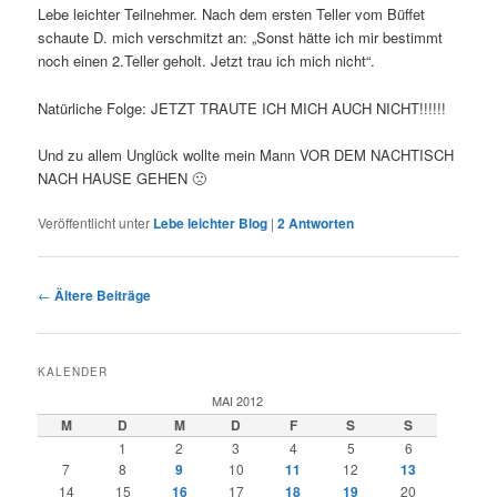
Lebe leichter Teilnehmer. Nach dem ersten Teller vom Büffet
schaute D. mich verschmitzt an: „Sonst hätte ich mir bestimmt
noch einen 2.Teller geholt. Jetzt trau ich mich nicht“.
Natürliche Folge: JETZT TRAUTE ICH MICH AUCH NICHT!!!!!!
Und zu allem Unglück wollte mein Mann VOR DEM NACHTISCH
NACH HAUSE GEHEN 🙁
Veröffentlicht unter
Lebe leichter Blog
|
2
Antworten
Beitragsnavigation
←
Ältere Beiträge
KALENDER
MAI 2012
M
D
M
D
F
S
S
1
2
3
4
5
6
7
8
9
10
11
12
13
14
15
16
17
18
19
20