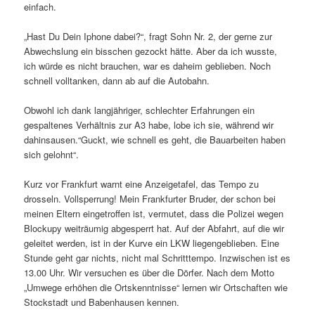
einfach.
„Hast Du Dein Iphone dabei?“, fragt Sohn Nr. 2, der gerne zur
Abwechslung ein bisschen gezockt hätte. Aber da ich wusste,
ich würde es nicht brauchen, war es daheim geblieben. Noch
schnell volltanken, dann ab auf die Autobahn.
Obwohl ich dank langjähriger, schlechter Erfahrungen ein
gespaltenes Verhältnis zur A3 habe, lobe ich sie, während wir
dahinsausen.“Guckt, wie schnell es geht, die Bauarbeiten haben
sich gelohnt“.
Kurz vor Frankfurt warnt eine Anzeigetafel, das Tempo zu
drosseln. Vollsperrung! Mein Frankfurter Bruder, der schon bei
meinen Eltern eingetroffen ist, vermutet, dass die Polizei wegen
Blockupy weiträumig abgesperrt hat. Auf der Abfahrt, auf die wir
geleitet werden, ist in der Kurve ein LKW liegengeblieben. Eine
Stunde geht gar nichts, nicht mal Schritttempo. Inzwischen ist es
13.00 Uhr. Wir versuchen es über die Dörfer. Nach dem Motto
„Umwege erhöhen die Ortskenntnisse“ lernen wir Ortschaften wie
Stockstadt und Babenhausen kennen.