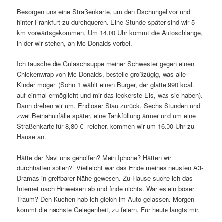
Besorgen uns eine Straßenkarte, um den Dschungel vor und
hinter Frankfurt zu durchqueren. Eine Stunde später sind wir 5
km vorwärtsgekommen. Um 14.00 Uhr kommt die Autoschlange,
in der wir stehen, an Mc Donalds vorbei.
Ich tausche die Gulaschsuppe meiner Schwester gegen einen
Chickenwrap von Mc Donalds, bestelle großzügig, was alle
Kinder mögen (Sohn 1 wählt einen Burger, der glatte 990 kcal.
auf einmal ermöglicht und mir das leckerste Eis, was sie haben).
Dann drehen wir um. Endloser Stau zurück. Sechs Stunden und
zwei Beinahunfälle später, eine Tankfüllung ärmer und um eine
Straßenkarte für 8,80 € reicher, kommen wir um 16.00 Uhr zu
Hause an.
Hätte der Navi uns geholfen? Mein Iphone? Hätten wir
durchhalten sollen? Vielleicht war das Ende meines neusten A3-
Dramas in greifbarer Nähe gewesen. Zu Hause suche ich das
Internet nach Hinweisen ab und finde nichts. War es ein böser
Traum? Den Kuchen hab ich gleich im Auto gelassen. Morgen
kommt die nächste Gelegenheit, zu feiern. Für heute langts mir.