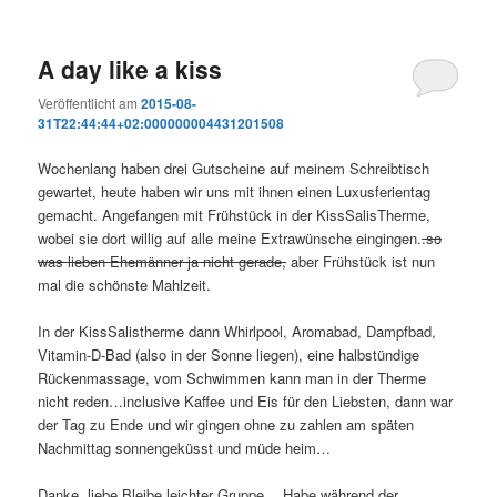
A day like a kiss
Veröffentlicht am
2015-08-
31T22:44:44+02:000000004431201508
Wochenlang haben drei Gutscheine auf meinem Schreibtisch
gewartet, heute haben wir uns mit ihnen einen Luxusferientag
gemacht. Angefangen mit Frühstück in der KissSalisTherme,
wobei sie dort willig auf alle meine Extrawünsche eingingen.
.so
was lieben Ehemänner ja nicht gerade,
aber Frühstück ist nun
mal die schönste Mahlzeit.
In der KissSalistherme dann Whirlpool, Aromabad, Dampfbad,
Vitamin-D-Bad (also in der Sonne liegen), eine halbstündige
Rückenmassage, vom Schwimmen kann man in der Therme
nicht reden…inclusive Kaffee und Eis für den Liebsten, dann war
der Tag zu Ende und wir gingen ohne zu zahlen am späten
Nachmittag sonnengeküsst und müde heim…
Danke, liebe Bleibe leichter Gruppe… Habe während der