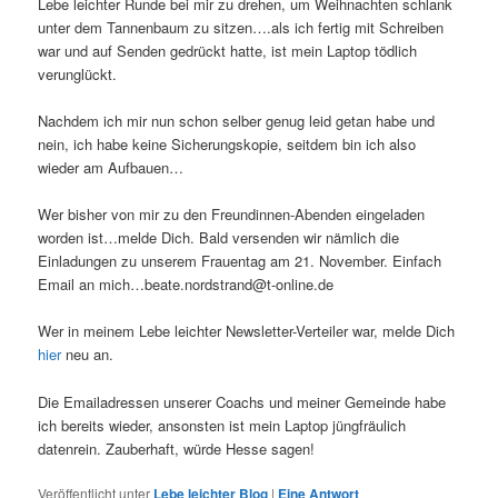
Lebe leichter Runde bei mir zu drehen, um Weihnachten schlank
unter dem Tannenbaum zu sitzen….als ich fertig mit Schreiben
war und auf Senden gedrückt hatte, ist mein Laptop tödlich
verunglückt.
Nachdem ich mir nun schon selber genug leid getan habe und
nein, ich habe keine Sicherungskopie, seitdem bin ich also
wieder am Aufbauen…
Wer bisher von mir zu den Freundinnen-Abenden eingeladen
worden ist…melde Dich. Bald versenden wir nämlich die
Einladungen zu unserem Frauentag am 21. November. Einfach
Email an mich…beate.nordstrand@t-online.de
Wer in meinem Lebe leichter Newsletter-Verteiler war, melde Dich
hier
neu an.
Die Emailadressen unserer Coachs und meiner Gemeinde habe
ich bereits wieder, ansonsten ist mein Laptop jüngfräulich
datenrein. Zauberhaft, würde Hesse sagen!
Veröffentlicht unter
Lebe leichter Blog
|
Eine
Antwort