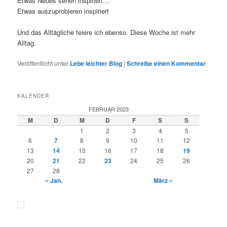
Etwas Neues sehen inspiriert…
Etwas auszuprobieren inspiriert
Und das Alltägliche feiere ich ebenso. Diese Woche ist mehr
Alltag.
Veröffentlicht unter
Lebe leichter Blog
|
Schreibe einen Kommentar
KALENDER
FEBRUAR 2023
M
D
M
D
F
S
S
1
2
3
4
5
6
7
8
9
10
11
12
13
14
15
16
17
18
19
20
21
22
23
24
25
26
27
28
« Jan.
März »