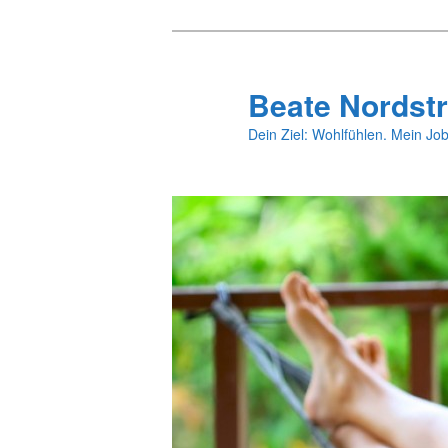
Zum
Zum
primären
sekundären
Inhalt
Inhalt
Beate Nordstr
springen
springen
Dein Ziel: Wohlfühlen. Mein Job