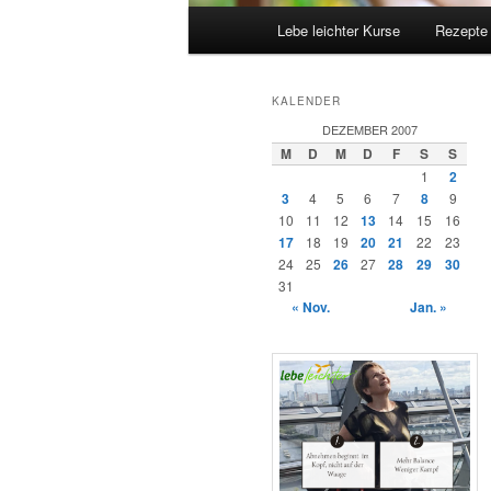
Hauptmenü
Lebe leichter Kurse
Rezepte
KALENDER
DEZEMBER 2007
M
D
M
D
F
S
S
1
2
3
4
5
6
7
8
9
10
11
12
13
14
15
16
17
18
19
20
21
22
23
24
25
26
27
28
29
30
31
« Nov.
Jan. »