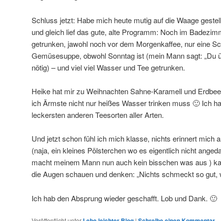
Schluss jetzt: Habe mich heute mutig auf die Waage geste
und gleich lief das gute, alte Programm: Noch im Badezim
getrunken, jawohl noch vor dem Morgenkaffee, nur eine Sch
Gemüsesuppe, obwohl Sonntag ist (mein Mann sagt: „Du übe
nötig) – und viel viel Wasser und Tee getrunken.
Heike hat mir zu Weihnachten Sahne-Karamell und Erdbee
ich Ärmste nicht nur heißes Wasser trinken muss 🙂 Ich h
leckersten anderen Teesorten aller Arten.
Und jetzt schon fühl ich mich klasse, nichts erinnert mich 
(naja, ein kleines Pölsterchen wo es eigentlich nicht angeda
macht meinem Mann nun auch kein bisschen was aus ) ka
die Augen schauen und denken: „Nichts schmeckt so gut, wi
Ich hab den Absprung wieder geschafft. Lob und Dank. 🙂
Veröffentlicht unter
Lebe leichter Blog
|
Schreibe einen Kommentar