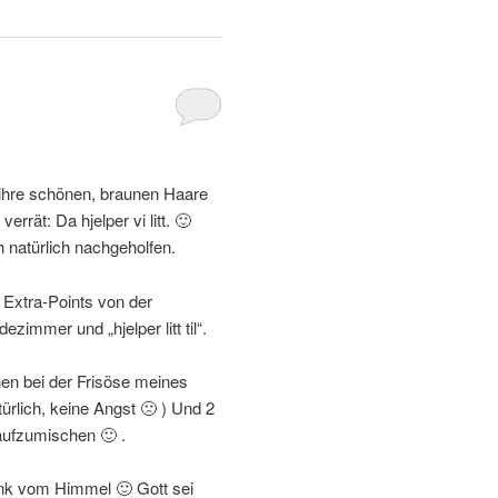
 ihre schönen, braunen Haare
rrät: Da hjelper vi litt. 🙂
 natürlich nachgeholfen.
 Extra-Points von der
immer und „hjelper litt til“.
hen bei der Frisöse meines
ürlich, keine Angst 🙁 ) Und 2
 aufzumischen 🙂 .
nk vom Himmel 🙂 Gott sei