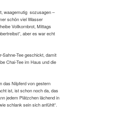
llt, waagemutig sozusagen –
mer schön viel Wasser
eibe Vollkornbrot, Mittags
rtreibst“, aber es war echt
r-Sahne-Tee geschickt, damit
abe Chai-Tee im Haus und die
an das Nilpferd von gestern
cht ist, ist schon noch da, das
nn jedem Plätzchen lächend in
e schlank sein sich anfühlt“.