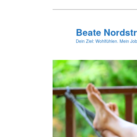
Zum
Zum
primären
sekundären
Inhalt
Inhalt
Beate Nordstr
springen
springen
Dein Ziel: Wohlfühlen. Mein Job