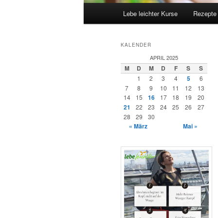
Hauptmenü
Lebe leichter Kurse
Rezepte
KALENDER
APRIL 2025
M
D
M
D
F
S
S
1
2
3
4
5
6
7
8
9
10
11
12
13
14
15
16
17
18
19
20
21
22
23
24
25
26
27
28
29
30
« März
Mai »