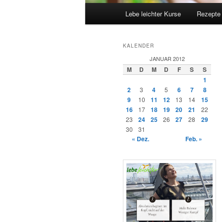
Hauptmenü
Lebe leichter Kurse
Rezepte
KALENDER
JANUAR 2012
M
D
M
D
F
S
S
1
2
3
4
5
6
7
8
9
10
11
12
13
14
15
16
17
18
19
20
21
22
23
24
25
26
27
28
29
30
31
« Dez.
Feb. »