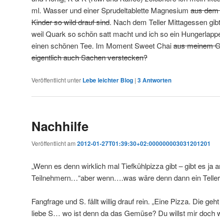
ml. Wasser und einer Sprudeltablette Magnesium
aus dem 
Kinder so wild drauf sind
. Nach dem Teller Mittagessen gi
weil Quark so schön satt macht und ich so ein Hungerlap
einen schönen Tee. Im Moment Sweet Chai
aus meinem G
eigentlich auch Sachen verstecken?
Veröffentlicht unter
Lebe leichter Blog
|
3
Antworten
Nachhilfe
Veröffentlicht am
2012-01-27T01:39:30+02:000000003031201201
„Wenn es denn wirklich mal Tiefkühlpizza gibt – gibt es ja 
Teilnehmern…“aber wenn….was wäre denn dann ein Teller
Fangfrage und S. fällt willig drauf rein. „Eine Pizza. Die geh
liebe S… wo ist denn da das Gemüse? Du willst mir doch 