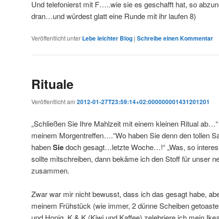
Und telefonierst mit F…..wie sie es geschafft hat, so a
dran…und würdest glatt eine Runde mit ihr laufen 8)
Veröffentlicht unter
Lebe leichter Blog
|
Schreibe einen Kommentar
Rituale
Veröffentlicht am
2012-01-27T23:59:14+02:000000001431201201
„Schließen Sie Ihre Mahlzeit mit einem kleinen Ritual ab…“ 
meinem Morgentreffen….“Wo haben Sie denn den tollen Sat
haben
Sie
doch gesagt…letzte Woche…!“ „Was, so interes
sollte mitschreiben, dann bekäme ich den Stoff für unser 
zusammen.
Zwar war mir nicht bewusst, dass ich das gesagt habe, abe
meinem Frühstück (wie immer, 2 dünne Scheiben getoastet
und Honig, K & K (Kiwi und Kaffee) zelebriere ich mein Ik