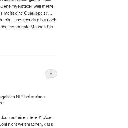
Geheimversteck, weil meine
bts meist eine Quarkspeise…
pen bin…und abends gibts noch
eheimversteck. Müssen Sie
2
angeblich NIE bei meinen
?“
t doch auf einen Teller!“ „Aber
wohl nicht weismachen, dass