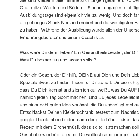
Chemnitz), Westen und Süden… 6 neue, engagierte, pfiffig
Ausbildungstage sind eigentlich viel zu wenig. Und doch fa
ein gehöriges Stück Neuland erobert und die wichtigsten B
zu haben. Während der Ausbildung wurde allen der Unter
Ernährungsberater und einem Coach klar.
Was wäre Dir denn lieber? Ein Gesundheitsberater, der Dir mi
Was Du besser tun und lassen sollst?
Oder ein Coach, der Dir hilft, DEINE auf Dich und Dein Lie
Spezialantwort zu finden. Indem er Dir zuhört. Dir die richti
dass Du Dich kennst und ziemlich gut weißt, was Du A
nämlich jeden Tag Sport machen
. Und Du jedes Lebe leich
und einer echt guten Idee verlässt, die Du unbedingt mal a
Entschlackst Deinen Kleiderschrank, testest zum Nachtis
googlest heute abend sofort nach dem Lied über Luise, das
Rezept mit dem Birchermüsli, dass so toll satt machen soll
Geschäfte wieder offen sind. Du wolltest schon immer mal