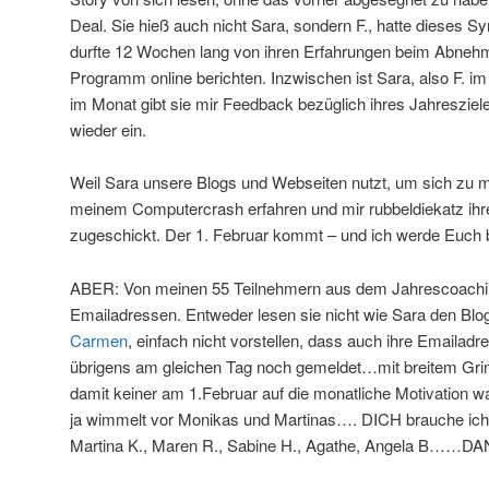
Deal. Sie hieß auch nicht Sara, sondern F., hatte dieses S
durfte 12 Wochen lang von ihren Erfahrungen beim Abnehm
Programm online berichten. Inzwischen ist Sara, also F. i
im Monat gibt sie mir Feedback bezüglich ihres Jahreszieles
wieder ein.
Weil Sara unsere Blogs und Webseiten nutzt, um sich zu mo
meinem Computercrash erfahren und mir rubbeldiekatz ihr
zugeschickt. Der 1. Februar kommt – und ich werde Euch b
ABER: Von meinen 55 Teilnehmern aus dem Jahrescoachin
Emailadressen. Entweder lesen sie nicht wie Sara den Blo
Carmen
, einfach nicht vorstellen, dass auch ihre Emailadre
übrigens am gleichen Tag noch gemeldet…mit breitem Gri
damit keiner am 1.Februar auf die monatliche Motivatio
ja wimmelt vor Monikas und Martinas…. DICH brauche ich. B
Martina K., Maren R., Sabine H., Agathe, Angela B……DA