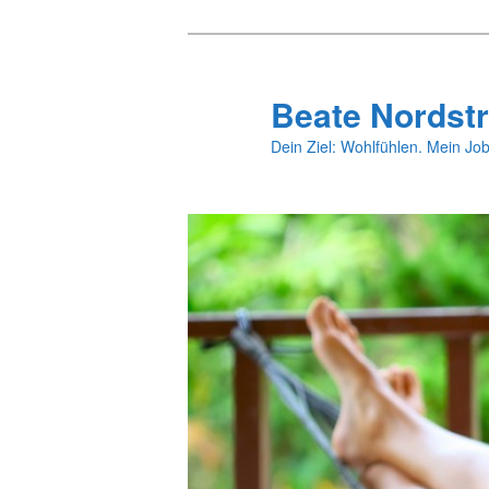
Zum
Zum
primären
sekundären
Inhalt
Inhalt
Beate Nordstr
springen
springen
Dein Ziel: Wohlfühlen. Mein Job