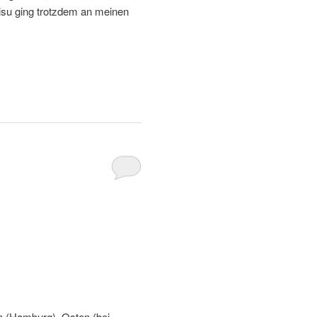
misu ging trotzdem an meinen
en (Hamburg), Osten (bei