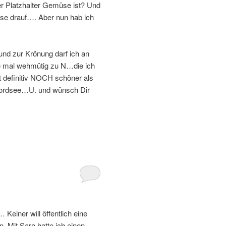
r Platzhalter Gemüse ist? Und
se drauf…. Aber nun hab ich
und zur Krönung darf ich an
 mal wehmütig zu N…die ich
t definitiv NOCH schöner als
 Nordsee…U. und wünsch Dir
Keiner will öffentlich eine
. Mit Sara hatte ich einen