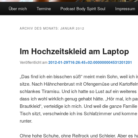
Über mich
Termine
Podcast Body Spirit Soul
Impressum
ARCHIV DES MONATS:
JANUAR 2012
Im Hochzeitskleid am Laptop
Veröffentlicht am
2012-01-29T16:26:45+02:000000004531201201
„Das find ich ein bisschen süß“ meint mein Sohn, weil ic
sitze. Nach Hähnchenbrust mit Ofengemüse und Kartoffel
schlankes Tiramisu. Und ich hatte so Lust auf ein weiteres
dass ich wohl wirklich genug gehabt hätte. „Hör mal, ich 
Brautkleid“, verteidige ich mich. Und weil die ganze Famili
Tisch sitzt, verschwinde ich ins Schlafzimmer und komme 
runter.
Ohne hohe Schuhe, ohne Reifrock und Schleier. Aber es hat