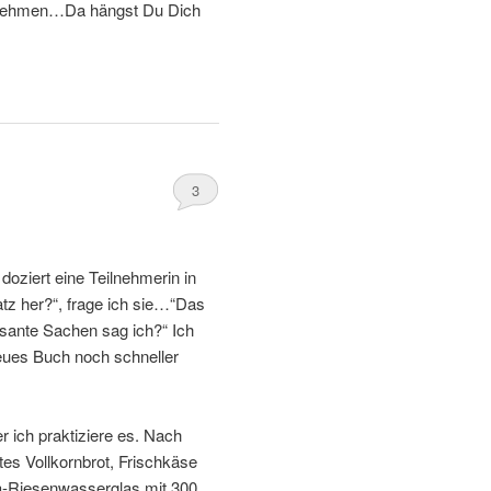
bzunehmen…Da hängst Du Dich
3
doziert eine Teilnehmerin in
z her?“, frage ich sie…“Das
sante Sachen sag ich?“ Ich
neues Buch noch schneller
r ich praktiziere es. Nach
es Vollkornbrot, Frischkäse
ea-Riesenwasserglas mit 300