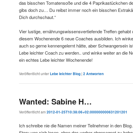
das bisschen Tomatensoße und die 4 Paprikastückchen de
gibs doch zu… Du reibst immer noch ein bisschen Extrakä
Dich durchschaut.“
Vier lustige, ernährungswissensvertiefende Treffen gehabt 
diesem Wochenende 6 neue Coaches ausbilden. Ich winke
auch so gerne kennengelernt hätte, aber Schwangersein is
Lebe leichter Coach zu werden.. und winke weiter an die
ein echtes Lebe leichter Wochenende!
Veröffentlicht unter
Lebe leichter Blog
|
2
Antworten
Wanted: Sabine H…
Veröffentlicht am
2012-01-25T10:38:06+02:000000000631201201
Ich schreibe nie die Namen meiner Teilnehmer in den Blog… 
Story von sich lesen, ohne das vorher abgesegnet zu haben