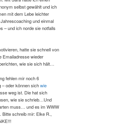
ynonym selbst gewählt und ich
en mit dem Lebe leichter
m Jahrescoaching und einmal
 – und ich norde sie notfalls
tivieren, hatte sie schnell von
e Emailadresse wieder
erichten, wie sie sich hält…
g fehlen mir noch 6
g – oder können sich
wie
sse weg ist. Die hat sich
nsen, wie sie schrieb…Und
n warten muss… und es im WWW
itte schreib mir: Elke R.,
NKE!!!