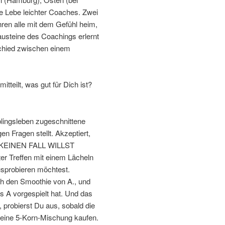
e Lebe leichter Coaches. Zwei
hren alle mit dem Gefühl heim,
austeine des Coachings erlernt
schied zwischen einem
tteilt, was gut für Dich ist?
blingsleben zugeschnittene
gen Fragen stellt. Akzeptiert,
UF KEINEN FALL WILLST
ter Treffen mit einem Lächeln
usprobieren möchtest.
ch den Smoothie von A., und
s A vorgespielt hat. Und das
, probierst Du aus, sobald die
 eine 5-Korn-Mischung kaufen.