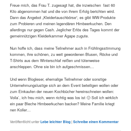
Freue mich, das Frau T. zugesagt hat, die inzwischen fast 60
Kilo abgenommen hat und die von ihrem Erfolg berichten wird.
Dann das Angebot „Kleidertauschbörse“, es gibt WW-Produkte
zum Probieren und meinen legendären Himbeerkuchen. Den
allerdings nur gegen Cash. Jeglicher Erlös des Tages kommt der
gemeinnützigen Kleiderkammer Agape zugute.
Nun hoffe ich, dass meine Teilnehmer auch in Frühlingsstimmung
kommen, ihre schönen, zu weit gewordenen Blusen, Röcke und
T-Shirts aus dem Winterschlaf reißen und tütenweise
anschleppen. Ohne sie bin ich aufgeschmissen…
Und wenn Blogleser, ehemalige Teilnehmer oder sonstige
Unternehmungslustige sich an dem Event beteiligen wollen oder
zum Einkaufen der neuen Kochbücher hereinschneien wollen:
Voila`, ich freu mich, wenn richtig was los ist 🙂 Soll ich wirklich
ein paar Bleche Himbeerkuchen backen? Meine Familie kriegt
nen Koller…
Veröffentlicht unter
Lebe leichter Blog
|
Schreibe einen Kommentar