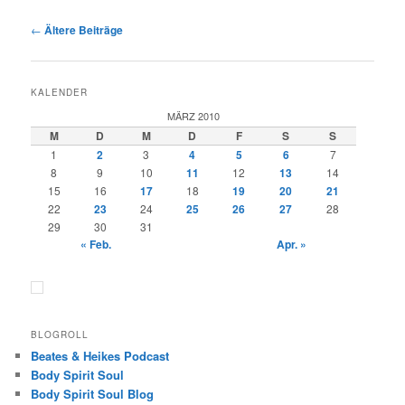
Beitragsnavigation
←
Ältere Beiträge
KALENDER
MÄRZ 2010
M
D
M
D
F
S
S
1
2
3
4
5
6
7
8
9
10
11
12
13
14
15
16
17
18
19
20
21
22
23
24
25
26
27
28
29
30
31
« Feb.
Apr. »
BLOGROLL
Beates & Heikes Podcast
Body Spirit Soul
Body Spirit Soul Blog