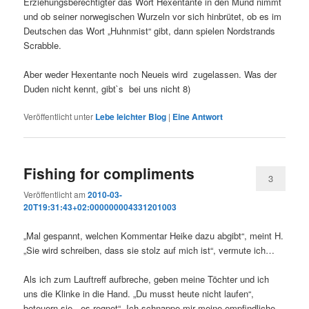
Erziehungsberechtigter das Wort Hexentante in den Mund nimmt
und ob seiner norwegischen Wurzeln vor sich hinbrütet, ob es im
Deutschen das Wort „Huhnmist“ gibt, dann spielen Nordstrands
Scrabble.
Aber weder Hexentante noch Neueis wird zugelassen. Was der
Duden nicht kennt, gibt`s bei uns nicht 8)
Veröffentlicht unter
Lebe leichter Blog
|
Eine
Antwort
Fishing for compliments
3
Veröffentlicht am
2010-03-
20T19:31:43+02:000000004331201003
„Mal gespannt, welchen Kommentar Heike dazu abgibt“, meint H.
„Sie wird schreiben, dass sie stolz auf mich ist“, vermute ich…
Als ich zum Lauftreff aufbreche, geben meine Töchter und ich
uns die Klinke in die Hand. „Du musst heute nicht laufen“,
beteuern sie, „es regnet“. Ich schnappe mir meine empfindliche