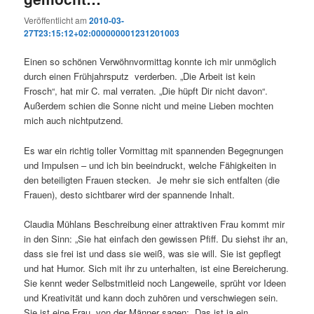
Veröffentlicht am
2010-03-
27T23:15:12+02:000000001231201003
Einen so schönen Verwöhnvormittag konnte ich mir unmöglich
durch einen Frühjahrsputz verderben. „Die Arbeit ist kein
Frosch“, hat mir C. mal verraten. „Die hüpft Dir nicht davon“.
Außerdem schien die Sonne nicht und meine Lieben mochten
mich auch nichtputzend.
Es war ein richtig toller Vormittag mit spannenden Begegnungen
und Impulsen – und ich bin beeindruckt, welche Fähigkeiten in
den beteiligten Frauen stecken. Je mehr sie sich entfalten (die
Frauen), desto sichtbarer wird der spannende Inhalt.
Claudia Mühlans Beschreibung einer attraktiven Frau kommt mir
in den Sinn: „Sie hat einfach den gewissen Pfiff. Du siehst ihr an,
dass sie frei ist und dass sie weiß, was sie will. Sie ist gepflegt
und hat Humor. Sich mit ihr zu unterhalten, ist eine Bereicherung.
Sie kennt weder Selbstmitleid noch Langeweile, sprüht vor Ideen
und Kreativität und kann doch zuhören und verschwiegen sein.
Sie ist eine Frau, von der Männer sagen: „Das ist ja ein