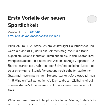
Erste Vorteile der neuen
Sportlichkeit
Veröffentlicht am
2010-01-
30T19:32:52+02:000000005231201001
Pünklich um 06.20 stehe ich am Würzburger Hauptbahnhof und
warte auf den (ICE) der nicht kommen mag. Weiß die Bahn
eigentlich, welche mentalen Turbulenzen sie in den Köpfen ihrer
Fahrgäste auslöst, die sämtliche Anschlusszüge verpassen? „S-
Bahnen warten nie“, nahm mit der Schaffner jegliche Illusion, es
trotz einer viertel Stunde Verspätung noch schaffen zu können.
Statt mich noch mal in mein Konzept zu vertiefen, wäge ich nun
im 5-Minuten-Takt ab, ob ich die Dame, die am Zielbahnhof auf
mich warten würde, vorwarnen sollte oder nicht. Ich setze auf
Risiko
.
Wir erreichten Frankfurt Hauptbahnhof in der Minute, in der die S-
Bahn, die laut Vorhersage ja niemals wartet, den Bahnhof