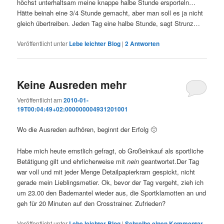
höchst unterhaltsam meine knappe halbe Stunde ersporteln…
Hätte beinah eine 3/4 Stunde gemacht, aber man soll es ja nicht
gleich übertreiben. Jeden Tag eine halbe Stunde, sagt Strunz…
Veröffentlicht unter
Lebe leichter Blog
|
2
Antworten
Keine Ausreden mehr
Veröffentlicht am
2010-01-
19T00:04:49+02:000000004931201001
Wo die Ausreden aufhören, beginnt der Erfolg 🙂
Habe mich heute ernstlich gefragt, ob Großeinkauf als sportliche
Betätigung gilt und ehrlicherweise mit
nein
geantwortet.Der Tag
war voll und mit jeder Menge Detailpapierkram gespickt, nicht
gerade mein Lieblingsmetier. Ok, bevor der Tag vergeht, zieh ich
um 23.00 den Bademantel wieder aus, die Sportklamotten an und
geh für 20 Minuten auf den Crosstrainer. Zufrieden?
Veröffentlicht unter
Lebe leichter Blog
|
Schreibe einen Kommentar