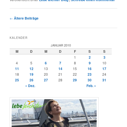
Beitragsnavigation
←
Ältere Beiträge
KALENDER
JANUAR 2010
M
D
M
D
F
S
S
1
2
3
4
5
6
7
8
9
10
11
12
13
14
15
16
17
18
19
20
21
22
23
24
25
26
27
28
29
30
31
« Dez.
Feb. »