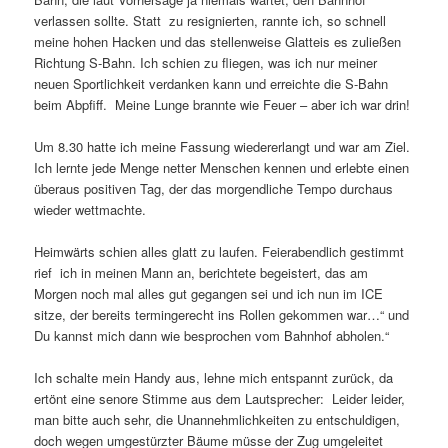
verlassen sollte. Statt zu resignierten, rannte ich, so schnell
meine hohen Hacken und das stellenweise Glatteis es zuließen
Richtung S-Bahn. Ich schien zu fliegen, was ich nur meiner
neuen Sportlichkeit verdanken kann und erreichte die S-Bahn
beim Abpfiff. Meine Lunge brannte wie Feuer – aber ich war drin!
Um 8.30 hatte ich meine Fassung wiedererlangt und war am Ziel.
Ich lernte jede Menge netter Menschen kennen und erlebte einen
überaus positiven Tag, der das morgendliche Tempo durchaus
wieder wettmachte.
Heimwärts schien alles glatt zu laufen. Feierabendlich gestimmt
rief ich in meinen Mann an, berichtete begeistert, das am
Morgen noch mal alles gut gegangen sei und ich nun im ICE
sitze, der bereits termingerecht ins Rollen gekommen war…“ und
Du kannst mich dann wie besprochen vom Bahnhof abholen.“
Ich schalte mein Handy aus, lehne mich entspannt zurück, da
ertönt eine senore Stimme aus dem Lautsprecher: Leider leider,
man bitte auch sehr, die Unannehmlichkeiten zu entschuldigen,
doch wegen umgestürzter Bäume müsse der Zug umgeleitet