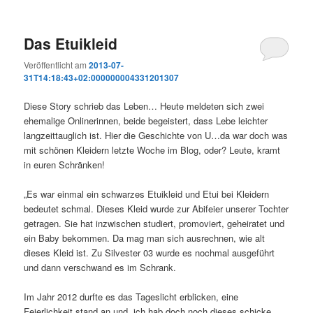
Das Etuikleid
Veröffentlicht am
2013-07-
31T14:18:43+02:000000004331201307
Diese Story schrieb das Leben… Heute meldeten sich zwei
ehemalige Onlinerinnen, beide begeistert, dass Lebe leichter
langzeittauglich ist. Hier die Geschichte von U…da war doch was
mit schönen Kleidern letzte Woche im Blog, oder? Leute, kramt
in euren Schränken!
„Es war einmal ein schwarzes Etuikleid und Etui bei Kleidern
bedeutet schmal. Dieses Kleid wurde zur Abifeier unserer Tochter
getragen. Sie hat inzwischen studiert, promoviert, geheiratet und
ein Baby bekommen. Da mag man sich ausrechnen, wie alt
dieses Kleid ist. Zu Silvester 03 wurde es nochmal ausgeführt
und dann verschwand es im Schrank.
Im Jahr 2012 durfte es das Tageslicht erblicken, eine
Feierlichkeit stand an und „ich hab doch noch dieses schicke