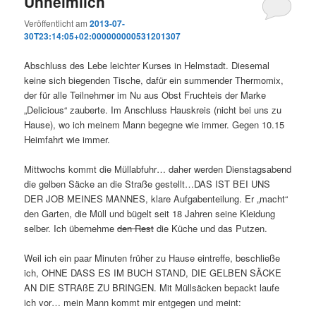
Unheimlich
Veröffentlicht am
2013-07-
30T23:14:05+02:000000000531201307
Abschluss des Lebe leichter Kurses in Helmstadt. Diesemal
keine sich biegenden Tische, dafür ein summender Thermomix,
der für alle Teilnehmer im Nu aus Obst Fruchteis der Marke
„Delicious“ zauberte. Im Anschluss Hauskreis (nicht bei uns zu
Hause), wo ich meinem Mann begegne wie immer. Gegen 10.15
Heimfahrt wie immer.
Mittwochs kommt die Müllabfuhr… daher werden Dienstagsabend
die gelben Säcke an die Straße gestellt…DAS IST BEI UNS
DER JOB MEINES MANNES, klare Aufgabenteilung. Er „macht“
den Garten, die Müll und bügelt seit 18 Jahren seine Kleidung
selber. Ich übernehme
den Rest
die Küche und das Putzen.
Weil ich ein paar Minuten früher zu Hause eintreffe, beschließe
ich, OHNE DASS ES IM BUCH STAND, DIE GELBEN SÄCKE
AN DIE STRAßE ZU BRINGEN. Mit Müllsäcken bepackt laufe
ich vor… mein Mann kommt mir entgegen und meint: