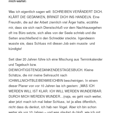
mich wartet.
Was ich eigentlich sagen will: SCHREIBEN VERÄNDERT DICH.
KLÄRT DIE GEDANKEN, BRINGT DICH INS HANDELN. Eine
Freundin, die auf der Arbeit ziemlich viel Ärger hatte, erzählte
mir, dass sie sich nach Dienstschluß vor dem Nachhausegehen
oft ins Büro setzte, sich alles von der Seele schrieb und die
Seiten anschließend in den Schredder steckte. Irgendwann
wusste sie, dass Schluss mit diesen Job sein musste und
kündigte!
Seit über 20 Jahren führe ich eine Mischung aus Terminkalender
und Tagebuch bzw.
DIEWICHTIGSTENGEDANKENDESTAGESBUCH. Kleine
Schätze, die mir meine Sehnsucht nach
ICHWILLNICHTBLEIBENWIEICHBIN bescheinigen. In einem
dieser Planer von vor 10 Jahren las ich gestern: „WAS ICH
WERDEN WILL IST KLAR. ICH WILL WERDEN WUNDERBAR.
DURCH MICH WERDEN WUNDER…(naja, es geht noch weiter,
aber jetzt mach ich mal lieber Schluss, ist ja alles öffentlich,
nicht dass du denkst, ich hab nen Vogel. Aber ich bin schon
weiter als vor 10 Jahren – und was glaubst du bloß, wie ich mit