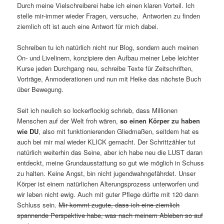
Durch meine Vielschreiberei habe ich einen klaren Vorteil. Ich
stelle mir
immer wieder Fragen, versuche, Antworten zu finden
ziemlich oft ist auch eine Antwort für mich dabei.
Schreiben tu ich natürlich nicht nur Blog, sondern auch meinen
On- und Livelinern, konzipiere den Aufbau meiner Lebe leichter
Kurse jeden Durchgang neu, schreibe Texte für Zeitschriften,
Vorträge, Anmoderationen und nun mit Heike das nächste Buch
über Bewegung.
Seit ich neulich so lockerflockig schrieb, dass Millionen
Menschen auf der Welt froh wären,
so einen Körper zu haben
wie DU
, also mit funktionierenden Gliedmaßen, seitdem hat es
auch bei mir mal wieder KLICK gemacht. Der Schrittzähler tut
natürlich weiterhin das Seine, aber ich habe neu die LUST daran
entdeckt, meine Grundausstattung so gut wie möglich in Schuss
zu halten. Keine Angst, bin nicht jugendwahngefährdet. Unser
Körper ist einem natürlichen Alterungsprozess unterworfen und
wir leben nicht ewig. Auch mit guter Pflege dürfte mit 120 dann
Schluss sein.
Mir kommt zugute, dass ich eine ziemlich
spannende Perspektive habe, was nach meinem Ableben so auf