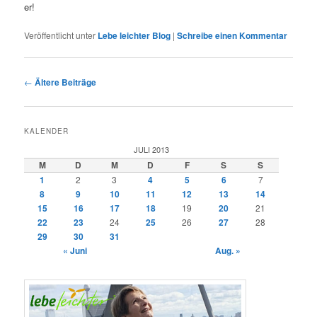
er!
Veröffentlicht unter
Lebe leichter Blog
|
Schreibe einen Kommentar
Beitragsnavigation
←
Ältere Beiträge
KALENDER
JULI 2013
M
D
M
D
F
S
S
1
2
3
4
5
6
7
8
9
10
11
12
13
14
15
16
17
18
19
20
21
22
23
24
25
26
27
28
29
30
31
« Juni
Aug. »