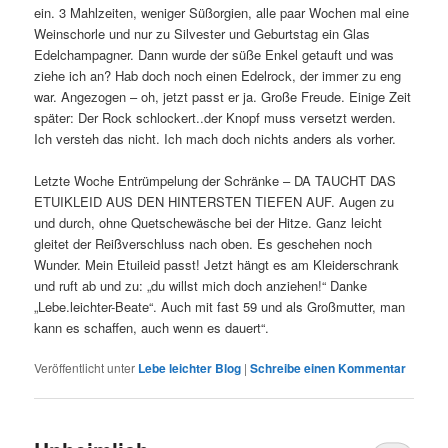
ein. 3 Mahlzeiten, weniger Süßorgien, alle paar Wochen mal eine
Weinschorle und nur zu Silvester und Geburtstag ein Glas
Edelchampagner. Dann wurde der süße Enkel getauft und was
ziehe ich an? Hab doch noch einen Edelrock, der immer zu eng
war. Angezogen – oh, jetzt passt er ja. Große Freude. Einige Zeit
später: Der Rock schlockert..der Knopf muss versetzt werden.
Ich versteh das nicht. Ich mach doch nichts anders als vorher.
Letzte Woche Entrümpelung der Schränke – DA TAUCHT DAS
ETUIKLEID AUS DEN HINTERSTEN TIEFEN AUF. Augen zu
und durch, ohne Quetschewäsche bei der Hitze. Ganz leicht
gleitet der Reißverschluss nach oben. Es geschehen noch
Wunder. Mein Etuileid passt! Jetzt hängt es am Kleiderschrank
und ruft ab und zu: „du willst mich doch anziehen!“ Danke
„Lebe.leichter-Beate“. Auch mit fast 59 und als Großmutter, man
kann es schaffen, auch wenn es dauert“.
Veröffentlicht unter
Lebe leichter Blog
|
Schreibe einen Kommentar