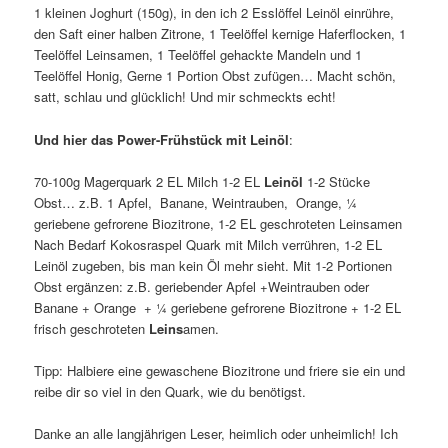
1 kleinen Joghurt (150g), in den ich 2 Esslöffel Leinöl einrühre,
den Saft einer halben Zitrone, 1 Teelöffel kernige Haferflocken, 1
Teelöffel Leinsamen, 1 Teelöffel gehackte Mandeln und 1
Teelöffel Honig, Gerne 1 Portion Obst zufügen… Macht schön,
satt, schlau und glücklich! Und mir schmeckts echt!
Und hier das Power-Frühstück
mit Leinöl
:
70-100g Magerquark 2 EL Milch 1-2 EL
Leinöl
1-2 Stücke
Obst… z.B. 1 Apfel, Banane, Weintrauben, Orange, ¼
geriebene gefrorene Biozitrone, 1-2 EL geschroteten Leinsamen
Nach Bedarf Kokosraspel Quark mit Milch verrühren, 1-2 EL
Leinöl zugeben, bis man kein Öl mehr sieht. Mit 1-2 Portionen
Obst ergänzen: z.B. geriebender Apfel +Weintrauben oder
Banane + Orange + ¼ geriebene gefrorene Biozitrone + 1-2 EL
frisch geschroteten
Leins
amen.
Tipp: Halbiere eine gewaschene Biozitrone und friere sie ein und
reibe dir so viel in den Quark, wie du benötigst.
Danke an alle langjährigen Leser, heimlich oder unheimlich! Ich