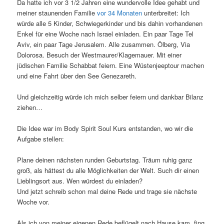
Da hatte ich vor 3 1/2 Jahren eine wundervolle Idee gehabt und
meiner staunenden Familie
vor 34 Monaten
unterbreitet: Ich
würde alle 5 Kinder, Schwiegerkinder und bis dahin vorhandenen
Enkel für eine Woche nach Israel einladen. Ein paar Tage Tel
Aviv, ein paar Tage Jerusalem. Alle zusammen. Ölberg, Via
Dolorosa. Besuch der Westmaurer/Klagemauer. Mit einer
jüdischen Familie Schabbat feiern. Eine Wüstenjeeptour machen
und eine Fahrt über den See Genezareth.
Und gleichzeitig würde ich mich selber feiern und dankbar Bilanz
ziehen…
Die Idee war im Body Spirit Soul Kurs entstanden, wo wir die
Aufgabe stellen:
Plane deinen nächsten runden Geburtstag. Träum ruhig ganz
groß, als hättest du alle Möglichkeiten der Welt. Such dir einen
Lieblingsort aus. Wen würdest du einladen?
Und jetzt schreib schon mal deine Rede und trage sie nächste
Woche vor.
Als ich von meiner eigenen Rede beflügelt nach Hause kam, fing