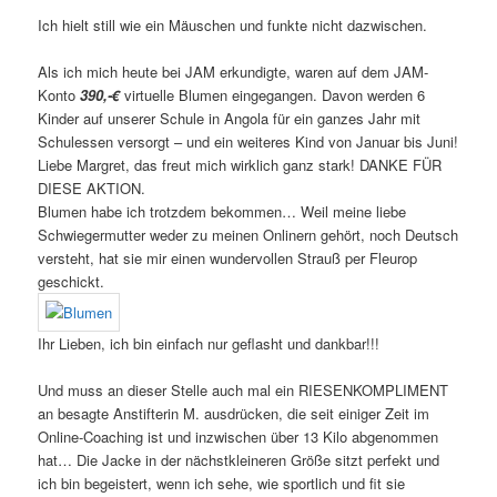
Ich hielt still wie ein Mäuschen und funkte nicht dazwischen.
Als ich mich heute bei JAM erkundigte, waren auf dem JAM-
Konto
390,-€
virtuelle Blumen eingegangen. Davon werden 6
Kinder auf unserer Schule in Angola für ein ganzes Jahr mit
Schulessen versorgt – und ein weiteres Kind von Januar bis Juni!
Liebe Margret, das freut mich wirklich ganz stark! DANKE FÜR
DIESE AKTION.
Blumen habe ich trotzdem bekommen… Weil meine liebe
Schwiegermutter weder zu meinen Onlinern gehört, noch Deutsch
versteht, hat sie mir einen wundervollen Strauß per Fleurop
geschickt.
Ihr Lieben, ich bin einfach nur geflasht und dankbar!!!
Und muss an dieser Stelle auch mal ein RIESENKOMPLIMENT
an besagte Anstifterin M. ausdrücken, die seit einiger Zeit im
Online-Coaching ist und inzwischen über 13 Kilo abgenommen
hat… Die Jacke in der nächstkleineren Größe sitzt perfekt und
ich bin begeistert, wenn ich sehe, wie sportlich und fit sie