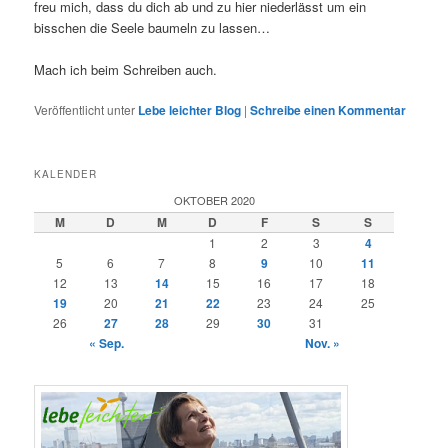
freu mich, dass du dich ab und zu hier niederlässt um ein
bisschen die Seele baumeln zu lassen…
Mach ich beim Schreiben auch.
Veröffentlicht unter
Lebe leichter Blog
|
Schreibe einen Kommentar
KALENDER
OKTOBER 2020
M
D
M
D
F
S
S
1
2
3
4
5
6
7
8
9
10
11
12
13
14
15
16
17
18
19
20
21
22
23
24
25
26
27
28
29
30
31
« Sep.
Nov. »